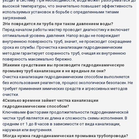
уходит в систему. При необходимости, вода может разогреваться до
высокой температуры, что значительно повышает эффективность
используемых установок в борьбе с определенными типами
загрязнений.
2
Не повредится ли труба при таком давлением воды?
Перед началом работы мастер проводит диагностику и включает
оптимальный уровень давления. Напор воды не повреждает
внутреннюю поверхность труб, значит, не происходит сокращение
срока их службы. Прочистка канализации гидродинамическим
методом гарантирует сохранность труб, очищая их внутреннюю
поверхность максимально бережно.
3
Какими средствами вы производите гидродинамическую
промывку труб канализации и не вредные ли они?
Очистка канализации гидродинамическим способом выполняется
без использования реагентов, процесс экологически безопасен. Не
требует применения химических средств и агрессивных методов
очистки.
4
Сколько времени займет чистка канализации
гидродинамическим способом?
Ключевыми факторами продолжительности гидродинамической
чистки труб является их длина и сложность схемы исполнения. В
среднем от 1 до 8 часов в зависимости от вида канализации,
наружная или внутренняя.
5
Когда нужна гидродинамическая промывка трубопровода?