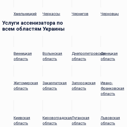
Хмельницкий
Черкассы
Чернигов
Черновцы
Услуги ассенизатора по
всем областям Украины
Винницкая
Волынская
Днепропетровская
Донецкая
область
область
область
область
Житомирская
Закарпатская
Запорожская
Ивано-
область
область
область
Франковская
область
Киевская
Кировоградская
Луганская
Львовская
область
область
область
область