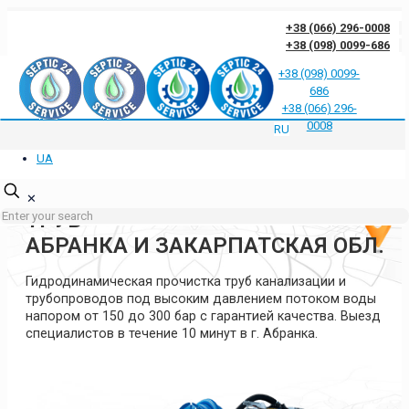
+38 (066) 296-0008
+38 (098) 0099-686
+38 (098) 0099-
686
Отзывы клиентов о нас
Ответы на частые вопросы
Блог
Контакты
+38 (066) 296-
Политика конфиденциальности
0008
RU
UA
ГИДРОДИНАМИЧЕСКАЯ
ПРОЧИСТКА КАНАЛИЗАЦИИ И
✕
ТРУБ
АБРАНКА И ЗАКАРПАТСКАЯ ОБЛ.
Гидродинамическая прочистка труб канализации и
трубопроводов под высоким давлением потоком воды
напором от 150 до 300 бар с гарантией качества. Выезд
специалистов в течение 10 минут в г. Абранка.