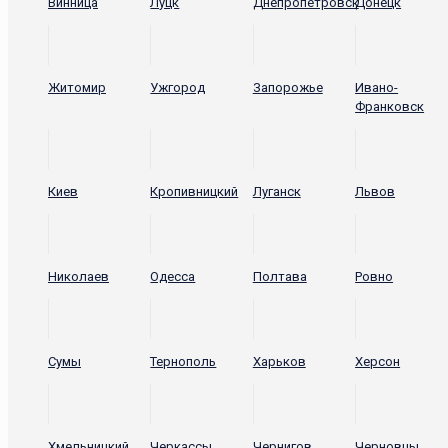
Винница
Луцк
Днепропетровск
Донецк
Житомир
Ужгород
Запорожье
Ивано-
Франковск
Киев
Кропивницкий
Луганск
Львов
Николаев
Одесса
Полтава
Ровно
Сумы
Тернополь
Харьков
Херсон
Хмельницкий
Черкассы
Чернигов
Черновцы