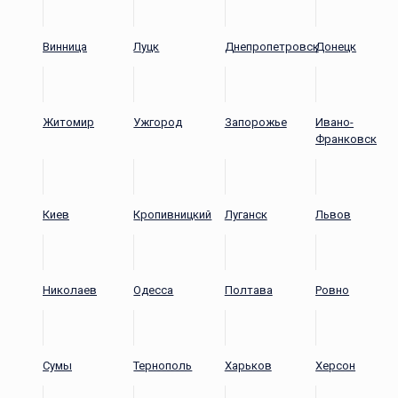
Винница
Луцк
Днепропетровск
Донецк
Житомир
Ужгород
Запорожье
Ивано-
Франковск
Киев
Кропивницкий
Луганск
Львов
Николаев
Одесса
Полтава
Ровно
Сумы
Тернополь
Харьков
Херсон