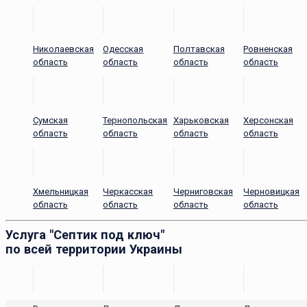
Николаевская
Одесская
Полтавская
Ровненская
область
область
область
область
Сумская
Тернопольская
Харьковская
Херсонская
область
область
область
область
Хмельницкая
Черкасская
Черниговская
Черновицкая
область
область
область
область
Услуга "Септик под ключ"
по всей территории Украины