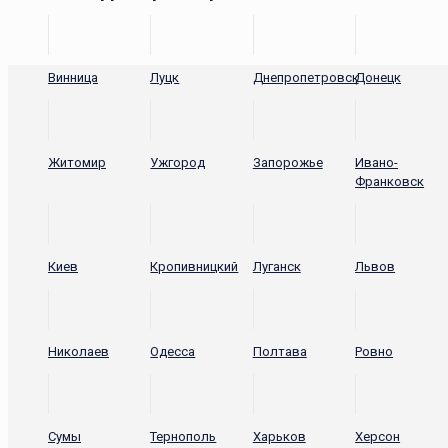
Винница
Луцк
Днепропетровск
Донецк
Житомир
Ужгород
Запорожье
Ивано-
Франковск
Киев
Кропивницкий
Луганск
Львов
Николаев
Одесса
Полтава
Ровно
Сумы
Тернополь
Харьков
Херсон