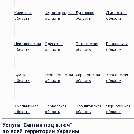
Киевская
Кировоградская
Луганская
Львовская
область
область
область
область
Николаевская
Одесская
Полтавская
Ровненская
область
область
область
область
Сумская
Тернопольская
Харьковская
Херсонская
область
область
область
область
Хмельницкая
Черкасская
Черниговская
Черновицкая
область
область
область
область
Услуга "Септик под ключ"
по всей территории Украины