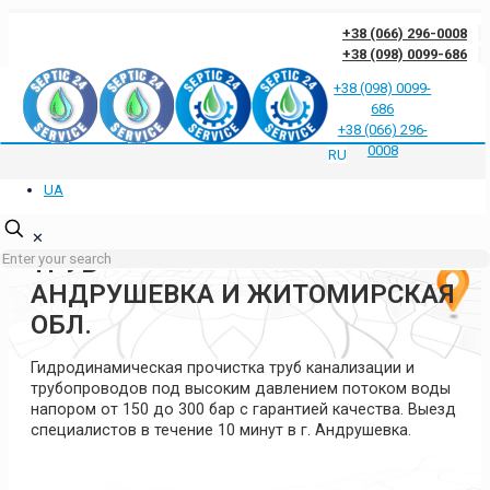
+38 (066) 296-0008
+38 (098) 0099-686
+38 (098) 0099-
686
Отзывы клиентов о нас
Ответы на частые вопросы
Блог
Контакты
+38 (066) 296-
Политика конфиденциальности
0008
RU
UA
ГИДРОДИНАМИЧЕСКАЯ
ПРОЧИСТКА КАНАЛИЗАЦИИ И
✕
ТРУБ
АНДРУШЕВКА И ЖИТОМИРСКАЯ
ОБЛ.
Гидродинамическая прочистка труб канализации и
трубопроводов под высоким давлением потоком воды
напором от 150 до 300 бар с гарантией качества. Выезд
специалистов в течение 10 минут в г. Андрушевка.