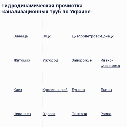
Гидродинамическая прочистка
канализационных труб по Украине
Винница
Луцк
Днепропетровск
Донецк
Житомир
Ужгород
Запорожье
Ивано-
Франковск
Киев
Кропивницкий
Луганск
Львов
Николаев
Одесса
Полтава
Ровно