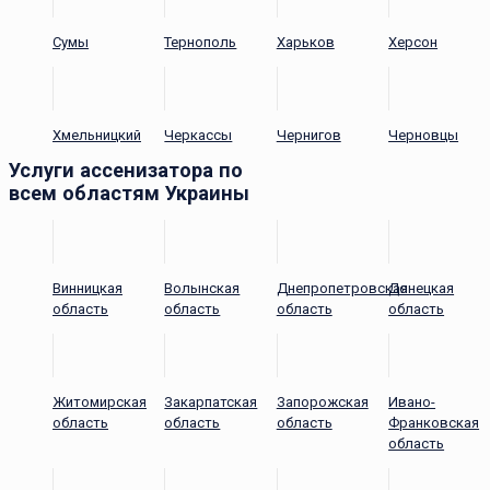
Сумы
Тернополь
Харьков
Херсон
Хмельницкий
Черкассы
Чернигов
Черновцы
Услуги ассенизатора по
всем областям Украины
Винницкая
Волынская
Днепропетровская
Донецкая
область
область
область
область
Житомирская
Закарпатская
Запорожская
Ивано-
область
область
область
Франковская
область