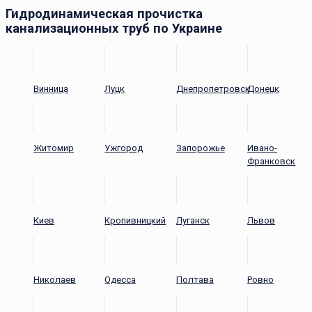
Гидродинамическая прочистка
канализационных труб по Украине
Винница
Луцк
Днепропетровск
Донецк
Житомир
Ужгород
Запорожье
Ивано-
Франковск
Киев
Кропивницкий
Луганск
Львов
Николаев
Одесса
Полтава
Ровно