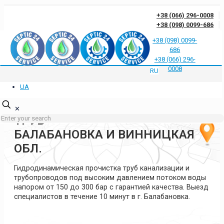
+38 (066) 296-0008
+38 (098) 0099-686
+38 (098) 0099-
686
Отзывы клиентов о нас
Ответы на частые вопросы
Блог
Контакты
+38 (066) 296-
Политика конфиденциальности
0008
RU
UA
ГИДРОДИНАМИЧЕСКАЯ
ПРОЧИСТКА КАНАЛИЗАЦИИ И
✕
ТРУБ
БАЛАБАНОВКА И ВИННИЦКАЯ
ОБЛ.
Гидродинамическая прочистка труб канализации и
трубопроводов под высоким давлением потоком воды
напором от 150 до 300 бар с гарантией качества. Выезд
специалистов в течение 10 минут в г. Балабановка.