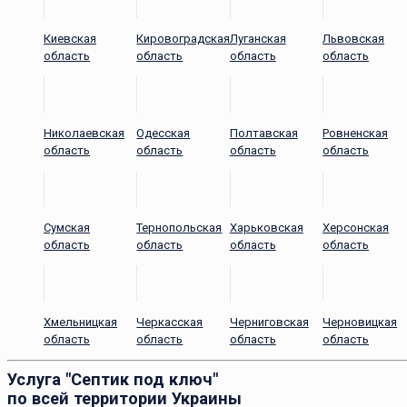
Киевская
Кировоградская
Луганская
Львовская
область
область
область
область
Николаевская
Одесская
Полтавская
Ровненская
область
область
область
область
Сумская
Тернопольская
Харьковская
Херсонская
область
область
область
область
Хмельницкая
Черкасская
Черниговская
Черновицкая
область
область
область
область
Услуга "Септик под ключ"
по всей территории Украины