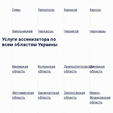
Сумы
Тернополь
Харьков
Херсон
Хмельницкий
Черкассы
Чернигов
Черновцы
Услуги ассенизатора по
всем областям Украины
Винницкая
Волынская
Днепропетровская
Донецкая
область
область
область
область
Житомирская
Закарпатская
Запорожская
Ивано-
область
область
область
Франковская
область