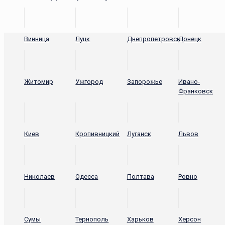
Винница
Луцк
Днепропетровск
Донецк
Житомир
Ужгород
Запорожье
Ивано-
Франковск
Киев
Кропивницкий
Луганск
Львов
Николаев
Одесса
Полтава
Ровно
Сумы
Тернополь
Харьков
Херсон