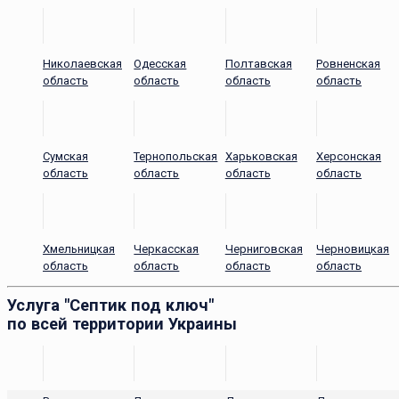
Николаевская
Одесская
Полтавская
Ровненская
область
область
область
область
Сумская
Тернопольская
Харьковская
Херсонская
область
область
область
область
Хмельницкая
Черкасская
Черниговская
Черновицкая
область
область
область
область
Услуга "Септик под ключ"
по всей территории Украины