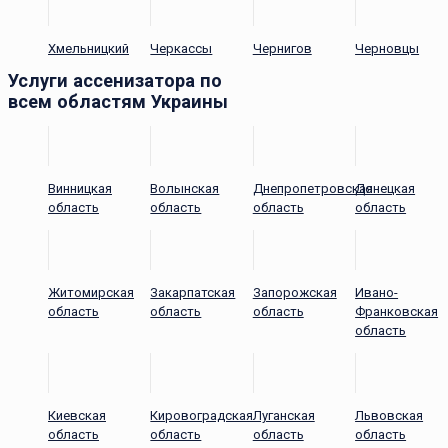
Хмельницкий
Черкассы
Чернигов
Черновцы
Услуги ассенизатора по
всем областям Украины
Винницкая
Волынская
Днепропетровская
Донецкая
область
область
область
область
Житомирская
Закарпатская
Запорожская
Ивано-
область
область
область
Франковская
область
Киевская
Кировоградская
Луганская
Львовская
область
область
область
область