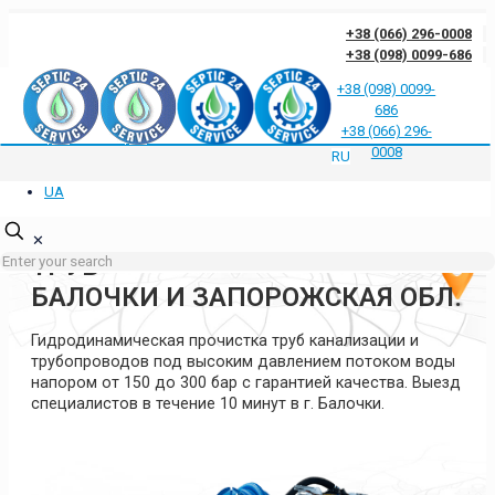
+38 (066) 296-0008
+38 (098) 0099-686
+38 (098) 0099-
686
Отзывы клиентов о нас
Ответы на частые вопросы
Блог
Контакты
+38 (066) 296-
Политика конфиденциальности
0008
RU
UA
ГИДРОДИНАМИЧЕСКАЯ
ПРОЧИСТКА КАНАЛИЗАЦИИ И
✕
ТРУБ
БАЛОЧКИ И ЗАПОРОЖСКАЯ ОБЛ.
Гидродинамическая прочистка труб канализации и
трубопроводов под высоким давлением потоком воды
напором от 150 до 300 бар с гарантией качества. Выезд
специалистов в течение 10 минут в г. Балочки.