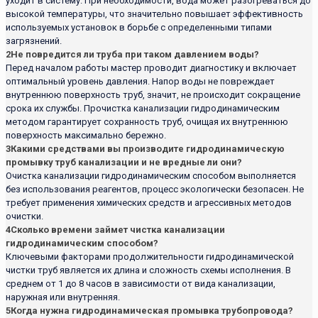
уходит в систему. При необходимости, вода может разогреваться до
высокой температуры, что значительно повышает эффективность
используемых установок в борьбе с определенными типами
загрязнений.
2
Не повредится ли труба при таком давлением воды?
Перед началом работы мастер проводит диагностику и включает
оптимальный уровень давления. Напор воды не повреждает
внутреннюю поверхность труб, значит, не происходит сокращение
срока их службы. Прочистка канализации гидродинамическим
методом гарантирует сохранность труб, очищая их внутреннюю
поверхность максимально бережно.
3
Какими средствами вы производите гидродинамическую
промывку труб канализации и не вредные ли они?
Очистка канализации гидродинамическим способом выполняется
без использования реагентов, процесс экологически безопасен. Не
требует применения химических средств и агрессивных методов
очистки.
4
Сколько времени займет чистка канализации
гидродинамическим способом?
Ключевыми факторами продолжительности гидродинамической
чистки труб является их длина и сложность схемы исполнения. В
среднем от 1 до 8 часов в зависимости от вида канализации,
наружная или внутренняя.
5
Когда нужна гидродинамическая промывка трубопровода?