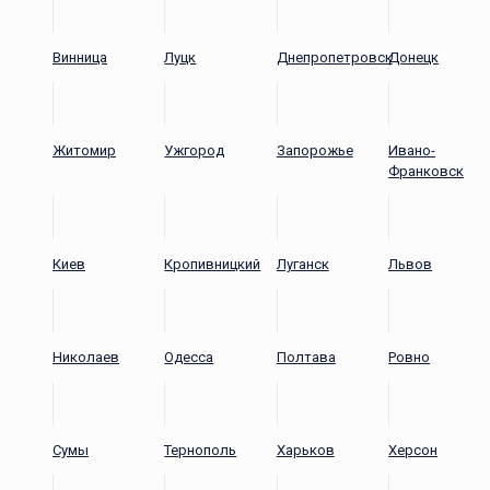
Винница
Луцк
Днепропетровск
Донецк
Житомир
Ужгород
Запорожье
Ивано-
Франковск
Киев
Кропивницкий
Луганск
Львов
Николаев
Одесса
Полтава
Ровно
Сумы
Тернополь
Харьков
Херсон