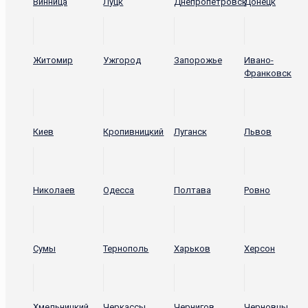
Винница
Луцк
Днепропетровск
Донецк
Житомир
Ужгород
Запорожье
Ивано-
Франковск
Киев
Кропивницкий
Луганск
Львов
Николаев
Одесса
Полтава
Ровно
Сумы
Тернополь
Харьков
Херсон
Хмельницкий
Черкассы
Чернигов
Черновцы