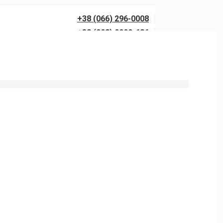
+38 (066) 296-0008
+38 (098) 0099-686
 напором от 150 до 300 бар с