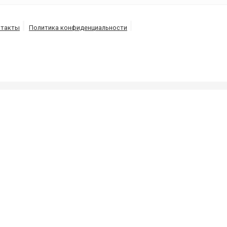
нтакты
Политика конфиденциальности
Б
СКАЯ ОБЛ.
 трубопроводов под высоким давлением потоком воды
 10 минут в г. Баня-Березов.