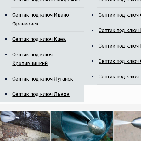
Cептик под ключ Ивано
Cептик под ключ
Франковск
ям от ила
Cептик под ключ
Cептик под ключ Киев
Cептик под ключ
Cептик под ключ
Cептик под ключ
Кропивницкий
Cептик под ключ
Cептик под ключ Луганск
на сайте, мы Вам перезвоним.
Cептик под ключ Львов