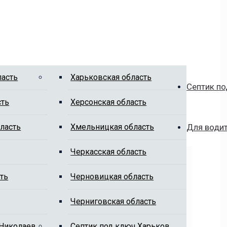
ласть
Харьковская область
Септик по
сть
Херсонская область
ласть
Хмельницкая область
Для води
Черкасская область
ть
Черновицкая область
Черниговская область
 Николаев
Cептик под ключ Харьков