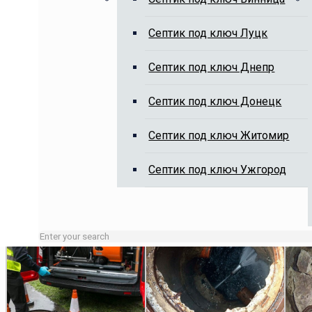
Cептик под ключ Луцк
Выкачка выгребных ям, чистка 
Cептик под ключ Днепр
Cептик под ключ Донецк
Cептик под ключ Житомир
Cептик под ключ Ужгород
Занятые линии или нерабочие время оставляйте заявку 