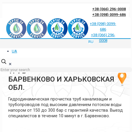
+38 (066) 296-0008
+38 (098) 0099-686
+38 (098) 0099-
686
Отзывы клиентов о нас
Ответы на частые вопросы
Блог
Контакты
+38 (066) 296-
Политика конфиденциальности
0008
RU
UA
ГИДРОДИНАМИЧЕСКАЯ
ПРОЧИСТКА КАНАЛИЗАЦИИ И
✕
ТРУБ
БАРВЕНКОВО И ХАРЬКОВСКАЯ
ОБЛ.
Гидродинамическая прочистка труб канализации и
трубопроводов под высоким давлением потоком воды
напором от 150 до 300 бар с гарантией качества. Выезд
специалистов в течение 10 минут в г. Барвенково.