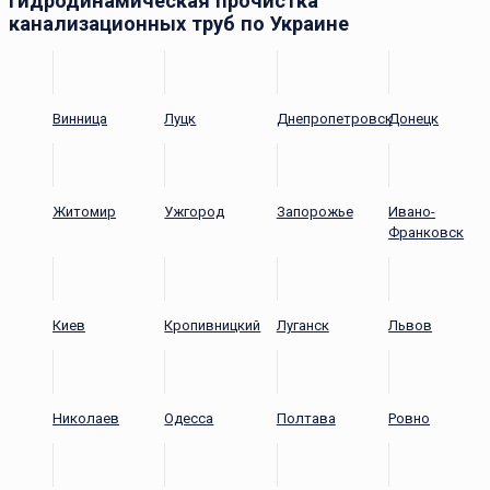
Гидродинамическая прочистка
канализационных труб по Украине
Винница
Луцк
Днепропетровск
Донецк
Житомир
Ужгород
Запорожье
Ивано-
Франковск
Киев
Кропивницкий
Луганск
Львов
Николаев
Одесса
Полтава
Ровно