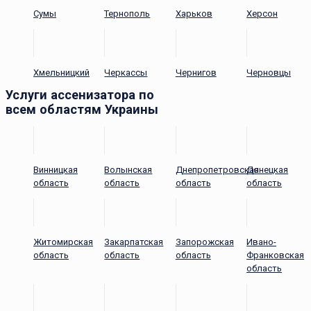
Сумы
Тернополь
Харьков
Херсон
Хмельницкий
Черкассы
Чернигов
Черновцы
Услуги ассенизатора по
всем областям Украины
Винницкая
Волынская
Днепропетровская
Донецкая
область
область
область
область
Житомирская
Закарпатская
Запорожская
Ивано-
область
область
область
Франковская
область