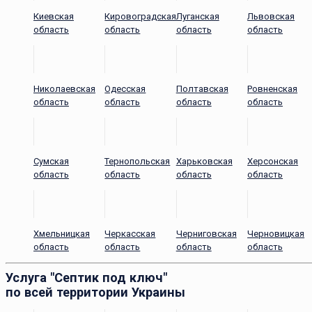
Киевская
Кировоградская
Луганская
Львовская
область
область
область
область
Николаевская
Одесская
Полтавская
Ровненская
область
область
область
область
Сумская
Тернопольская
Харьковская
Херсонская
область
область
область
область
Хмельницкая
Черкасская
Черниговская
Черновицкая
область
область
область
область
Услуга "Септик под ключ"
по всей территории Украины