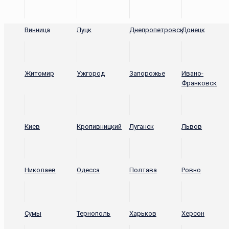
Винница
Луцк
Днепропетровск
Донецк
Житомир
Ужгород
Запорожье
Ивано-
Франковск
Киев
Кропивницкий
Луганск
Львов
Николаев
Одесса
Полтава
Ровно
Сумы
Тернополь
Харьков
Херсон