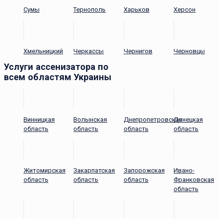
Сумы
Тернополь
Харьков
Херсон
Хмельницкий
Черкассы
Чернигов
Черновцы
Услуги ассенизатора по
всем областям Украины
Винницкая
Волынская
Днепропетровская
Донецкая
область
область
область
область
Житомирская
Закарпатская
Запорожская
Ивано-
область
область
область
Франковская
область