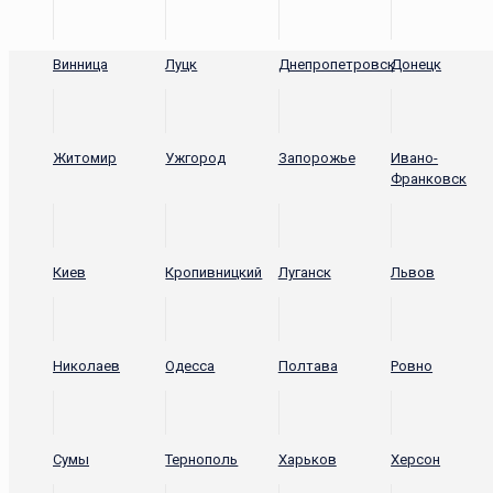
Винница
Луцк
Днепропетровск
Донецк
Житомир
Ужгород
Запорожье
Ивано-
Франковск
Киев
Кропивницкий
Луганск
Львов
Николаев
Одесса
Полтава
Ровно
Сумы
Тернополь
Харьков
Херсон