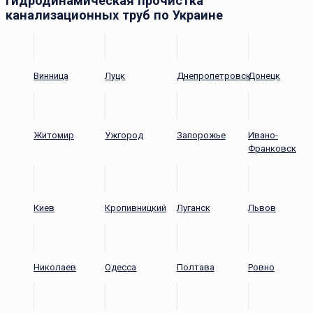
Гидродинамическая прочистка
канализационных труб по Украине
Винница
Луцк
Днепропетровск
Донецк
Житомир
Ужгород
Запорожье
Ивано-
Франковск
Киев
Кропивницкий
Луганск
Львов
Николаев
Одесса
Полтава
Ровно