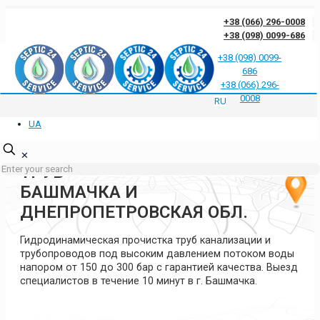
+38 (066) 296-0008
+38 (098) 0099-686
+38 (098) 0099-
686
Отзывы клиентов о нас
Ответы на частые вопросы
Блог
Контакты
+38 (066) 296-
Политика конфиденциальности
0008
RU
UA
ГИДРОДИНАМИЧЕСКАЯ
ПРОЧИСТКА КАНАЛИЗАЦИИ И
✕
ТРУБ
БАШМАЧКА И
ДНЕПРОПЕТРОВСКАЯ ОБЛ.
Гидродинамическая прочистка труб канализации и
трубопроводов под высоким давлением потоком воды
напором от 150 до 300 бар с гарантией качества. Выезд
специалистов в течение 10 минут в г. Башмачка.