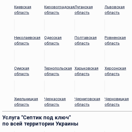
Киевская
Кировоградская
Луганская
Львовская
область
область
область
область
Николаевская
Одесская
Полтавская
Ровненская
область
область
область
область
Сумская
Тернопольская
Харьковская
Херсонская
область
область
область
область
Хмельницкая
Черкасская
Черниговская
Черновицкая
область
область
область
область
Услуга "Септик под ключ"
по всей территории Украины