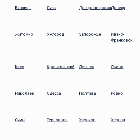
Винница
Луцк
Днепропетровск
Донецк
Житомир
Ужгород
Запорожье
Ивано-
Франковск
Киев
Кропивницкий
Луганск
Львов
Николаев
Одесса
Полтава
Ровно
Сумы
Тернополь
Харьков
Херсон