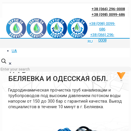
+38 (066) 296-0008
+38 (098) 0099-686
+38 (098) 0099-
686
Отзывы клиентов о нас
Ответы на частые вопросы
Блог
Контакты
+38 (066) 296-
Политика конфиденциальности
0008
RU
UA
ГИДРОДИНАМИЧЕСКАЯ
ПРОЧИСТКА КАНАЛИЗАЦИИ И
✕
ТРУБ
БЕЛЯЕВКА И ОДЕССКАЯ ОБЛ.
Гидродинамическая прочистка труб канализации и
трубопроводов под высоким давлением потоком воды
напором от 150 до 300 бар с гарантией качества. Выезд
специалистов в течение 10 минут в г. Беляевка.