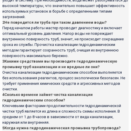
уходит в систему. При необходимости, вода может разогреваться до
высокой температуры, что значительно повышает эффективность
используемых установок в борьбе с определенными типами
загрязнений.
2
Не повредится ли труба при таком давлением воды?
Перед началом работы мастер проводит диагностику и включает
оптимальный уровень давления. Напор воды не повреждает
внутреннюю поверхность труб, значит, не происходит сокращение
срока их службы. Прочистка канализации гидродинамическим
методом гарантирует сохранность труб, очищая их внутреннюю
поверхность максимально бережно.
3
Какими средствами вы производите гидродинамическую
промывку труб канализации и не вредные ли они?
Очистка канализации гидродинамическим способом выполняется
без использования реагентов, процесс экологически безопасен. Не
требует применения химических средств и агрессивных методов
очистки.
4
Сколько времени займет чистка канализации
гидродинамическим способом?
Ключевыми факторами продолжительности гидродинамической
чистки труб является их длина и сложность схемы исполнения. В
среднем от 1 до 8 часов в зависимости от вида канализации,
наружная или внутренняя.
5
Когда нужна гидродинамическая промывка трубопровода?