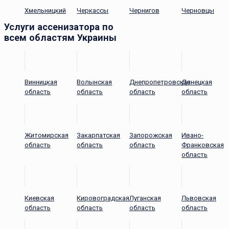
Хмельницкий
Черкассы
Чернигов
Черновцы
Услуги ассенизатора по
всем областям Украины
Винницкая
Волынская
Днепропетровская
Донецкая
область
область
область
область
Житомирская
Закарпатская
Запорожская
Ивано-
область
область
область
Франковская
область
Киевская
Кировоградская
Луганская
Львовская
область
область
область
область