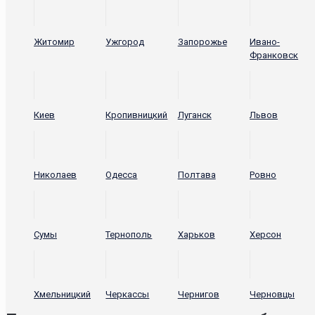
Житомир
Ужгород
Запорожье
Ивано-
Франковск
Киев
Кропивницкий
Луганск
Львов
Николаев
Одесса
Полтава
Ровно
Сумы
Тернополь
Харьков
Херсон
Хмельницкий
Черкассы
Чернигов
Черновцы