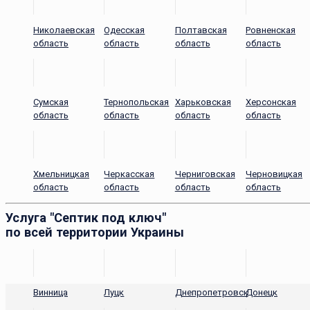
Николаевская
Одесская
Полтавская
Ровненская
область
область
область
область
Сумская
Тернопольская
Харьковская
Херсонская
область
область
область
область
Хмельницкая
Черкасская
Черниговская
Черновицкая
область
область
область
область
Услуга "Септик под ключ"
по всей территории Украины
Винница
Луцк
Днепропетровск
Донецк