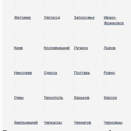
Житомир
Ужгород
Запорожье
Ивано-
Франковск
Киев
Кропивницкий
Луганск
Львов
Николаев
Одесса
Полтава
Ровно
Сумы
Тернополь
Харьков
Херсон
Хмельницкий
Черкассы
Чернигов
Черновцы