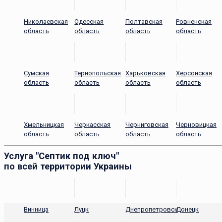
Николаевская
Одесская
Полтавская
Ровненская
область
область
область
область
Сумская
Тернопольская
Харьковская
Херсонская
область
область
область
область
Хмельницкая
Черкасская
Черниговская
Черновицкая
область
область
область
область
Услуга "Септик под ключ"
по всей территории Украины
Винница
Луцк
Днепропетровск
Донецк