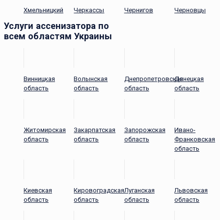
Хмельницкий
Черкассы
Чернигов
Черновцы
Услуги ассенизатора по
всем областям Украины
Винницкая
Волынская
Днепропетровская
Донецкая
область
область
область
область
Житомирская
Закарпатская
Запорожская
Ивано-
область
область
область
Франковская
область
Киевская
Кировоградская
Луганская
Львовская
область
область
область
область