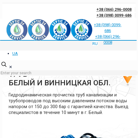
+38 (066) 296-0008
+38 (098) 0099-686
+38 (098) 0099-
686
Отзывы клиентов о нас
Ответы на частые вопросы
Блог
Контакты
+38 (066) 296-
Политика конфиденциальности
0008
RU
UA
ГИДРОДИНАМИЧЕСКАЯ
ПРОЧИСТКА КАНАЛИЗАЦИИ И
✕
ТРУБ
БЕЛЫЙ И ВИННИЦКАЯ ОБЛ.
Гидродинамическая прочистка труб канализации и
трубопроводов под высоким давлением потоком воды
напором от 150 до 300 бар с гарантией качества. Выезд
специалистов в течение 10 минут в г. Белый.