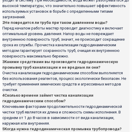
уходит в систему. При необходимости, вода может разогреваться до
высокой температуры, что значительно повышает эффективность
используемых установок в борьбе с определенными типами
загрязнений.
2
Не повредится ли труба при таком давлением воды?
Перед началом работы мастер проводит диагностику и включает
оптимальный уровень давления. Напор воды не повреждает
внутреннюю поверхность труб, значит, не происходит сокращение
срока их службы. Прочистка канализации гидродинамическим
методом гарантирует сохранность труб, очищая их внутреннюю
поверхность максимально бережно.
3
Какими средствами вы производите гидродинамическую
промывку труб канализации и не вредные ли они?
Очистка канализации гидродинамическим способом выполняется
без использования реагентов, процесс экологически безопасен. Не
требует применения химических средств и агрессивных методов
очистки.
4
Сколько времени займет чистка канализации
гидродинамическим способом?
Ключевыми факторами продолжительности гидродинамической
чистки труб является их длина и сложность схемы исполнения. В
среднем от 1 до 8 часов в зависимости от вида канализации,
наружная или внутренняя.
5
Когда нужна гидродинамическая промывка трубопровода?