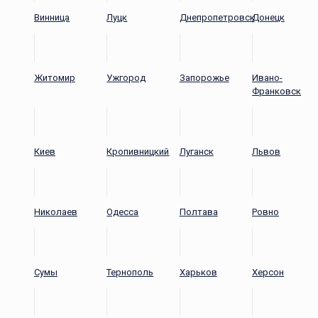
Винница
Луцк
Днепропетровск
Донецк
Житомир
Ужгород
Запорожье
Ивано-
Франковск
Киев
Кропивницкий
Луганск
Львов
Николаев
Одесса
Полтава
Ровно
Сумы
Тернополь
Харьков
Херсон