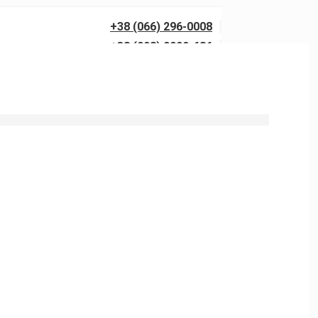
+38 (066) 296-0008
+38 (098) 0099-686
 напором от 150 до 300 бар с