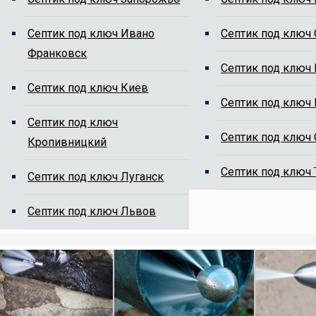
Cептик под ключ Ивано
Cептик под ключ
Франковск
ям от ила
Cептик под ключ
Cептик под ключ Киев
Cептик под ключ
Cептик под ключ
Cептик под ключ
Кропивницкий
Cептик под ключ
Cептик под ключ Луганск
на сайте, мы Вам перезвоним.
Cептик под ключ Львов