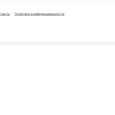
нтакты
Политика конфиденциальности
Б
 трубопроводов под высоким давлением потоком воды
 10 минут в г. Близнюки.