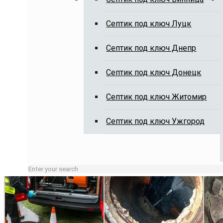
Cептик под ключ Луцк
Выкачка выгребных ям, чистка 
Cептик под ключ Днепр
Cептик под ключ Донецк
Cептик под ключ Житомир
Cептик под ключ Ужгород
Занятые линии или нерабочие время оставляйте заявку 