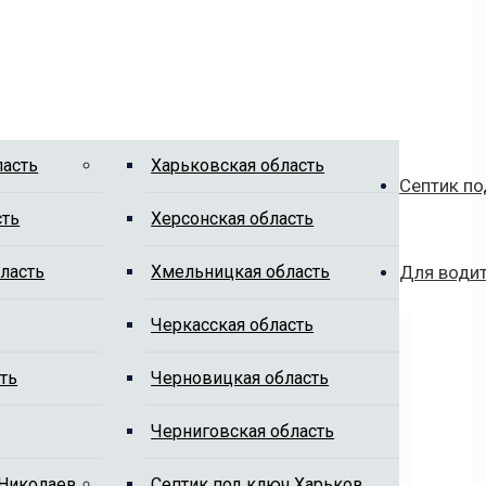
ласть
Харьковская область
Септик по
сть
Херсонская область
ласть
Хмельницкая область
Для води
Черкасская область
ть
Черновицкая область
Черниговская область
 Николаев
Cептик под ключ Харьков