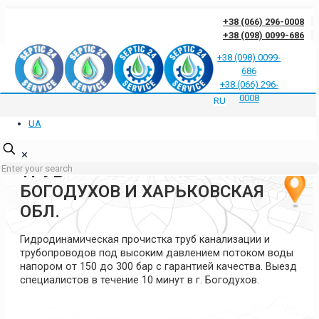
+38 (066) 296-0008
+38 (098) 0099-686
+38 (098) 0099-
686
Отзывы клиентов о нас
Ответы на частые вопросы
Блог
Контакты
+38 (066) 296-
Политика конфиденциальности
0008
RU
UA
ГИДРОДИНАМИЧЕСКАЯ
ПРОЧИСТКА КАНАЛИЗАЦИИ И
✕
ТРУБ
БОГОДУХОВ И ХАРЬКОВСКАЯ
ОБЛ.
Гидродинамическая прочистка труб канализации и
трубопроводов под высоким давлением потоком воды
напором от 150 до 300 бар с гарантией качества. Выезд
специалистов в течение 10 минут в г. Богодухов.