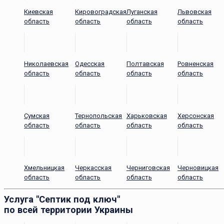
Киевская
Кировоградская
Луганская
Львовская
область
область
область
область
Николаевская
Одесская
Полтавская
Ровненская
область
область
область
область
Сумская
Тернопольская
Харьковская
Херсонская
область
область
область
область
Хмельницкая
Черкасская
Черниговская
Черновицкая
область
область
область
область
Услуга "Септик под ключ"
по всей территории Украины