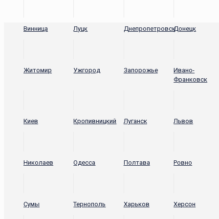
Винница
Луцк
Днепропетровск
Донецк
Житомир
Ужгород
Запорожье
Ивано-
Франковск
Киев
Кропивницкий
Луганск
Львов
Николаев
Одесса
Полтава
Ровно
Сумы
Тернополь
Харьков
Херсон