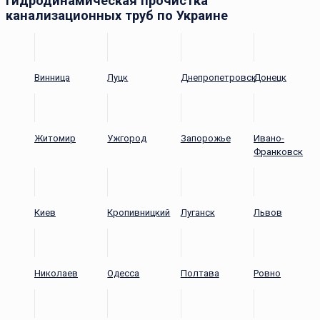
Гидродинамическая прочистка
канализационных труб по Украине
Винница
Луцк
Днепропетровск
Донецк
Житомир
Ужгород
Запорожье
Ивано-
Франковск
Киев
Кропивницкий
Луганск
Львов
Николаев
Одесса
Полтава
Ровно