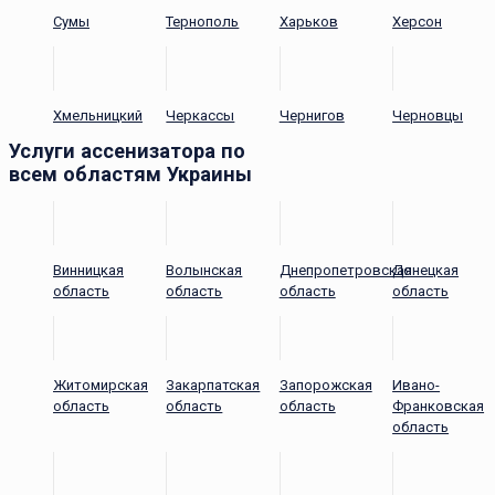
Сумы
Тернополь
Харьков
Херсон
Хмельницкий
Черкассы
Чернигов
Черновцы
Услуги ассенизатора по
всем областям Украины
Винницкая
Волынская
Днепропетровская
Донецкая
область
область
область
область
Житомирская
Закарпатская
Запорожская
Ивано-
область
область
область
Франковская
область