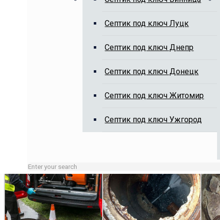
Cептик под ключ Луцк
Выкачка выгребных ям, чистка 
Cептик под ключ Днепр
Cептик под ключ Донецк
Cептик под ключ Житомир
Cептик под ключ Ужгород
Занятые линии или нерабочие время оставляйте заявку 