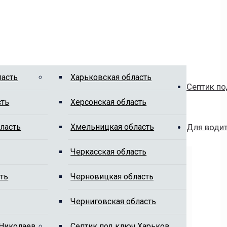
ласть
Харьковская область
Септик по
сть
Херсонская область
ласть
Хмельницкая область
Для води
Черкасская область
ть
Черновицкая область
Черниговская область
 Николаев
Cептик под ключ Харьков