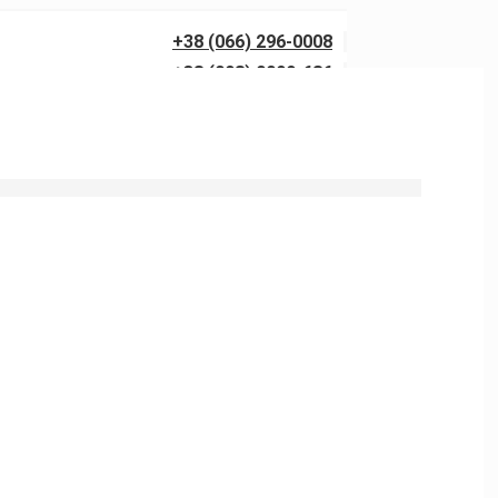
+38 (066) 296-0008
+38 (098) 0099-686
 напором от 150 до 300 бар с