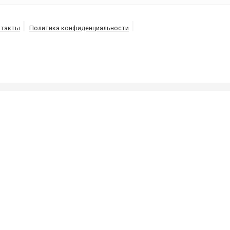
нтакты
Политика конфиденциальности
Б
 трубопроводов под высоким давлением потоком воды
 10 минут в г. Болган.