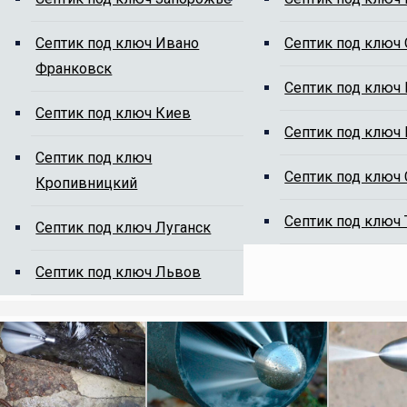
Cептик под ключ Ивано
Cептик под ключ
Франковск
ям от ила
Cептик под ключ
Cептик под ключ Киев
Cептик под ключ
Cептик под ключ
Cептик под ключ
Кропивницкий
Cептик под ключ
Cептик под ключ Луганск
на сайте, мы Вам перезвоним.
Cептик под ключ Львов