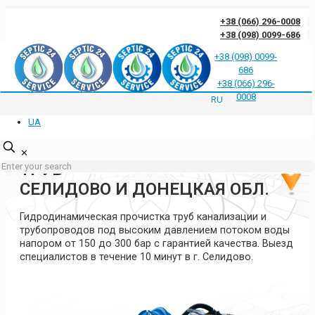
+38 (066) 296-0008
+38 (098) 0099-686
+38 (098) 0099-
686
Отзывы клиентов о нас
Ответы на частые вопросы
Блог
Контакты
+38 (066) 296-
Политика конфиденциальности
0008
RU
UA
ГИДРОДИНАМИЧЕСКАЯ
ПРОЧИСТКА КАНАЛИЗАЦИИ И
✕
ТРУБ
СЕЛИДОВО И ДОНЕЦКАЯ ОБЛ.
Гидродинамическая прочистка труб канализации и
трубопроводов под высоким давлением потоком воды
напором от 150 до 300 бар с гарантией качества. Выезд
специалистов в течение 10 минут в г. Селидово.