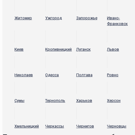
Житомир
Ужгород
Запорожье
Ивано-
Франковск
Киев
Кропивницкий
Луганск
Львов
Николаев
Одесса
Полтава
Ровно
Сумы
Тернополь
Харьков
Херсон
Хмельницкий
Черкассы
Чернигов
Черновцы