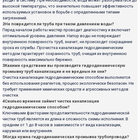
уходит в систему. При необходимости, вода может разогреваться до
высокой температуры, что значительно повышает эффективность
используемых установок в борьбе с определенными типами
загрязнений.
2
Не повредится ли труба при таком давлением воды?
Перед началом работы мастер проводит диагностику и включает
оптимальный уровень давления. Напор воды не повреждает
внутреннюю поверхность труб, значит, не происходит сокращение
срока их службы. Прочистка канализации гидродинамическим
методом гарантирует сохранность труб, очищая их внутреннюю
поверхность максимально бережно.
3
Какими средствами вы производите гидродинамическую
промывку труб канализации и не вредные ли они?
Очистка канализации гидродинамическим способом выполняется
без использования реагентов, процесс экологически безопасен. Не
требует применения химических средств и агрессивных методов
очистки.
4
Сколько времени займет чистка канализации
гидродинамическим способом?
Ключевыми факторами продолжительности гидродинамической
чистки труб является их длина и сложность схемы исполнения. В
среднем от 1 до 8 часов в зависимости от вида канализации,
наружная или внутренняя.
5
Когда нужна гидродинамическая промывка трубопровода?