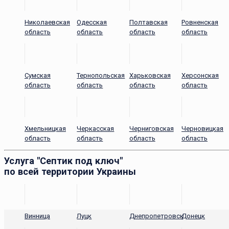
Николаевская
Одесская
Полтавская
Ровненская
область
область
область
область
Сумская
Тернопольская
Харьковская
Херсонская
область
область
область
область
Хмельницкая
Черкасская
Черниговская
Черновицкая
область
область
область
область
Услуга "Септик под ключ"
по всей территории Украины
Винница
Луцк
Днепропетровск
Донецк