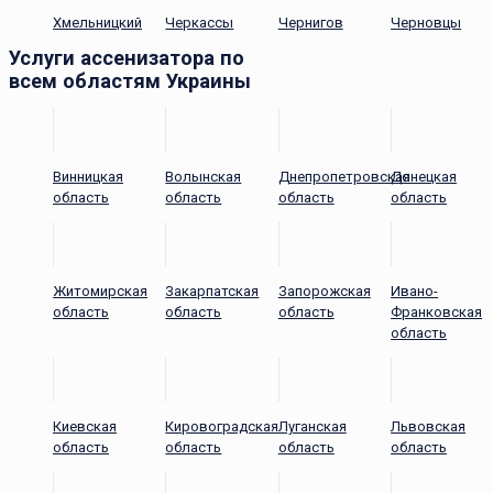
Хмельницкий
Черкассы
Чернигов
Черновцы
Услуги ассенизатора по
всем областям Украины
Винницкая
Волынская
Днепропетровская
Донецкая
область
область
область
область
Житомирская
Закарпатская
Запорожская
Ивано-
область
область
область
Франковская
область
Киевская
Кировоградская
Луганская
Львовская
область
область
область
область