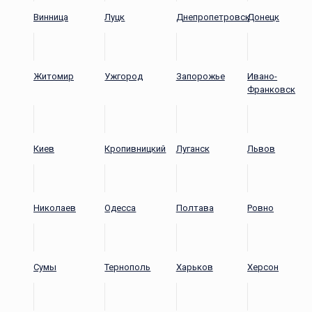
Винница
Луцк
Днепропетровск
Донецк
Житомир
Ужгород
Запорожье
Ивано-
Франковск
Киев
Кропивницкий
Луганск
Львов
Николаев
Одесса
Полтава
Ровно
Сумы
Тернополь
Харьков
Херсон