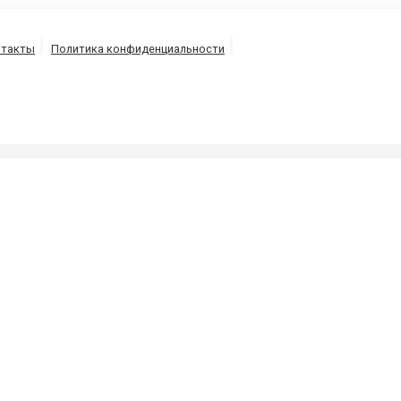
нтакты
Политика конфиденциальности
Б
.
 трубопроводов под высоким давлением потоком воды
 10 минут в г. Задубривка.