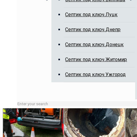
Cептик под ключ Луцк
Выкачка выгребных ям, чистка 
Cептик под ключ Днепр
Cептик под ключ Донецк
Cептик под ключ Житомир
Cептик под ключ Ужгород
Занятые линии или нерабочие время оставляйте заявку 