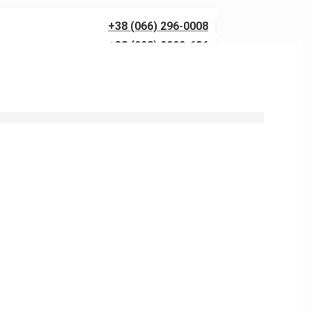
+38 (066) 296-0008
+38 (098) 0099-686
 напором от 150 до 300 бар с