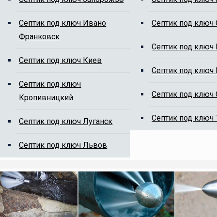
Cептик под ключ Ивано
Cептик под ключ
Франковск
ям от ила
Cептик под ключ
Cептик под ключ Киев
Cептик под ключ
Cептик под ключ
Cептик под ключ
Кропивницкий
Cептик под ключ
Cептик под ключ Луганск
на сайте, мы Вам перезвоним.
Cептик под ключ Львов