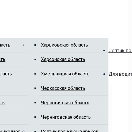
ласть
Харьковская область
Септик по
сть
Херсонская область
ласть
Хмельницкая область
Для води
Черкасская область
ть
Черновицкая область
Черниговская область
 Николаев
Cептик под ключ Харьков