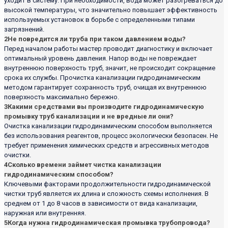
уходит в систему. При необходимости, вода может разогреваться до
высокой температуры, что значительно повышает эффективность
используемых установок в борьбе с определенными типами
загрязнений.
2
Не повредится ли труба при таком давлением воды?
Перед началом работы мастер проводит диагностику и включает
оптимальный уровень давления. Напор воды не повреждает
внутреннюю поверхность труб, значит, не происходит сокращение
срока их службы. Прочистка канализации гидродинамическим
методом гарантирует сохранность труб, очищая их внутреннюю
поверхность максимально бережно.
3
Какими средствами вы производите гидродинамическую
промывку труб канализации и не вредные ли они?
Очистка канализации гидродинамическим способом выполняется
без использования реагентов, процесс экологически безопасен. Не
требует применения химических средств и агрессивных методов
очистки.
4
Сколько времени займет чистка канализации
гидродинамическим способом?
Ключевыми факторами продолжительности гидродинамической
чистки труб является их длина и сложность схемы исполнения. В
среднем от 1 до 8 часов в зависимости от вида канализации,
наружная или внутренняя.
5
Когда нужна гидродинамическая промывка трубопровода?