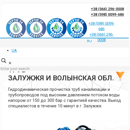
+38 (066) 296-0008
+38 (098) 0099-686
+38 (098) 0099-
686
Отзывы клиентов о нас
Ответы на частые вопросы
Блог
Контакты
+38 (066) 296-
Политика конфиденциальности
0008
RU
UA
ГИДРОДИНАМИЧЕСКАЯ
ПРОЧИСТКА КАНАЛИЗАЦИИ И
✕
ТРУБ
ЗАЛУЖЖЯ И ВОЛЫНСКАЯ ОБЛ.
Гидродинамическая прочистка труб канализации и
трубопроводов под высоким давлением потоком воды
напором от 150 до 300 бар с гарантией качества. Выезд
специалистов в течение 10 минут в г. Залужжя.