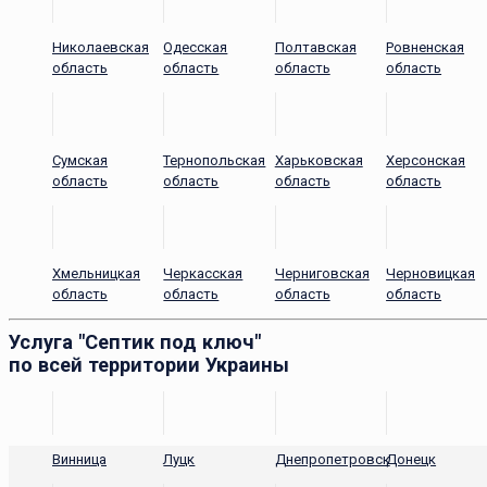
Николаевская
Одесская
Полтавская
Ровненская
область
область
область
область
Сумская
Тернопольская
Харьковская
Херсонская
область
область
область
область
Хмельницкая
Черкасская
Черниговская
Черновицкая
область
область
область
область
Услуга "Септик под ключ"
по всей территории Украины
Винница
Луцк
Днепропетровск
Донецк