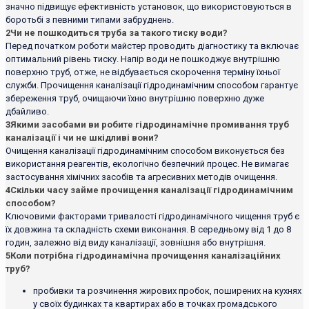
значно підвищує ефективність установок, що використовуються в
боротьбі з певними типами забруднень.
2
Чи не пошкодиться труба за такого тиску води?
Перед початком роботи майстер проводить діагностику та включає
оптимальний рівень тиску. Напір води не пошкоджує внутрішню
поверхню труб, отже, не відбувається скорочення терміну їхньої
служби. Прочищення каналізації гідродинамічним способом гарантує
збереження труб, очищаючи їхню внутрішню поверхню дуже
дбайливо.
3
Якими засобами ви робите гідродинамічне промивання труб
каналізації і чи не шкідливі вони?
Очищення каналізації гідродинамічним способом виконується без
використання реагентів, екологічно безпечний процес. Не вимагає
застосування хімічних засобів та агресивних методів очищення.
4
Скільки часу займе прочищення каналізації гідродинамічним
способом?
Ключовими факторами тривалості гідродинамічного чищення труб є
їх довжина та складність схеми виконання. В середньому від 1 до 8
годин, залежно від виду каналізації, зовнішня або внутрішня.
5
Коли потрібна гідродинамічна прочищення каналізаційних
труб?
пробивки та розчинення жирових пробок, поширених на кухнях
у своїх будинках та квартирах або в точках громадського