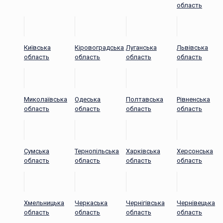
область
Київська
Кіровоградська
Луганська
Львівська
область
область
область
область
Миколаївська
Одеська
Полтавська
Рівненська
область
область
область
область
Сумська
Тернопільська
Харківська
Херсонська
область
область
область
область
Хмельницька
Черкаська
Чернігівська
Чернівецька
область
область
область
область