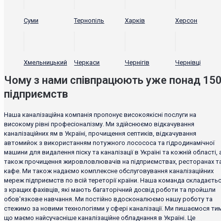
Суми
Тернопіль
Харків
Херсон
Хмельницький
Черкаси
Чернігів
Чернівці
Чому з нами співпрацюють уже понад 15
підприємств
Наша каналізаційна компанія пропонує високоякісні послуги на
високому рівні професіоналізму. Ми здійснюємо відкачування
каналізаційних ям в Україні, прочищення септиків, відкачування
автомийок з використанням потужного лосососа та гідродинамічної
машини для видалення піску та каналізації в Україні та кожній області, 
також прочищення жировловлювачів на підприємствах, ресторанах т
кафе. Ми також надаємо комплексне обслуговування каналізаційних
мереж підприємств по всій тереторії країни. Наша команда складаєть
з кращих фахівців, які мають багаторічний досвід роботи та пройшли
обов'язкове навчання. Ми постійно вдосконалюємо нашу роботу та
стежимо за новими технологіями у сфері каналізації. Ми пишаємося тим
що маємо найсучасніше каналізаційне обладнання в Україні. Це