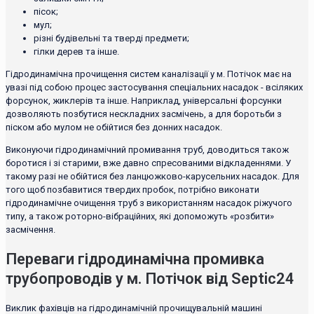
пісок;
мул;
різні будівельні та тверді предмети;
гілки дерев та інше.
Гідродинамічна прочищення систем каналізації у м. Потічок має на
увазі під собою процес застосування спеціальних насадок - всіляких
форсунок, жиклерів та інше. Наприклад, універсальні форсунки
дозволяють позбутися нескладних засмічень, а для боротьби з
піском або мулом не обійтися без донних насадок.
Виконуючи гідродинамічний промивання труб, доводиться також
боротися і зі старими, вже давно спресованими відкладеннями. У
такому разі не обійтися без ланцюжково-карусельних насадок. Для
того щоб позбавитися твердих пробок, потрібно виконати
гідродинамічне очищення труб з використанням насадок ріжучого
типу, а також роторно-вібраційних, які допоможуть «розбити»
засмічення.
Переваги гідродинамічна промивка
трубопроводів у м. Потічок від Septic24
Виклик фахівців на гідродинамічній прочищувальній машині