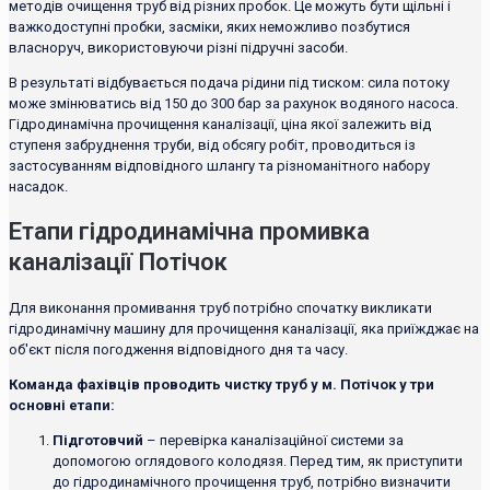
методів очищення труб від різних пробок. Це можуть бути щільні і
важкодоступні пробки, засміки, яких неможливо позбутися
власноруч, використовуючи різні підручні засоби.
В результаті відбувається подача рідини під тиском: сила потоку
може змінюватись від 150 до 300 бар за рахунок водяного насоса.
Гідродинамічна прочищення каналізації, ціна якої залежить від
ступеня забруднення труби, від обсягу робіт, проводиться із
застосуванням відповідного шлангу та різноманітного набору
насадок.
Етапи гідродинамічна промивка
каналізації Потічок
Для виконання промивання труб потрібно спочатку викликати
гідродинамічну машину для прочищення каналізації, яка приїжджає на
об'єкт після погодження відповідного дня та часу.
Команда фахівців проводить чистку труб у м. Потічок у три
основні етапи:
Підготовчий
– перевірка каналізаційної системи за
допомогою оглядового колодязя. Перед тим, як приступити
до гідродинамічного прочищення труб, потрібно визначити