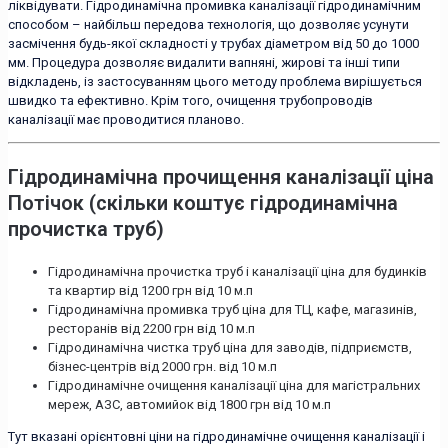
ліквідувати. Гідродинамічна промивка каналізації гідродинамічним
способом – найбільш передова технологія, що дозволяє усунути
засмічення будь-якої складності у трубах діаметром від 50 до 1000
мм. Процедура дозволяє видалити вапняні, жирові та інші типи
відкладень, із застосуванням цього методу проблема вирішується
швидко та ефективно. Крім того, очищення трубопроводів
каналізації має проводитися планово.
Гідродинамічна прочищення каналізації ціна
Потічок (скільки коштує гідродинамічна
прочистка труб)
Гідродинамічна прочистка труб і каналізації ціна для будинків
та квартир від 1200 грн від 10 м.п
Гідродинамічна промивка труб ціна для ТЦ, кафе, магазинів,
ресторанів від 2200 грн від 10 м.п
Гідродинамічна чистка труб ціна для заводів, підприємств,
бізнес-центрів від 2000 грн. від 10 м.п
Гідродинамічне очищення каналізації ціна для магістральних
мереж, АЗС, автомийок від 1800 грн від 10 м.п
Тут вказані орієнтовні ціни на гідродинамічне очищення каналізації і