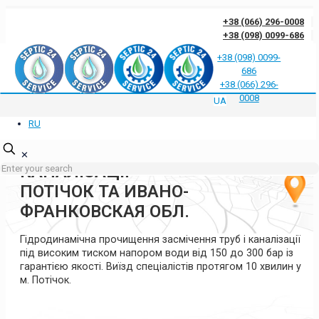
+38 (066) 296-0008
+38 (098) 0099-686
+38 (098) 0099-
686
Відгуки клієнтів про нас
Відповіді на часті запитання
Блог
Контакти
+38 (066) 296-
Політика конфіденційності
0008
UA
RU
ГІДРОДИНАМІЧНА
ПРОЧИСТКА ТРУБ ТА
✕
КАНАЛІЗАЦІЇ
ПОТІЧОК ТА ИВАНО-
ФРАНКОВСКАЯ ОБЛ.
Гідродинамічна прочищення засмічення труб і каналізації
під високим тиском напором води від 150 до 300 бар із
гарантією якості. Виїзд спеціалістів протягом 10 хвилин у
м. Потічок.