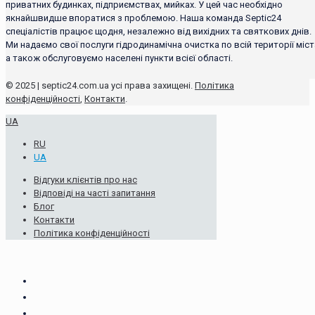
приватних будинках, підприємствах, мийках. У цей час необхідно
якнайшвидше впоратися з проблемою. Наша команда Septic24
спеціалістів працює щодня, незалежно від вихідних та святкових днів.
Ми надаємо свої послуги гідродинамічна очистка по всій території міст
а також обслуговуємо населені пункти всієї області.
© 2025 | septic24.com.ua усі права захищені.
Політика
конфіденційності
,
Контакти
.
UA
RU
UA
Відгуки клієнтів про нас
Відповіді на часті запитання
Блог
Контакти
Політика конфіденційності