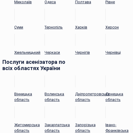
Миколаїв
Одеса
Полтава
Рівне
Суми
Тернопіль
Харків
Херсон
Хмельницький
Черкаси
Чернігів
Чернівці
Послуги асенізатора по
всіх областях України
Вінницька
Волинська
Дніпропетровська
Донецька
область
область
область
область
Житомирська
Закарпатська
Запорізька
Івано-
область
область
область
Франківська