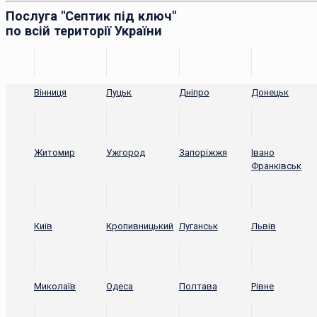
Послуга "Септик під ключ"
по всій території України
Вінниця
Луцьк
Дніпро
Донецьк
Житомир
Ужгород
Запоріжжя
Івано
Франківськ
Київ
Кропивницький
Луганськ
Львів
Миколаїв
Одеса
Полтава
Рівне