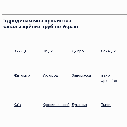
Гідродинамічна прочистка
каналізаційних труб по Україні
Вінниця
Луцьк
Дніпро
Донецьк
Житомир
Ужгород
Запоріжжя
Івано
Франківськ
Київ
Кропивницький
Луганськ
Львів