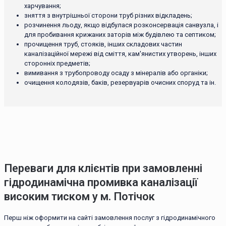
харчування;
зняття з внутрішньої сторони труб різних відкладень;
розчинення льоду, якщо відбулася розконсервація санвузла, і
для пробивання крижаних заторів між будівлею та септиком;
прочищення труб, стояків, інших складових частин
каналізаційної мережі від сміття, кам'янистих утворень, інших
сторонніх предметів;
вимивання з трубопроводу осаду з мінералів або органіки;
очищення колодязів, баків, резервуарів очисних споруд та ін.
Переваги для клієнтів при замовленні
гідродинамічна промивка каналізації
високим тиском у м. Потічок
Перш ніж оформити на сайті замовлення послуг з гідродинамічного