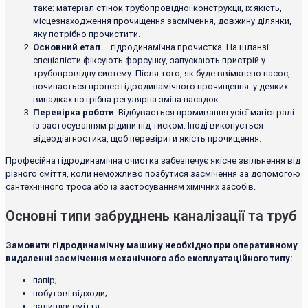
таке: матеріал стінок трубопровідної конструкції, їх якість,
місцезнаходження прочищення засмічення, довжину ділянки,
яку потрібно прочистити.
Основний етап
– гідродинамічна прочистка. На шланзі
спеціалісти фіксують форсунку, запускають пристрій у
трубопровідну систему. Після того, як буде ввімкнено насос,
починається процес гідродинамічного прочищення: у деяких
випадках потрібна регулярна зміна насадок.
Перевірка роботи
. Відбувається промивання усієї магістралі
із застосуванням рідини під тиском. Іноді виконується
відеодіагностика, щоб перевірити якість прочищення.
Професійна гідродинамічна очистка забезпечує якісне звільнення від
різного сміття, коли неможливо позбутися засмічення за допомогою
сантехнічного троса або із застосуванням хімічних засобів.
Основні типи забруднень каналізації та труб
Замовити гідродинамічну машину необхідно при оперативному
видаленні засмічення механічного або експлуатаційного типу:
папір;
побутові відходи;
залишки сміття;