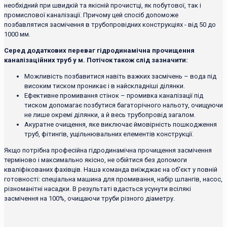
необхідний при швидкій та якісній прочистці, як побутової, так і
промислової каналізації. Причому цей спосіб допоможе
позбавлятися засмічення в трубопровідних конструкціях - від 50 до
1000 мм.
Серед додаткових переваг гідродинамічна прочищення
каналізаційних труб у м. Потічок також слід зазначити:
Можливість позбавитися навіть важких засмічень – вода під
високим тиском проникає і в найскладніші ділянки.
Ефективне промивання стінок – промивка каналізації під
тиском допомагає позбутися багаторічного нальоту, очищуючи
не лише окремі ділянки, а й весь трубопровід загалом.
Акуратне очищення, яке виключає ймовірність пошкодження
труб, фітингів, ущільнювальних елементів конструкції.
Якщо потрібна професійна гідродинамічна прочищення засмічення
терміново і максимально якісно, ​​не обійтися без допомоги
кваліфікованих фахівців. Наша команда виїжджає на об'єкт у повній
готовності: спеціальна машина для промивання, набір шлангів, насос,
різноманітні насадки. В результаті вдасться усунути всілякі
засмічення на 100%, очищаючи труби різного діаметру.