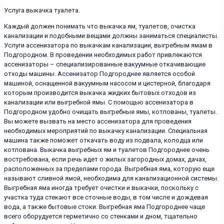
Услуга выкачка туалета.
Каждый должен понимать что выкачка ям, туалетов, очистка
канализации и подобными вещами должны заниматься специалисты.
Услуги ассенизатора по выкачкам канализации, выгребным ямам в
Подгородном. В проведении необходимых работ привлекаются
ассенизаторы – специализированные вакуумные откачивающие
отходы машины. Ассенизатор Подгороднее является особой
машиной, оснащенной вакуумным насосом и цистерной, благодаря
которым производится выкачка жидких бытовых отходов из
канализации или выгребной ямы. С помощью ассенизатора в
Подгородном удобно очищать выгребные ямы, котлованы, туалеты.
Вы можете вызвать на место ассенизатора для проведения
необходимых мероприятий по выкачку канализации. Специальная
машина также поможет откачать воду из подвала, колодца или
котлована. Выкачка выгребных ям и туалетов Подгороднее очень
востребована, если речь идет о жилых загородных домах, дачах,
расположенных за пределами города. Выгребная яма, которую еще
называют сливной ямой, необходима для канализационной системы.
Выгребная яма иногда требует очистки и выкачки, поскольку с
участка туда стекают все сточные воды, в том числе и дождевая
вода, а также бытовые стоки. Выгребная яма Подгороднее чаще
всего оборудуется герметично со стенками и дном, тщательно