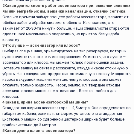
2
Какая длительность работ ассенизатора при: выкачки сливных
ям или выгребных ям, выкачки канализации, откачки септика.
Сколько времени займут процесс работы ассенизатора, зависит от
объёма работ и обрабатываемого объекта. Как правило, это
занимает от 20-30-ти минут и больше. Наши специалисты стараются
сделать всё максимально оперативно, но при этом без ущерба
качеству.
3
Что лучше — ассенизатор или илосос?
Выбирая спецмашину, ориентируйтесь на тип резервуара, который
нужно очистить, и степень его загрязнения. Ответить, что лучше —
ассенизатор или илосос, мы можем только после оценки задачи.
Оставьте заявку на сайте и расскажите, откуда и какие стоки нужно
убрать. Наш специалист предложит оптимальную технику. Мощность
насоса вакуумной машины меньше, чем у илососса, и она может
откачать только жидкость. Песок, землю, ил, твердые отходы
ассенизаторская машина не откачивает. Все это - работа для
илососа.
4
Какая ширина ассенизаторской машины?
Стандартная ширина ассенизатора — 2,5 метра. Она определяется по
габаритам кабины, если на платформе установлена стандартная
цистерна. У машин со сдвоенной цистерной ширина будет больше —
приблизительно до 3 метров.
5
Какая длина шланга ассенизатора?