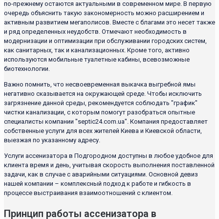
по-прежнему остаются актуальными в современном мире. В первую
очередь объяснить такую закономерность можно расширением и
активным развитием мегаполисов. Вместе с благами это несет также
и ряд определенных неудобств. Отмечают необходимость в
модернизации и оптимизации при обслуживании городских систем,
как санитарных, так и канализационных. Кроме того, активно
используются мобильные туалетные кабины, всевозможные
биотехнологии.
Важно помнить, что несвоевременная выкачка выгребной ямы
негативно сказывается на окружающей среде. Чтобы исключить
загрязнение данной среды, рекомендуется соблюдать "график"
чистки канализации, с которым помогут разобраться опытные
специалисты компании "septic24.com.ua". Компания предоставляет
собственные услуги для всех жителей Киева и Киевской области,
выезжая по указанному адресу.
Услуги ассенизатора в Подгородном доступны в любое удобное для
клиента время и день, учитывая скорость выполнения поставленной
задачи, как в случае с аварийными ситуациями. Основной девиз
нашей компании – комплексный подход к работе и гибкость в
процессе выстраивания взаимоотношений с клиентом.
Принцип работы ассенизатора в