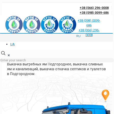
+38 (066) 296-0008
+38 (098) 0099-686
+38 (098) 0099-
686
Отзывы клиентов о нас
Ответы на частые вопросы
Блог
Контакты
+38 (066) 296-
Политика конфиденциальности
0008
RU
UA
ВЫКАЧКА ЯМ В ПОДГОРОДНОМ
ДНЕПРОПЕТРОВСКАЯ ОБЛАСТЬ
✕
Выкачка выгребных ям Подгороднее, выкачка сливных
ям и канализаций, выкачка-откачка септиков и туалетов
в Подгородном.