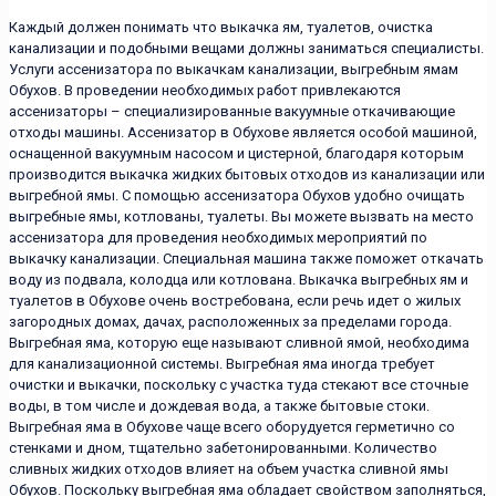
Каждый должен понимать что выкачка ям, туалетов, очистка
канализации и подобными вещами должны заниматься специалисты.
Услуги ассенизатора по выкачкам канализации, выгребным ямам
Обухов. В проведении необходимых работ привлекаются
ассенизаторы – специализированные вакуумные откачивающие
отходы машины. Ассенизатор в Обухове является особой машиной,
оснащенной вакуумным насосом и цистерной, благодаря которым
производится выкачка жидких бытовых отходов из канализации или
выгребной ямы. С помощью ассенизатора Обухов удобно очищать
выгребные ямы, котлованы, туалеты. Вы можете вызвать на место
ассенизатора для проведения необходимых мероприятий по
выкачку канализации. Специальная машина также поможет откачать
воду из подвала, колодца или котлована. Выкачка выгребных ям и
туалетов в Обухове очень востребована, если речь идет о жилых
загородных домах, дачах, расположенных за пределами города.
Выгребная яма, которую еще называют сливной ямой, необходима
для канализационной системы. Выгребная яма иногда требует
очистки и выкачки, поскольку с участка туда стекают все сточные
воды, в том числе и дождевая вода, а также бытовые стоки.
Выгребная яма в Обухове чаще всего оборудуется герметично со
стенками и дном, тщательно забетонированными. Количество
сливных жидких отходов влияет на объем участка сливной ямы
Обухов. Поскольку выгребная яма обладает свойством заполняться,