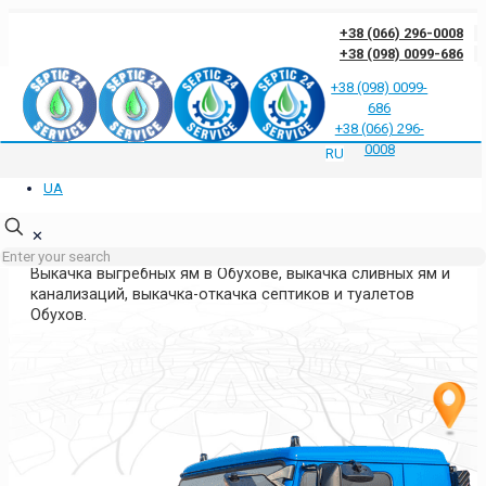
+38 (066) 296-0008
+38 (098) 0099-686
+38 (098) 0099-
686
Отзывы клиентов о нас
Ответы на частые вопросы
Блог
Контакты
+38 (066) 296-
Политика конфиденциальности
0008
RU
UA
ВЫКАЧКА ЯМ ОБУХОВ
КИЕВСКАЯ ОБЛАСТЬ
✕
Выкачка выгребных ям в Обухове, выкачка сливных ям и
канализаций, выкачка-откачка септиков и туалетов
Обухов.