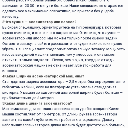
объёма работ и обрабатываемого объекта. Как правило, это
занимает от 20-30-ти минут и больше. Наши специалисты стараются
сделать всё максимально оперативно, но при этом без ущерба
качеству.
3
Что лучше — ассенизатор или илосос?
Выбирая спецмашину, ориентируйтесь на тип резервуара, который
нужно очистить, и степень его загрязнения. Ответить, что лучше —
ассенизатор или илосос, мы можем только после оценки задачи.
Оставьте заявку на сайте и расскажите, откуда и какие стоки нужно
убрать. Наш специалист предложит оптимальную технику. Мощность
насоса вакуумной машины меньше, чем у илососса, и она может
откачать только жидкость. Песок, землю, ил, твердые отходы
ассенизаторская машина не откачивает. Все это - работа для
илососа.
4
Какая ширина ассенизаторской машины?
Стандартная ширина ассенизатора — 2,5 метра. Она определяется по
габаритам кабины, если на платформе установлена стандартная
цистерна. У машин со сдвоенной цистерной ширина будет больше —
приблизительно до 3 метров.
5
Какая длина шланга ассенизатора?
Максимальная длина шланга ассенизатора у работающих в Киеве
машин составляет от 15 метров. От длины рукава ассенизатора
зависит, на какой глубине может работать спецмашина. Даже у
небольших ассенизаторов длина шланга будет достаточно большой,