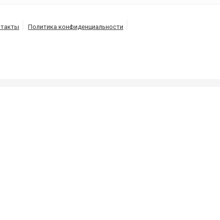
нтакты
Политика конфиденциальности
ных ям и канализаций, выкачка-откачка септиков и т