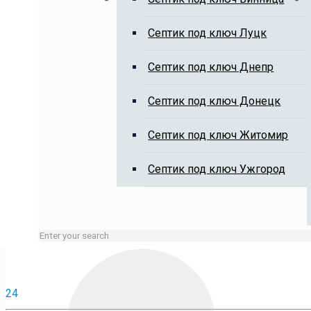
Выкачка выгребных ям, чистка 
Cептик под ключ Луцк
Cептик под ключ Днепр
Cептик под ключ Донецк
Cептик под ключ Житомир
Занятые линии или нерабочие время оставляйте заявку 
Cептик под ключ Ужгород
24