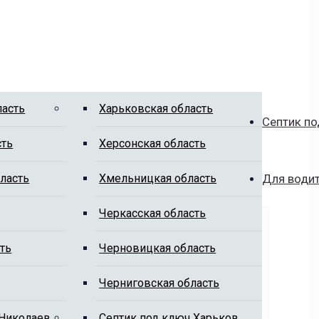
ласть
Харьковская область
Септик по
сть
Херсонская область
ласть
Хмельницкая область
Для води
Черкасская область
ть
Черновицкая область
Черниговская область
 Николаев
Cептик под ключ Харьков