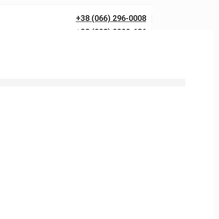
+38 (066) 296-0008
+38 (098) 0099-686
уалетов Вышгород.