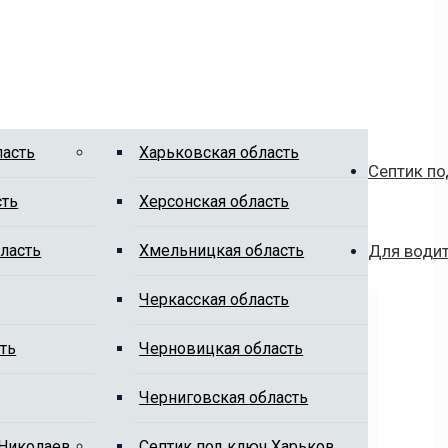
ласть
Харьковская область
Септик по
сть
Херсонская область
ласть
Хмельницкая область
Для води
Черкасская область
ть
Черновицкая область
Черниговская область
 Николаев
Cептик под ключ Харьков