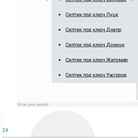
Выкачка выгребных ям, чистка 
Cептик под ключ Луцк
Cептик под ключ Днепр
Cептик под ключ Донецк
Cептик под ключ Житомир
Занятые линии или нерабочие время оставляйте заявку 
Cептик под ключ Ужгород
24