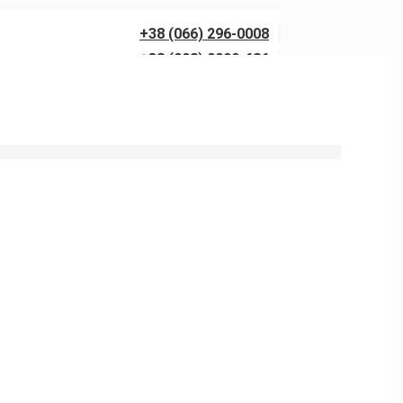
+38 (066) 296-0008
+38 (098) 0099-686
 и туалетов в Чайковке в Харькове.