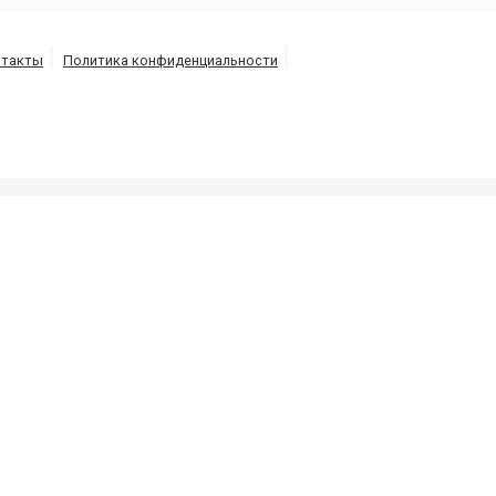
нтакты
Политика конфиденциальности
РЬКОВ
сливных ям и канализаций, выкачка-откачка септиков