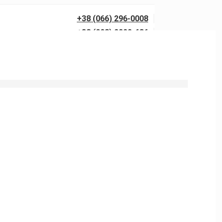
+38 (066) 296-0008
+38 (098) 0099-686
 туалетов в Горбанях в Харькове.