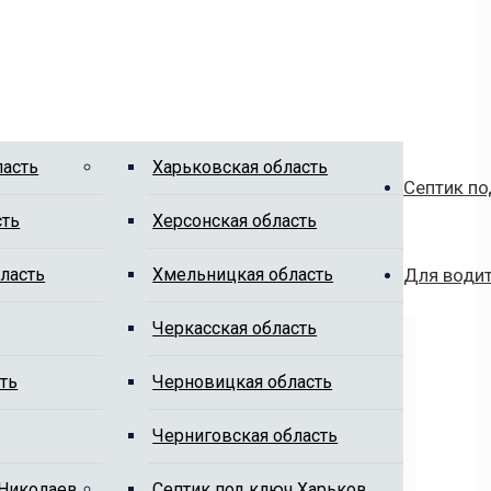
ласть
Харьковская область
Септик по
сть
Херсонская область
ласть
Хмельницкая область
Для води
Черкасская область
ть
Черновицкая область
Черниговская область
 Николаев
Cептик под ключ Харьков