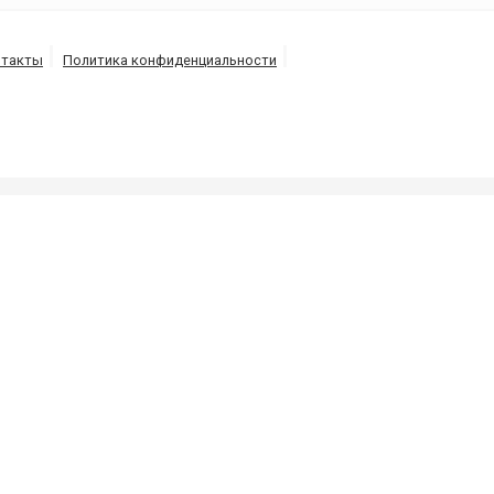
нтакты
Политика конфиденциальности
ЬКОВ
ливных ям и канализаций, выкачка-откачка септиков и