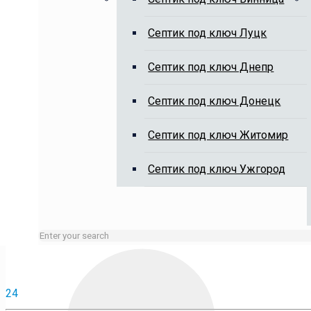
Выкачка выгребных ям, чистка 
Cептик под ключ Луцк
Cептик под ключ Днепр
Cептик под ключ Донецк
Cептик под ключ Житомир
Занятые линии или нерабочие время оставляйте заявку 
Cептик под ключ Ужгород
24