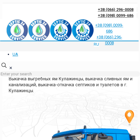
+38 (066) 296-0008
+38 (098) 0099-686
+38 (098) 0099-
686
Отзывы клиентов о нас
Ответы на частые вопросы
Блог
Контакты
+38 (066) 296-
Политика конфиденциальности
0008
RU
UA
ВЫКАЧКА ЯМ КУЛАЖИНЦЫ
КИЕВСКАЯ ОБЛАСТЬ
✕
Выкачка выгребных ям Кулажинцы, выкачка сливных ям и
канализаций, выкачка-откачка септиков и туалетов в г.
Кулажинцы.