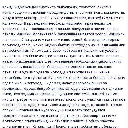
Каждый должен понимать что выкачка ям, туалетов, очистка
канализации и подобными вещами должны заниматься специалисты.
Услуги ассенизатора по выкачкам канализации, выгребным ямам в г.
Кулажинцы. В проведении необходимых работ привлекаются
ассенизаторы – специализированные вакуумные откачивающие
отходы машины. Ассенизатор Кулажинцы является особой машиной,
оснащенной вакуумным насосом и цистерной, благодаря которым
производится выкачка жидких бытовых отходов из канализации или
выгребной ямы. С помощью ассенизатора в г. Кулажинцы удобно
очищать выгребные ямы, котлованы, туалеты. Вы можете вызвать
на место ассенизатора для проведения необходимых мероприятий
по выкачку канализации. Специальная машина также поможет
откачать воду из подвала, колодца или котлована. Выкачка
выгребных ям и туалетов Кулажинцы очень востребована, если речь
идет о жилых загородных домах, дачах, расположенных за
пределами города. Выгребная яма, которую еще называют сливной
ямой, необходима для канализационной системы. Выгребная яма
иногда требует очистки и выкачки, поскольку с участка туда стекают
все сточные воды, в том числе и дождевая вода, а также бытовые
стоки. Выгребная яма Кулажинцы чаще всего оборудуется
герметично со стенками и дном, тщательно забетонированными.
Количество сливных жидких отходов влияет на объем участка
сливной ямы в г. Кулажинцы. Поскольку выгребная яма обладает