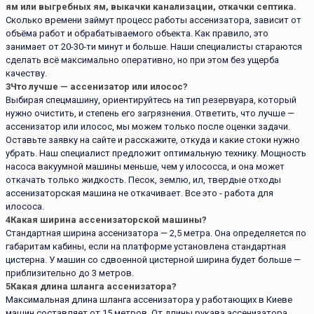
ям или выгребных ям, выкачки канализации, откачки септика.
Сколько времени займут процесс работы ассенизатора, зависит от
объёма работ и обрабатываемого объекта. Как правило, это
занимает от 20-30-ти минут и больше. Наши специалисты стараются
сделать всё максимально оперативно, но при этом без ущерба
качеству.
3
Что лучше — ассенизатор или илосос?
Выбирая спецмашину, ориентируйтесь на тип резервуара, который
нужно очистить, и степень его загрязнения. Ответить, что лучше —
ассенизатор или илосос, мы можем только после оценки задачи.
Оставьте заявку на сайте и расскажите, откуда и какие стоки нужно
убрать. Наш специалист предложит оптимальную технику. Мощность
насоса вакуумной машины меньше, чем у илососса, и она может
откачать только жидкость. Песок, землю, ил, твердые отходы
ассенизаторская машина не откачивает. Все это - работа для
илососа.
4
Какая ширина ассенизаторской машины?
Стандартная ширина ассенизатора — 2,5 метра. Она определяется по
габаритам кабины, если на платформе установлена стандартная
цистерна. У машин со сдвоенной цистерной ширина будет больше —
приблизительно до 3 метров.
5
Какая длина шланга ассенизатора?
Максимальная длина шланга ассенизатора у работающих в Киеве
машин составляет от 15 метров. От длины рукава ассенизатора