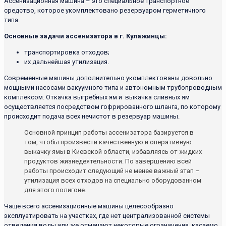
Ассенизационная машина – это специальное транспортное
средство, которое укомплектовано резервуаром герметичного
типа.
Основные задачи ассенизатора в г. Кулажинцы:
транспортировка отходов;
их дальнейшая утилизация.
Современные машины дополнительно укомплектованы довольно
мощными насосами вакуумного типа и автономным трубопроводным
комплексом. Откачка выгребных ям и выкачка сливных ям
осуществляется посредством гофрированного шланга, по которому
происходит подача всех нечистот в резервуар машины.
Основной принцип работы ассенизатора базируется в
том, чтобы произвести качественную и оперативную
выкачку ямы в Киевской области, избавляясь от жидких
продуктов жизнедеятельности. По завершению всей
работы происходит следующий не менее важный этап –
утилизация всех отходов на специально оборудованном
для этого полигоне.
Чаще всего ассенизационные машины целесообразно
эксплуатировать на участках, где нет централизованной системы
отведения воды или же отмечают некоторые ограничения, касаемо