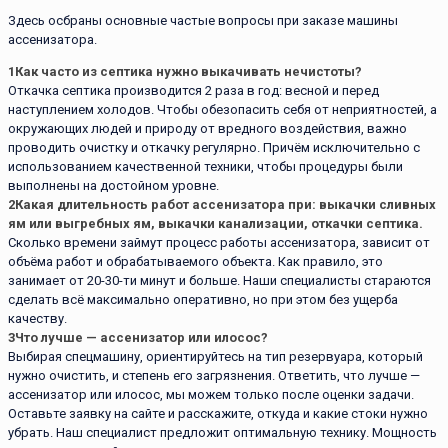
Здесь осбраны основные частые вопросы при заказе машины
ассенизатора.
1
Как часто из септика нужно выкачивать нечистоты?
Откачка септика производится 2 раза в год: весной и перед
наступлением холодов. Чтобы обезопасить себя от неприятностей, а
окружающих людей и природу от вредного воздействия, важно
проводить очистку и откачку регулярно. Причём исключительно с
использованием качественной техники, чтобы процедуры были
выполнены на достойном уровне.
2
Какая длительность работ ассенизатора при: выкачки сливных
ям или выгребных ям, выкачки канализации, откачки септика.
Сколько времени займут процесс работы ассенизатора, зависит от
объёма работ и обрабатываемого объекта. Как правило, это
занимает от 20-30-ти минут и больше. Наши специалисты стараются
сделать всё максимально оперативно, но при этом без ущерба
качеству.
3
Что лучше — ассенизатор или илосос?
Выбирая спецмашину, ориентируйтесь на тип резервуара, который
нужно очистить, и степень его загрязнения. Ответить, что лучше —
ассенизатор или илосос, мы можем только после оценки задачи.
Оставьте заявку на сайте и расскажите, откуда и какие стоки нужно
убрать. Наш специалист предложит оптимальную технику. Мощность