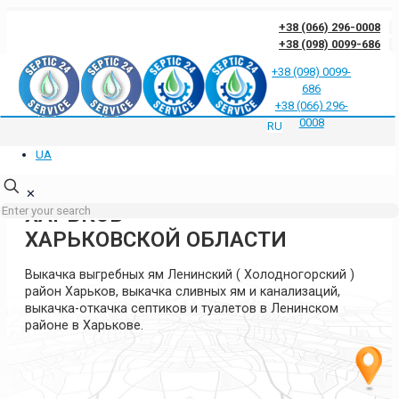
+38 (066) 296-0008
+38 (098) 0099-686
+38 (098) 0099-
686
Отзывы клиентов о нас
Ответы на частые вопросы
Блог
Контакты
+38 (066) 296-
Политика конфиденциальности
0008
RU
UA
ВЫКАЧКА ЯМ ЛЕНИНСКИЙ (
ХОЛОДНОГОРСКИЙ ) РАЙОН
✕
ХАРЬКОВ
ХАРЬКОВСКОЙ ОБЛАСТИ
Выкачка выгребных ям Ленинский ( Холодногорский )
район Харьков, выкачка сливных ям и канализаций,
выкачка-откачка септиков и туалетов в Ленинском
районе в Харькове.