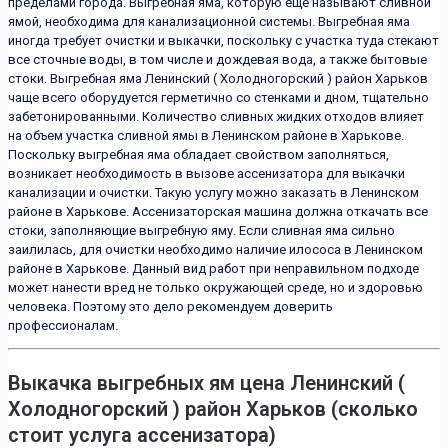
пределами города. Выгребная яма, которую еще называют сливной
ямой, необходима для канализационной системы. Выгребная яма
иногда требует очистки и выкачки, поскольку с участка туда стекают
все сточные воды, в том числе и дождевая вода, а также бытовые
стоки. Выгребная яма Ленинский ( Холодногорский ) район Харьков
чаще всего оборудуется герметично со стенками и дном, тщательно
забетонированными. Количество сливных жидких отходов влияет
на объем участка сливной ямы в Ленинском районе в Харькове.
Поскольку выгребная яма обладает свойством заполняться,
возникает необходимость в вызове ассенизатора для выкачки
канализации и очистки. Такую услугу можно заказать в Ленинском
районе в Харькове. Ассенизаторская машина должна откачать все
стоки, заполняющие выгребную яму. Если сливная яма сильно
заилилась, для очистки необходимо наличие илососа в Ленинском
районе в Харькове. Данный вид работ при неправильном подходе
может нанести вред не только окружающей среде, но и здоровью
человека. Поэтому это дело рекомендуем доверить
профессионалам.
Выкачка выгребных ям цена Ленинский (
Холодногорский ) район Харьков (сколько
стоит услуга ассенизатора)