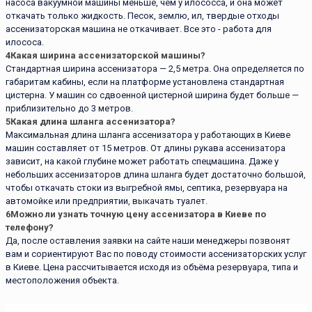
насоса вакуумной машины меньше, чем у илососса, и она может
откачать только жидкость. Песок, землю, ил, твердые отходы
ассенизаторская машина не откачивает. Все это - работа для
илососа.
4
Какая ширина ассенизаторской машины?
Стандартная ширина ассенизатора — 2,5 метра. Она определяется по
габаритам кабины, если на платформе установлена стандартная
цистерна. У машин со сдвоенной цистерной ширина будет больше —
приблизительно до 3 метров.
5
Какая длина шланга ассенизатора?
Максимальная длина шланга ассенизатора у работающих в Киеве
машин составляет от 15 метров. От длины рукава ассенизатора
зависит, на какой глубине может работать спецмашина. Даже у
небольших ассенизаторов длина шланга будет достаточно большой,
чтобы откачать стоки из выгребной ямы, септика, резервуара на
автомойке или предприятии, выкачать туалет.
6
Можно ли узнать точную цену ассенизатора в Киеве по
телефону?
Да, после оставления заявки на сайте наши менеджеры позвонят
вам и сориентируют Вас по поводу стоимости ассенизаторских услуг
в Киеве. Цена рассчитывается исходя из объёма резервуара, типа и
местоположения объекта.