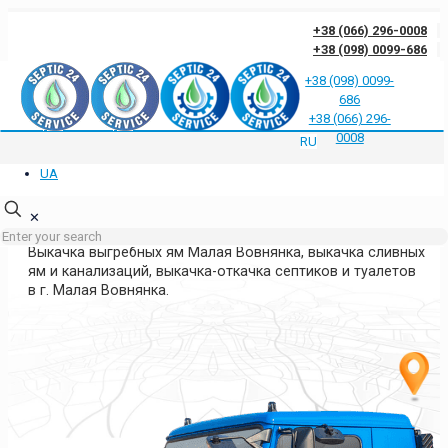
+38 (066) 296-0008
+38 (098) 0099-686
+38 (098) 0099-
686
Отзывы клиентов о нас
Ответы на частые вопросы
Блог
Контакты
+38 (066) 296-
Политика конфиденциальности
0008
RU
UA
ВЫКАЧКА ЯМ МАЛАЯ ВОВНЯНКА
КИЕВСКАЯ ОБЛАСТЬ
✕
Выкачка выгребных ям Малая Вовнянка, выкачка сливных
ям и канализаций, выкачка-откачка септиков и туалетов
в г. Малая Вовнянка.