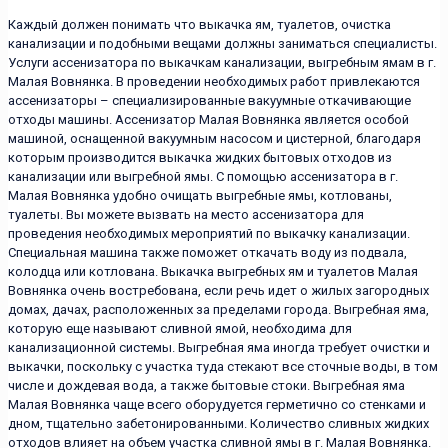
Каждый должен понимать что выкачка ям, туалетов, очистка
канализации и подобными вещами должны заниматься специалисты.
Услуги ассенизатора по выкачкам канализации, выгребным ямам в г.
Малая Вовнянка. В проведении необходимых работ привлекаются
ассенизаторы – специализированные вакуумные откачивающие
отходы машины. Ассенизатор Малая Вовнянка является особой
машиной, оснащенной вакуумным насосом и цистерной, благодаря
которым производится выкачка жидких бытовых отходов из
канализации или выгребной ямы. С помощью ассенизатора в г.
Малая Вовнянка удобно очищать выгребные ямы, котлованы,
туалеты. Вы можете вызвать на место ассенизатора для
проведения необходимых мероприятий по выкачку канализации.
Специальная машина также поможет откачать воду из подвала,
колодца или котлована. Выкачка выгребных ям и туалетов Малая
Вовнянка очень востребована, если речь идет о жилых загородных
домах, дачах, расположенных за пределами города. Выгребная яма,
которую еще называют сливной ямой, необходима для
канализационной системы. Выгребная яма иногда требует очистки и
выкачки, поскольку с участка туда стекают все сточные воды, в том
числе и дождевая вода, а также бытовые стоки. Выгребная яма
Малая Вовнянка чаще всего оборудуется герметично со стенками и
дном, тщательно забетонированными. Количество сливных жидких
отходов влияет на объем участка сливной ямы в г. Малая Вовнянка.