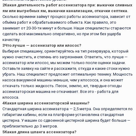
2
Какая длительность работ ассенизатора при: выкачки сливных
ям или выгребных ям, выкачки канализации, откачки септика.
Сколько времени займут процесс работы ассенизатора, зависит от
объёма работ и обрабатываемого объекта. Как правило, это
занимает от 20-30-ти минут и больше. Наши специалисты стараются
сделать всё максимально оперативно, но при этом без ущерба
качеству.
3
Что лучше — ассенизатор или илосос?
Выбирая спецмашину, ориентируйтесь на тип резервуара, который
нужно очистить, и степень его загрязнения. Ответить, что лучше —
ассенизатор или илосос, мы можем только после оценки задачи.
Оставьте заявку на сайте и расскажите, откуда и какие стоки нужно
убрать. Наш специалист предложит оптимальную технику. Мощность
насоса вакуумной машины меньше, чем у илососса, и она может
откачать только жидкость. Песок, землю, ил, твердые отходы
ассенизаторская машина не откачивает. Все это - работа для
илососа.
4
Какая ширина ассенизаторской машины?
Стандартная ширина ассенизатора — 2,5 метра. Она определяется по
габаритам кабины, если на платформе установлена стандартная
цистерна. У машин со сдвоенной цистерной ширина будет больше —
приблизительно до 3 метров.
5
Какая длина шланга ассенизатора?