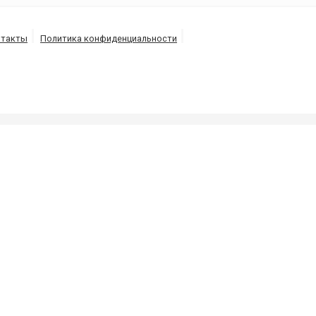
нтакты
Политика конфиденциальности
ых ям и канализаций, выкачка-откачка септиков и ту