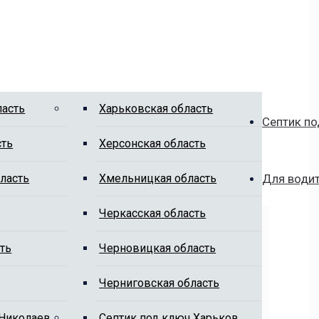
ласть
Харьковская область
Септик по
сть
Херсонская область
ласть
Хмельницкая область
Для води
Черкасская область
ть
Черновицкая область
Черниговская область
 Николаев
Cептик под ключ Харьков