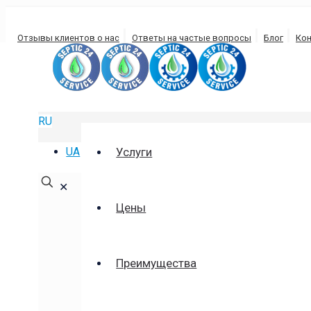
Отзывы клиентов о нас
Ответы на частые вопросы
Блог
Ко
ВЫКАЧКА ЯМ НЕЖИЛОВИЧИ
КИЕВСКАЯ ОБЛАСТЬ
RU
UA
Услуги
Выкачка выгребных ям Нежиловичи, выкачка сливн
✕
Цены
Преимущества