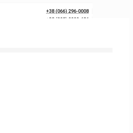
+38 (066) 296-0008
+38 (098) 0099-686
алетов в г. Нежиловичи.