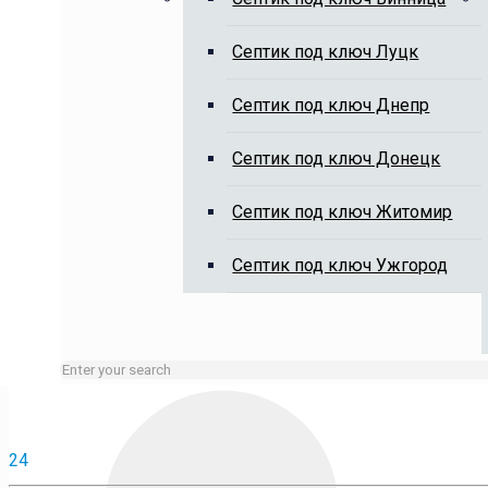
Выкачка выгребных ям, чистка 
Cептик под ключ Луцк
Cептик под ключ Днепр
Cептик под ключ Донецк
Cептик под ключ Житомир
Занятые линии или нерабочие время оставляйте заявку 
Cептик под ключ Ужгород
24