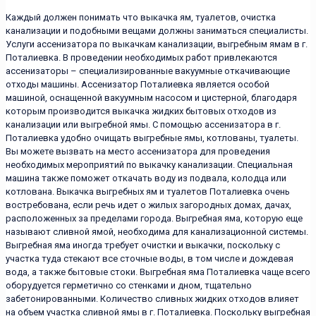
Каждый должен понимать что выкачка ям, туалетов, очистка
канализации и подобными вещами должны заниматься специалисты.
Услуги ассенизатора по выкачкам канализации, выгребным ямам в г.
Поталиевка. В проведении необходимых работ привлекаются
ассенизаторы – специализированные вакуумные откачивающие
отходы машины. Ассенизатор Поталиевка является особой
машиной, оснащенной вакуумным насосом и цистерной, благодаря
которым производится выкачка жидких бытовых отходов из
канализации или выгребной ямы. С помощью ассенизатора в г.
Поталиевка удобно очищать выгребные ямы, котлованы, туалеты.
Вы можете вызвать на место ассенизатора для проведения
необходимых мероприятий по выкачку канализации. Специальная
машина также поможет откачать воду из подвала, колодца или
котлована. Выкачка выгребных ям и туалетов Поталиевка очень
востребована, если речь идет о жилых загородных домах, дачах,
расположенных за пределами города. Выгребная яма, которую еще
называют сливной ямой, необходима для канализационной системы.
Выгребная яма иногда требует очистки и выкачки, поскольку с
участка туда стекают все сточные воды, в том числе и дождевая
вода, а также бытовые стоки. Выгребная яма Поталиевка чаще всего
оборудуется герметично со стенками и дном, тщательно
забетонированными. Количество сливных жидких отходов влияет
на объем участка сливной ямы в г. Поталиевка. Поскольку выгребная