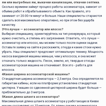
ям или выгребных ям, выкачки канализации, откачки септика.
Сколько времени займут процесс работы ассенизатора, зависит от
объёма работ и обрабатываемого объекта. Как правило, это
занимает от 20-30-ти минут и больше. Наши специалисты стараются
сделать всё максимально оперативно, но при этом без ущерба
качеству.
3
Что лучше — ассенизатор или илосос?
Выбирая спецмашину, ориентируйтесь на тип резервуара, который
нужно очистить, и степень его загрязнения. Ответить, что лучше —
ассенизатор или илосос, мы можем только после оценки задачи.
Оставьте заявку на сайте и расскажите, откуда и какие стоки нужно
убрать. Наш специалист предложит оптимальную технику. Мощность
насоса вакуумной машины меньше, чем у илососса, и она может
откачать только жидкость. Песок, землю, ил, твердые отходы
ассенизаторская машина не откачивает. Все это - работа для
илососа.
4
Какая ширина ассенизаторской машины?
Стандартная ширина ассенизатора — 2,5 метра. Она определяется по
габаритам кабины, если на платформе установлена стандартная
цистерна. У машин со сдвоенной цистерной ширина будет больше —
приблизительно до 3 метров.
5
Какая длина шланга ассенизатора?
Максимальная длина шланга ассенизатора у работающих в Киеве
машин составляет от 15 метров. От длины рукава ассенизатора