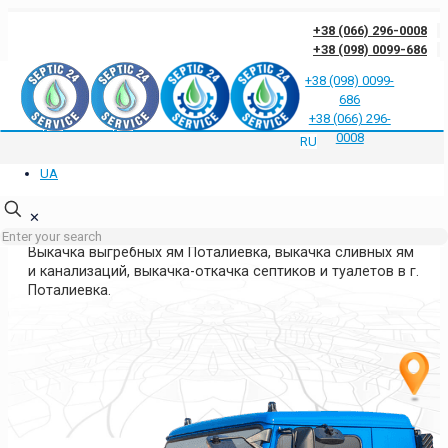
+38 (066) 296-0008
+38 (098) 0099-686
+38 (098) 0099-
686
Отзывы клиентов о нас
Ответы на частые вопросы
Блог
Контакты
+38 (066) 296-
Политика конфиденциальности
0008
RU
UA
ВЫКАЧКА ЯМ ПОТАЛИЕВКА
КИЕВСКАЯ ОБЛАСТЬ
✕
Выкачка выгребных ям Поталиевка, выкачка сливных ям
и канализаций, выкачка-откачка септиков и туалетов в г.
Поталиевка.