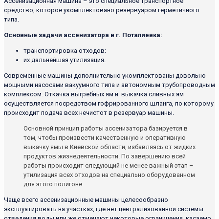
Ассенизационная машина – это специальное транспортное
средство, которое укомплектовано резервуаром герметичного
типа.
Основные задачи ассенизатора в г. Поталиевка:
транспортировка отходов;
их дальнейшая утилизация.
Современные машины дополнительно укомплектованы довольно
мощными насосами вакуумного типа и автономным трубопроводным
комплексом. Откачка выгребных ям и выкачка сливных ям
осуществляется посредством гофрированного шланга, по которому
происходит подача всех нечистот в резервуар машины.
Основной принцип работы ассенизатора базируется в
том, чтобы произвести качественную и оперативную
выкачку ямы в Киевской области, избавляясь от жидких
продуктов жизнедеятельности. По завершению всей
работы происходит следующий не менее важный этап –
утилизация всех отходов на специально оборудованном
для этого полигоне.
Чаще всего ассенизационные машины целесообразно
эксплуатировать на участках, где нет централизованной системы
отведения воды или же отмечают некоторые ограничения, касаемо