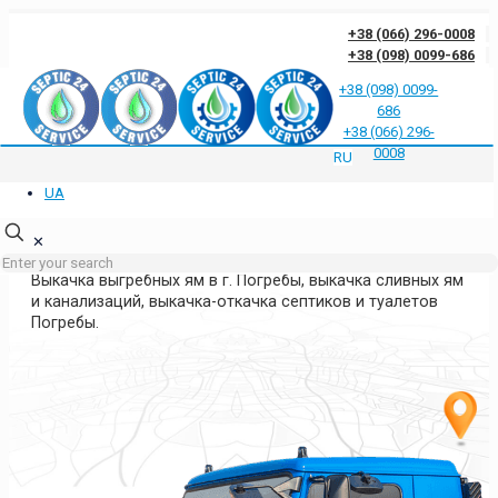
+38 (066) 296-0008
+38 (098) 0099-686
+38 (098) 0099-
686
Отзывы клиентов о нас
Ответы на частые вопросы
Блог
Контакты
+38 (066) 296-
Политика конфиденциальности
0008
RU
UA
ВЫКАЧКА ЯМ ПОГРЕБЫ
КИЕВСКАЯ ОБЛАСТЬ
✕
Выкачка выгребных ям в г. Погребы, выкачка сливных ям
и канализаций, выкачка-откачка септиков и туалетов
Погребы.