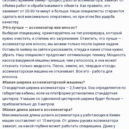
Сколько времени займут процесс работы ассенизатора, зависит от
объёма работ и обрабатываемого объекта. Как правило, это
занимает от 20-30-ти минут и больше. Наши специалисты стараются
сделать всё максимально оперативно, но при этом без ущерба
качеству.
3
Что лучше — ассенизатор или илосос?
Выбирая спецмашину, ориентируйтесь на тип резервуара, который
нужно очистить, и степень его загрязнения. Ответить, что лучше —
ассенизатор или илосос, мы можем только после оценки задачи.
Оставьте заявку на сайте и расскажите, откуда и какие стоки нужно
убрать. Наш специалист предложит оптимальную технику. Мощность
насоса вакуумной машины меньше, чем у илососса, и она может
откачать только жидкость. Песок, землю, ил, твердые отходы
ассенизаторская машина не откачивает. Все это - работа для
илососа.
4
Какая ширина ассенизаторской машины?
Стандартная ширина ассенизатора — 2,5 метра. Она определяется по
габаритам кабины, если на платформе установлена стандартная
цистерна. У машин со сдвоенной цистерной ширина будет больше —
приблизительно до 3 метров.
5
Какая длина шланга ассенизатора?
Максимальная длина шланга ассенизатора у работающих в Киеве
машин составляет от 15 метров. От длины рукава ассенизатора
зависит, на какой глубине может работать спецмашина. Даже у