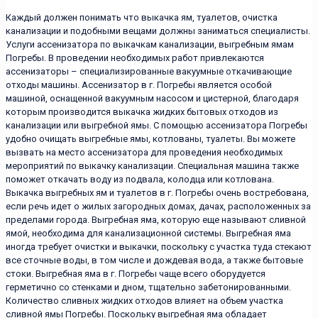
Каждый должен понимать что выкачка ям, туалетов, очистка
канализации и подобными вещами должны заниматься специалисты.
Услуги ассенизатора по выкачкам канализации, выгребным ямам
Погребы. В проведении необходимых работ привлекаются
ассенизаторы – специализированные вакуумные откачивающие
отходы машины. Ассенизатор в г. Погребы является особой
машиной, оснащенной вакуумным насосом и цистерной, благодаря
которым производится выкачка жидких бытовых отходов из
канализации или выгребной ямы. С помощью ассенизатора Погребы
удобно очищать выгребные ямы, котлованы, туалеты. Вы можете
вызвать на место ассенизатора для проведения необходимых
мероприятий по выкачку канализации. Специальная машина также
поможет откачать воду из подвала, колодца или котлована.
Выкачка выгребных ям и туалетов в г. Погребы очень востребована,
если речь идет о жилых загородных домах, дачах, расположенных за
пределами города. Выгребная яма, которую еще называют сливной
ямой, необходима для канализационной системы. Выгребная яма
иногда требует очистки и выкачки, поскольку с участка туда стекают
все сточные воды, в том числе и дождевая вода, а также бытовые
стоки. Выгребная яма в г. Погребы чаще всего оборудуется
герметично со стенками и дном, тщательно забетонированными.
Количество сливных жидких отходов влияет на объем участка
сливной ямы Погребы. Поскольку выгребная яма обладает