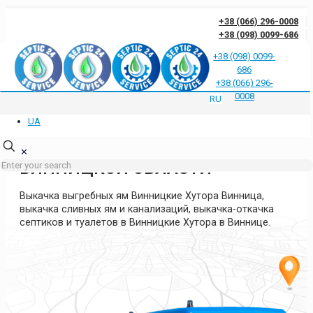
+38 (066) 296-0008
+38 (098) 0099-686
+38 (098) 0099-
686
Отзывы клиентов о нас
Ответы на частые вопросы
Блог
Контакты
+38 (066) 296-
Политика конфиденциальности
0008
RU
UA
ВЫКАЧКА ЯМ ВИННИЦКИЕ
ХУТОРА ВИННИЦА
✕
ВИННИЦКОЙ ОБЛАСТИ
Выкачка выгребных ям Винницкие Хутора Винница,
выкачка сливных ям и канализаций, выкачка-откачка
септиков и туалетов в Винницкие Хутора в Виннице.