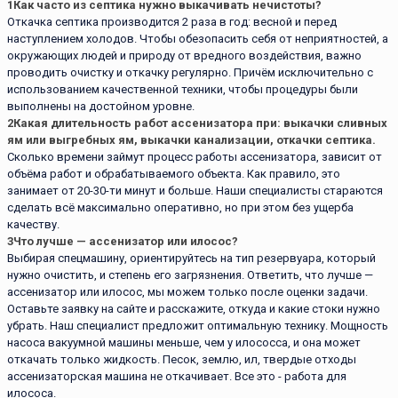
1
Как часто из септика нужно выкачивать нечистоты?
Откачка септика производится 2 раза в год: весной и перед
наступлением холодов. Чтобы обезопасить себя от неприятностей, а
окружающих людей и природу от вредного воздействия, важно
проводить очистку и откачку регулярно. Причём исключительно с
использованием качественной техники, чтобы процедуры были
выполнены на достойном уровне.
2
Какая длительность работ ассенизатора при: выкачки сливных
ям или выгребных ям, выкачки канализации, откачки септика.
Сколько времени займут процесс работы ассенизатора, зависит от
объёма работ и обрабатываемого объекта. Как правило, это
занимает от 20-30-ти минут и больше. Наши специалисты стараются
сделать всё максимально оперативно, но при этом без ущерба
качеству.
3
Что лучше — ассенизатор или илосос?
Выбирая спецмашину, ориентируйтесь на тип резервуара, который
нужно очистить, и степень его загрязнения. Ответить, что лучше —
ассенизатор или илосос, мы можем только после оценки задачи.
Оставьте заявку на сайте и расскажите, откуда и какие стоки нужно
убрать. Наш специалист предложит оптимальную технику. Мощность
насоса вакуумной машины меньше, чем у илососса, и она может
откачать только жидкость. Песок, землю, ил, твердые отходы
ассенизаторская машина не откачивает. Все это - работа для
илососа.