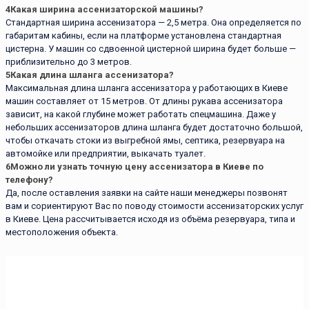
4
Какая ширина ассенизаторской машины?
Стандартная ширина ассенизатора — 2,5 метра. Она определяется по
габаритам кабины, если на платформе установлена стандартная
цистерна. У машин со сдвоенной цистерной ширина будет больше —
приблизительно до 3 метров.
5
Какая длина шланга ассенизатора?
Максимальная длина шланга ассенизатора у работающих в Киеве
машин составляет от 15 метров. От длины рукава ассенизатора
зависит, на какой глубине может работать спецмашина. Даже у
небольших ассенизаторов длина шланга будет достаточно большой,
чтобы откачать стоки из выгребной ямы, септика, резервуара на
автомойке или предприятии, выкачать туалет.
6
Можно ли узнать точную цену ассенизатора в Киеве по
телефону?
Да, после оставления заявки на сайте наши менеджеры позвонят
вам и сориентируют Вас по поводу стоимости ассенизаторских услуг
в Киеве. Цена рассчитывается исходя из объёма резервуара, типа и
местоположения объекта.