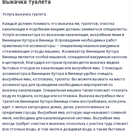
Выкачка туалета
Услуга выкачка туалета.
Каждый должен понимать что выкачка ям, туалетов, очистка
канализации и подобными вещами должны заниматься специалисты.
Услуги ассенизатора по выкачкам канализации, выгребным ямам в
Винницкие Хутора в Виннице. В проведении необходимых работ
привлекаются ассенизаторы – специализированные вакуумные
откачивающие отходы машины. Ассенизатор Винницкие Хутора
Винница является особой машиной, оснащенной вакуумным насосом
и цистерной, благодаря которым производится выкачка жидких
бытовых отходов из канализации или выгребной ямы. С помощью
ассенизатора в Винницкие Хутора в Виннице удобно очищать
выгребные ямы, котлованы, туалеты. Вы можете вызвать на место
ассенизатора для проведения необходимых мероприятий по
выкачку канализации. Специальная машина также поможет откачать
воду из подвала, колодца или котлована. Выкачка выгребных ям и
туалетов Винницкие Хутора Винница очень востребована, если речь
идет о жилых загородных домах, дачах, расположенных за
пределами города. Выгребная яма, которую еще называют сливной
ямой, необходима для канализационной системы. Выгребная яма
иногда требует очистки и выкачки, поскольку с участка туда стекают
все сточные воды, в том числе и дождевая вода, а также бытовые