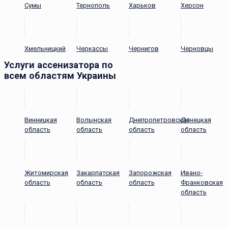
Сумы
Тернополь
Харьков
Херсон
Хмельницкий
Черкассы
Чернигов
Черновцы
Услуги ассенизатора по
всем областям Украины
Винницкая
Волынская
Днепропетровская
Донецкая
область
область
область
область
Житомирская
Закарпатская
Запорожская
Ивано-
область
область
область
Франковская
область