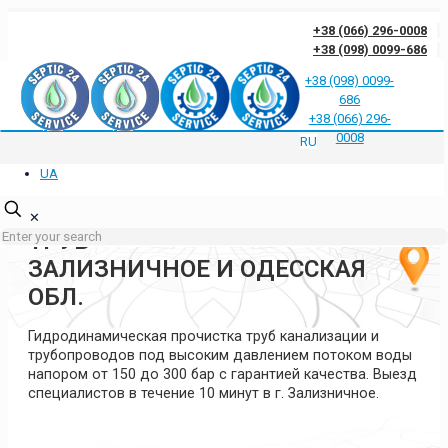
+38 (066) 296-0008
+38 (098) 0099-686
+38 (098) 0099-
686
Отзывы клиентов о нас
Ответы на частые вопросы
Блог
Контакты
+38 (066) 296-
Политика конфиденциальности
0008
RU
UA
ГИДРОДИНАМИЧЕСКАЯ
ПРОЧИСТКА КАНАЛИЗАЦИИ И
✕
ТРУБ
ЗАЛИЗНИЧНОЕ И ОДЕССКАЯ
ОБЛ.
Гидродинамическая прочистка труб канализации и
трубопроводов под высоким давлением потоком воды
напором от 150 до 300 бар с гарантией качества. Выезд
специалистов в течение 10 минут в г. Зализничное.