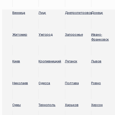
Винница
Луцк
Днепропетровск
Донецк
Житомир
Ужгород
Запорожье
Ивано-
Франковск
Киев
Кропивницкий
Луганск
Львов
Николаев
Одесса
Полтава
Ровно
Сумы
Тернополь
Харьков
Херсон