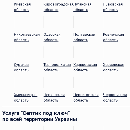
Киевская
Кировоградская
Луганская
Львовская
область
область
область
область
Николаевская
Одесская
Полтавская
Ровненская
область
область
область
область
Сумская
Тернопольская
Харьковская
Херсонская
область
область
область
область
Хмельницкая
Черкасская
Черниговская
Черновицкая
область
область
область
область
Услуга "Септик под ключ"
по всей территории Украины