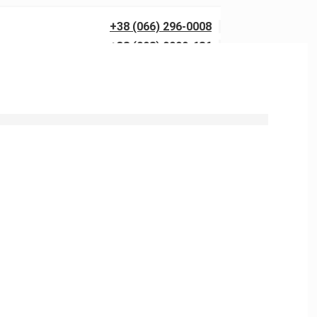
+38 (066) 296-0008
+38 (098) 0099-686
0 бар із гарантією якості. Виїзд