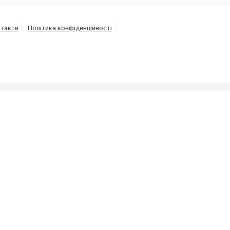
такти
Політика конфіденційності
ізації під високим тиском напором води від 150 до 30