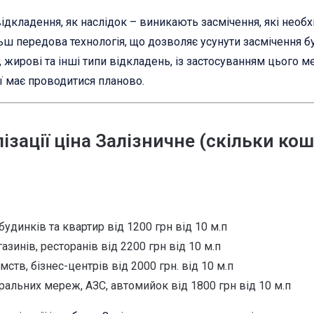
 відкладення, як наслідок – виникають засмічення, які необ
ш передова технологія, що дозволяє усунути засмічення бу
 жирові та інші типи відкладень, із застосуванням цього 
ї має проводитися планово.
зації ціна Залізничне (скільки ко
будинків та квартир від 1200 грн від 10 м.п
зинів, ресторанів від 2200 грн від 10 м.п
мств, бізнес-центрів від 2000 грн. від 10 м.п
ральних мереж, АЗС, автомийок від 1800 грн від 10 м.п