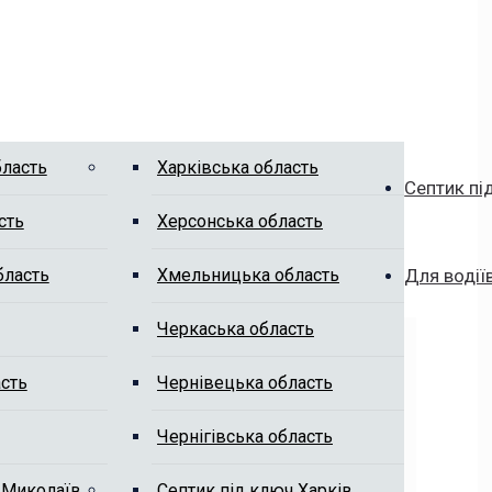
бласть
Харківська область
Септик пі
сть
Херсонська область
бласть
Хмельницька область
Для водії
Черкаська область
сть
Чернівецька область
Чернігівська область
 Миколаїв
Септик під ключ Харків