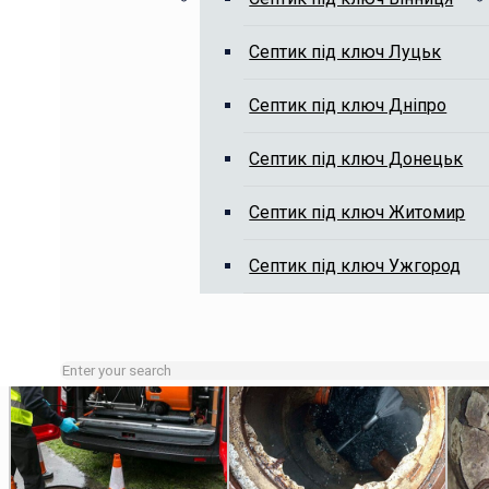
Септик під ключ Луцьк
Викачка вигрібних ям, чистка я
Септик під ключ Дніпро
Септик під ключ Донецьк
Септик під ключ Житомир
Септик під ключ Ужгород
Зайняті лінії або неробочий час залишайте заявку на сай