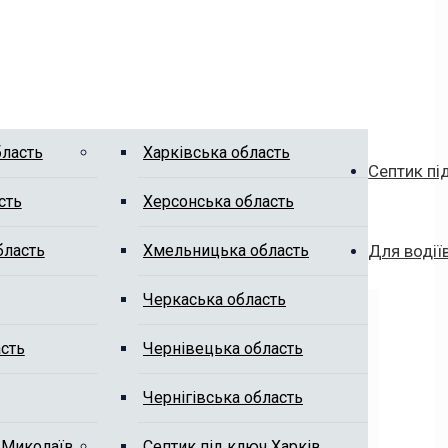
бласть
Харківська область
Септик пі
сть
Херсонська область
бласть
Хмельницька область
Для водії
Черкаська область
сть
Чернівецька область
Чернігівська область
 Миколаїв
Септик під ключ Харків