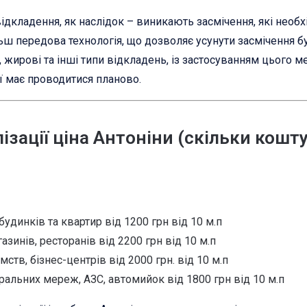
 відкладення, як наслідок – виникають засмічення, які необ
ш передова технологія, що дозволяє усунути засмічення бу
 жирові та інші типи відкладень, із застосуванням цього 
ї має проводитися планово.
зації ціна Антоніни (скільки кошт
будинків та квартир від 1200 грн від 10 м.п
зинів, ресторанів від 2200 грн від 10 м.п
мств, бізнес-центрів від 2000 грн. від 10 м.п
ральних мереж, АЗС, автомийок від 1800 грн від 10 м.п