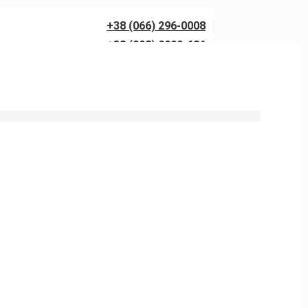
+38 (066) 296-0008
+38 (098) 0099-686
0 бар із гарантією якості. Виїзд