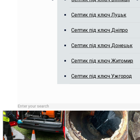
Септик під ключ Луцьк
Викачка вигрібних ям, чистка я
Септик під ключ Дніпро
Септик під ключ Донецьк
Септик під ключ Житомир
Септик під ключ Ужгород
Зайняті лінії або неробочий час залишайте заявку на сай