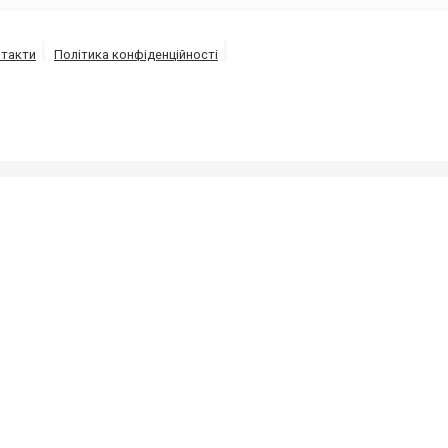
такти
Політика конфіденційності
ізації під високим тиском напором води від 150 до 30