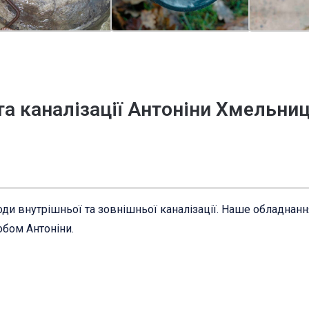
та каналізації Антоніни Хмельни
ди внутрішньої та зовнішньої каналізації. Наше обладнан
обом Антоніни.