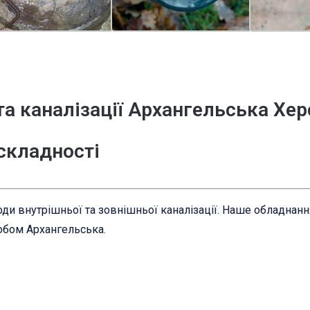
та каналізації Архангельська Хер
 складності
ди внутрішньої та зовнішньої каналізації. Наше обладнан
собом Архангельська.