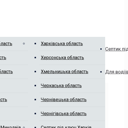
бласть
Харківська область
Септик пі
сть
Херсонська область
бласть
Хмельницька область
Для водії
Черкаська область
сть
Чернівецька область
Чернігівська область
 Миколаїв
Септик під ключ Харків