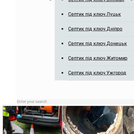
Септик під ключ Луцьк
Викачка вигрібних ям, чистка я
Септик під ключ Дніпро
Септик під ключ Донецьк
Септик під ключ Житомир
Септик під ключ Ужгород
Зайняті лінії або неробочий час залишайте заявку на сай