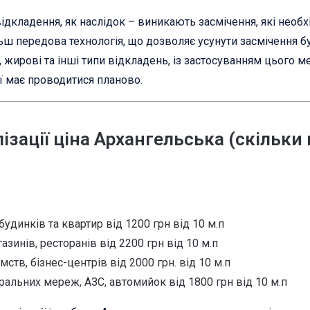
 відкладення, як наслідок – виникають засмічення, які необ
ш передова технологія, що дозволяє усунути засмічення бу
 жирові та інші типи відкладень, із застосуванням цього 
ї має проводитися планово.
зації ціна Архангельська (скільки
будинків та квартир від 1200 грн від 10 м.п
зинів, ресторанів від 2200 грн від 10 м.п
мств, бізнес-центрів від 2000 грн. від 10 м.п
ральних мереж, АЗС, автомийок від 1800 грн від 10 м.п