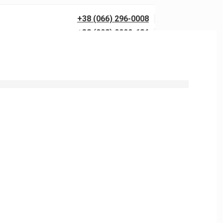
+38 (066) 296-0008
+38 (098) 0099-686
0 бар із гарантією якості. Виїзд