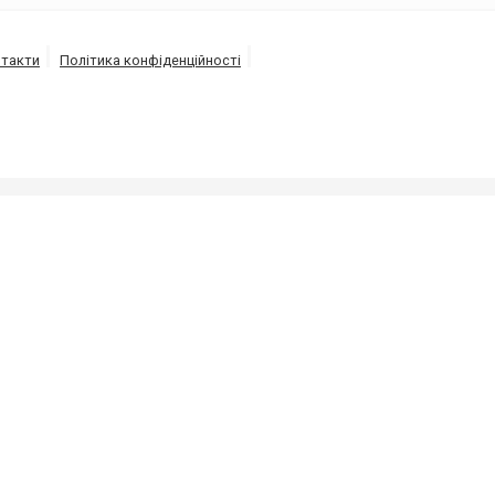
такти
Політика конфіденційності
ОБЛ.
ізації під високим тиском напором води від 150 до 30
а.