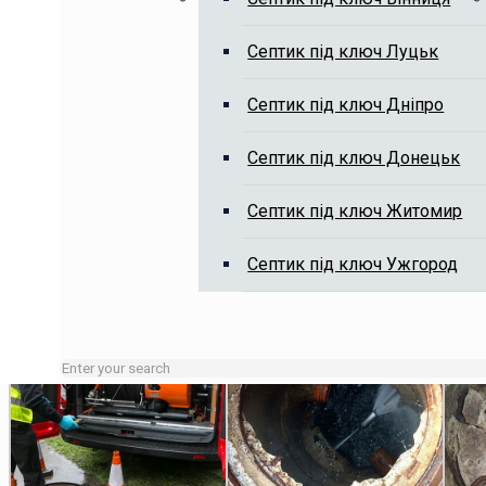
Септик під ключ Луцьк
Викачка вигрібних ям, чистка я
Септик під ключ Дніпро
Септик під ключ Донецьк
Септик під ключ Житомир
Септик під ключ Ужгород
Зайняті лінії або неробочий час залишайте заявку на сай