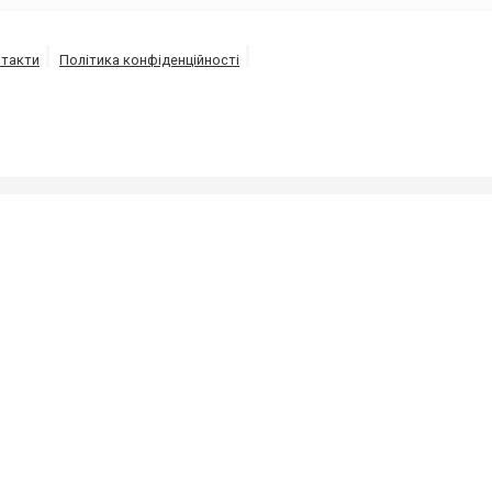
такти
Політика конфіденційності
ізації під високим тиском напором води від 150 до 30