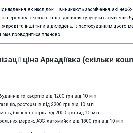
 відкладення, як наслідок – виникають засмічення, які необ
ш передова технологія, що дозволяє усунути засмічення бу
 жирові та інші типи відкладень, із застосуванням цього 
ї має проводитися планово.
зації ціна Аркадіївка (скільки кош
будинків та квартир від 1200 грн від 10 м.п
зинів, ресторанів від 2200 грн від 10 м.п
мств, бізнес-центрів від 2000 грн. від 10 м.п
ральних мереж, АЗС, автомийок від 1800 грн від 10 м.п