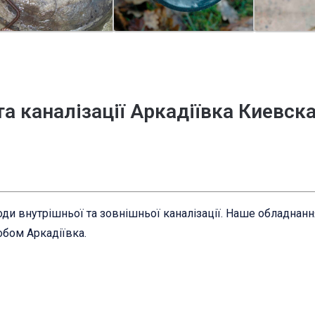
та каналізації Аркадіївка Киевск
ди внутрішньої та зовнішньої каналізації. Наше обладнан
обом Аркадіївка.