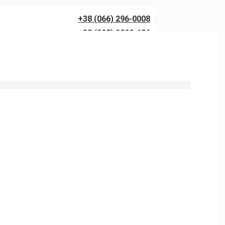
+38 (066) 296-0008
+38 (098) 0099-686
0 бар із гарантією якості. Виїзд