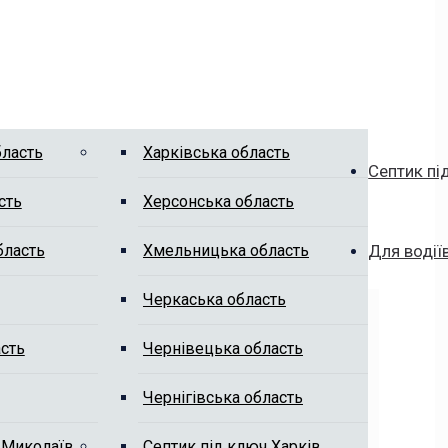
бласть
Харківська область
Септик пі
сть
Херсонська область
бласть
Хмельницька область
Для водії
Черкаська область
сть
Чернівецька область
Чернігівська область
 Миколаїв
Септик під ключ Харків