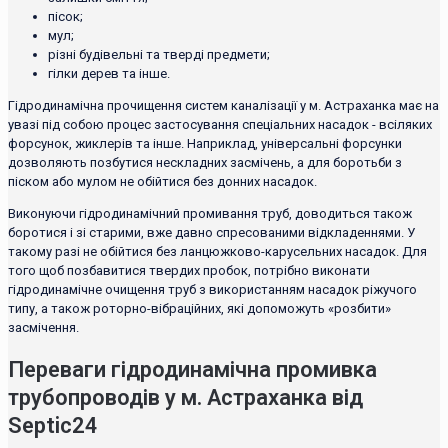
пісок;
мул;
різні будівельні та тверді предмети;
гілки дерев та інше.
Гідродинамічна прочищення систем каналізації у м. Астраханка має на
увазі під собою процес застосування спеціальних насадок - всіляких
форсунок, жиклерів та інше. Наприклад, універсальні форсунки
дозволяють позбутися нескладних засмічень, а для боротьби з
піском або мулом не обійтися без донних насадок.
Виконуючи гідродинамічний промивання труб, доводиться також
боротися і зі старими, вже давно спресованими відкладеннями. У
такому разі не обійтися без ланцюжково-карусельних насадок. Для
того щоб позбавитися твердих пробок, потрібно виконати
гідродинамічне очищення труб з використанням насадок ріжучого
типу, а також роторно-вібраційних, які допоможуть «розбити»
засмічення.
Переваги гідродинамічна промивка
трубопроводів у м. Астраханка від
Septic24