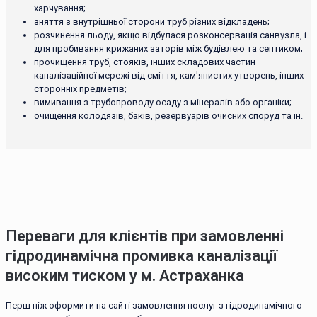
харчування;
зняття з внутрішньої сторони труб різних відкладень;
розчинення льоду, якщо відбулася розконсервація санвузла, і
для пробивання крижаних заторів між будівлею та септиком;
прочищення труб, стояків, інших складових частин
каналізаційної мережі від сміття, кам'янистих утворень, інших
сторонніх предметів;
вимивання з трубопроводу осаду з мінералів або органіки;
очищення колодязів, баків, резервуарів очисних споруд та ін.
Переваги для клієнтів при замовленні
гідродинамічна промивка каналізації
високим тиском у м. Астраханка
Перш ніж оформити на сайті замовлення послуг з гідродинамічного