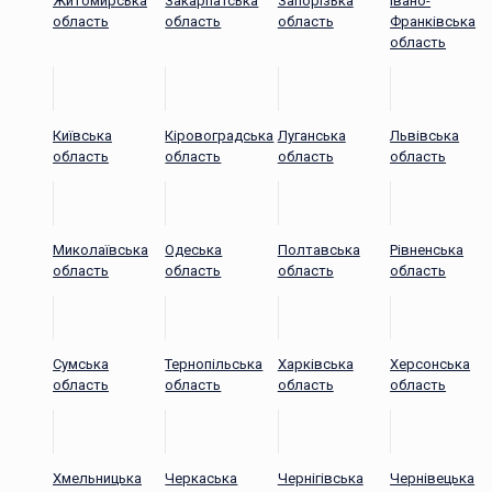
Житомирська
Закарпатська
Запорізька
Івано-
область
область
область
Франківська
область
Київська
Кіровоградська
Луганська
Львівська
область
область
область
область
Миколаївська
Одеська
Полтавська
Рівненська
область
область
область
область
Сумська
Тернопільська
Харківська
Херсонська
область
область
область
область
Хмельницька
Черкаська
Чернігівська
Чернівецька