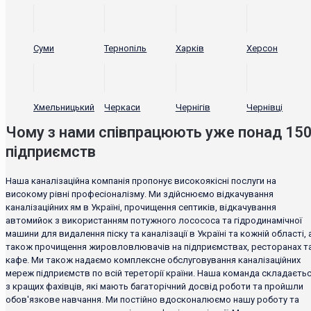
Суми
Тернопіль
Харків
Херсон
Хмельницький
Черкаси
Чернігів
Чернівці
Чому з нами співпрацюють уже понад 15
підприємств
Наша каналізаційна компанія пропонує високоякісні послуги на
високому рівні професіоналізму. Ми здійснюємо відкачування
каналізаційних ям в Україні, прочищення септиків, відкачування
автомийок з використанням потужного лосососа та гідродинамічної
машини для видалення піску та каналізації в Україні та кожній області, 
також прочищення жировловлювачів на підприємствах, ресторанах т
кафе. Ми також надаємо комплексне обслуговування каналізаційних
мереж підприємств по всій тереторії країни. Наша команда складаєть
з кращих фахівців, які мають багаторічний досвід роботи та пройшли
обов'язкове навчання. Ми постійно вдосконалюємо нашу роботу та