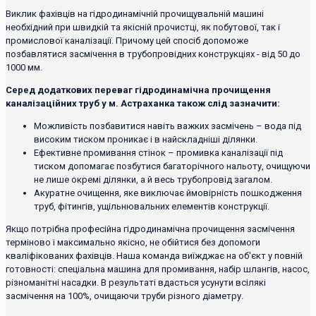
Виклик фахівців на гідродинамічній прочищувальній машині
необхідний при швидкій та якісній прочистці, як побутової, так і
промислової каналізації. Причому цей спосіб допоможе
позбавлятися засмічення в трубопровідних конструкціях - від 50 до
1000 мм.
Серед додаткових переваг гідродинамічна прочищення
каналізаційних труб у м. Астраханка також слід зазначити:
Можливість позбавитися навіть важких засмічень – вода під
високим тиском проникає і в найскладніші ділянки.
Ефективне промивання стінок – промивка каналізації під
тиском допомагає позбутися багаторічного нальоту, очищуючи
не лише окремі ділянки, а й весь трубопровід загалом.
Акуратне очищення, яке виключає ймовірність пошкодження
труб, фітингів, ущільнювальних елементів конструкції.
Якщо потрібна професійна гідродинамічна прочищення засмічення
терміново і максимально якісно, ​​не обійтися без допомоги
кваліфікованих фахівців. Наша команда виїжджає на об'єкт у повній
готовності: спеціальна машина для промивання, набір шлангів, насос,
різноманітні насадки. В результаті вдасться усунути всілякі
засмічення на 100%, очищаючи труби різного діаметру.