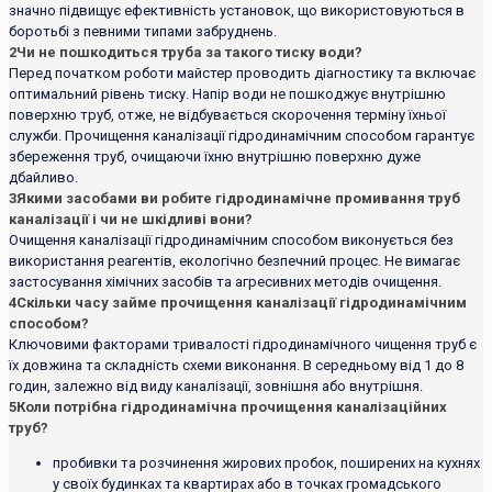
значно підвищує ефективність установок, що використовуються в
боротьбі з певними типами забруднень.
2
Чи не пошкодиться труба за такого тиску води?
Перед початком роботи майстер проводить діагностику та включає
оптимальний рівень тиску. Напір води не пошкоджує внутрішню
поверхню труб, отже, не відбувається скорочення терміну їхньої
служби. Прочищення каналізації гідродинамічним способом гарантує
збереження труб, очищаючи їхню внутрішню поверхню дуже
дбайливо.
3
Якими засобами ви робите гідродинамічне промивання труб
каналізації і чи не шкідливі вони?
Очищення каналізації гідродинамічним способом виконується без
використання реагентів, екологічно безпечний процес. Не вимагає
застосування хімічних засобів та агресивних методів очищення.
4
Скільки часу займе прочищення каналізації гідродинамічним
способом?
Ключовими факторами тривалості гідродинамічного чищення труб є
їх довжина та складність схеми виконання. В середньому від 1 до 8
годин, залежно від виду каналізації, зовнішня або внутрішня.
5
Коли потрібна гідродинамічна прочищення каналізаційних
труб?
пробивки та розчинення жирових пробок, поширених на кухнях
у своїх будинках та квартирах або в точках громадського