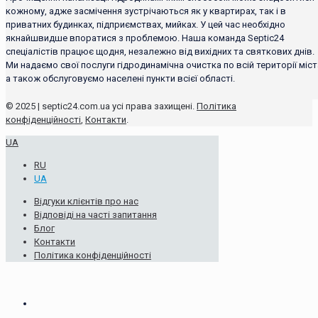
кожному, адже засмічення зустрічаються як у квартирах, так і в
приватних будинках, підприємствах, мийках. У цей час необхідно
якнайшвидше впоратися з проблемою. Наша команда Septic24
спеціалістів працює щодня, незалежно від вихідних та святкових днів.
Ми надаємо свої послуги гідродинамічна очистка по всій території міст
а також обслуговуємо населені пункти всієї області.
© 2025 | septic24.com.ua усі права захищені.
Політика
конфіденційності
,
Контакти
.
UA
RU
UA
Відгуки клієнтів про нас
Відповіді на часті запитання
Блог
Контакти
Політика конфіденційності