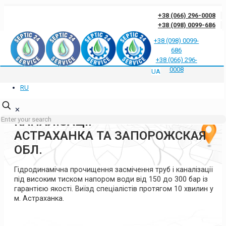
+38 (066) 296-0008
+38 (098) 0099-686
+38 (098) 0099-
686
Відгуки клієнтів про нас
Відповіді на часті запитання
Блог
Контакти
+38 (066) 296-
Політика конфіденційності
0008
UA
RU
ГІДРОДИНАМІЧНА
ПРОЧИСТКА ТРУБ ТА
✕
КАНАЛІЗАЦІЇ
АСТРАХАНКА ТА ЗАПОРОЖСКАЯ
ОБЛ.
Гідродинамічна прочищення засмічення труб і каналізації
під високим тиском напором води від 150 до 300 бар із
гарантією якості. Виїзд спеціалістів протягом 10 хвилин у
м. Астраханка.