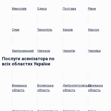
Миколаїв
Одеса
Полтава
Рівне
Суми
Тернопіль
Харків
Херсон
Хмельницький
Черкаси
Чернігів
Чернівці
Послуги асенізатора по
всіх областях України
Вінницька
Волинська
Дніпропетровська
Донецька
область
область
область
область