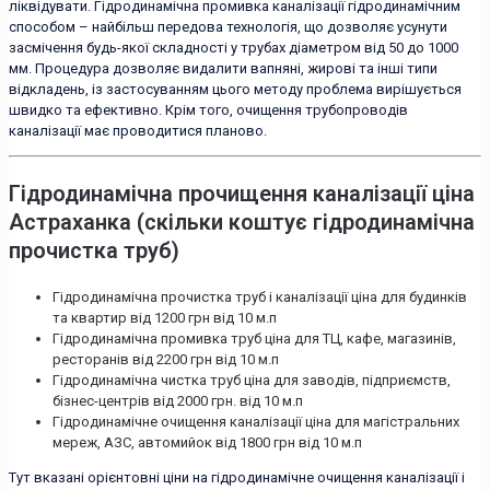
ліквідувати. Гідродинамічна промивка каналізації гідродинамічним
способом – найбільш передова технологія, що дозволяє усунути
засмічення будь-якої складності у трубах діаметром від 50 до 1000
мм. Процедура дозволяє видалити вапняні, жирові та інші типи
відкладень, із застосуванням цього методу проблема вирішується
швидко та ефективно. Крім того, очищення трубопроводів
каналізації має проводитися планово.
Гідродинамічна прочищення каналізації ціна
Астраханка (скільки коштує гідродинамічна
прочистка труб)
Гідродинамічна прочистка труб і каналізації ціна для будинків
та квартир від 1200 грн від 10 м.п
Гідродинамічна промивка труб ціна для ТЦ, кафе, магазинів,
ресторанів від 2200 грн від 10 м.п
Гідродинамічна чистка труб ціна для заводів, підприємств,
бізнес-центрів від 2000 грн. від 10 м.п
Гідродинамічне очищення каналізації ціна для магістральних
мереж, АЗС, автомийок від 1800 грн від 10 м.п
Тут вказані орієнтовні ціни на гідродинамічне очищення каналізації і