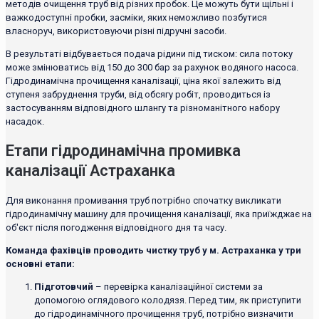
методів очищення труб від різних пробок. Це можуть бути щільні і
важкодоступні пробки, засміки, яких неможливо позбутися
власноруч, використовуючи різні підручні засоби.
В результаті відбувається подача рідини під тиском: сила потоку
може змінюватись від 150 до 300 бар за рахунок водяного насоса.
Гідродинамічна прочищення каналізації, ціна якої залежить від
ступеня забруднення труби, від обсягу робіт, проводиться із
застосуванням відповідного шлангу та різноманітного набору
насадок.
Етапи гідродинамічна промивка
каналізації Астраханка
Для виконання промивання труб потрібно спочатку викликати
гідродинамічну машину для прочищення каналізації, яка приїжджає на
об'єкт після погодження відповідного дня та часу.
Команда фахівців проводить чистку труб у м. Астраханка у три
основні етапи:
Підготовчий
– перевірка каналізаційної системи за
допомогою оглядового колодязя. Перед тим, як приступити
до гідродинамічного прочищення труб, потрібно визначити