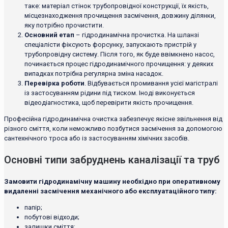
таке: матеріал стінок трубопровідної конструкції, їх якість,
місцезнаходження прочищення засмічення, довжину ділянки,
яку потрібно прочистити.
Основний етап
– гідродинамічна прочистка. На шланзі
спеціалісти фіксують форсунку, запускають пристрій у
трубопровідну систему. Після того, як буде ввімкнено насос,
починається процес гідродинамічного прочищення: у деяких
випадках потрібна регулярна зміна насадок.
Перевірка роботи
. Відбувається промивання усієї магістралі
із застосуванням рідини під тиском. Іноді виконується
відеодіагностика, щоб перевірити якість прочищення.
Професійна гідродинамічна очистка забезпечує якісне звільнення від
різного сміття, коли неможливо позбутися засмічення за допомогою
сантехнічного троса або із застосуванням хімічних засобів.
Основні типи забруднень каналізації та труб
Замовити гідродинамічну машину необхідно при оперативному
видаленні засмічення механічного або експлуатаційного типу:
папір;
побутові відходи;
залишки сміття;