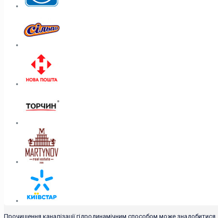
Прочищення каналізації гідродинамічним способом може знадобитися