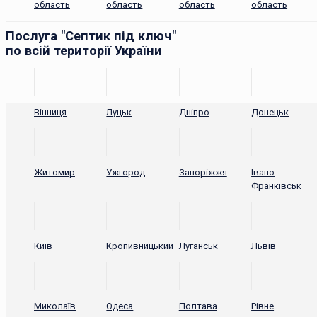
область
область
область
область
Послуга "Септик під ключ"
по всій території України
Вінниця
Луцьк
Дніпро
Донецьк
Житомир
Ужгород
Запоріжжя
Івано
Франківськ
Київ
Кропивницький
Луганськ
Львів
Миколаїв
Одеса
Полтава
Рівне