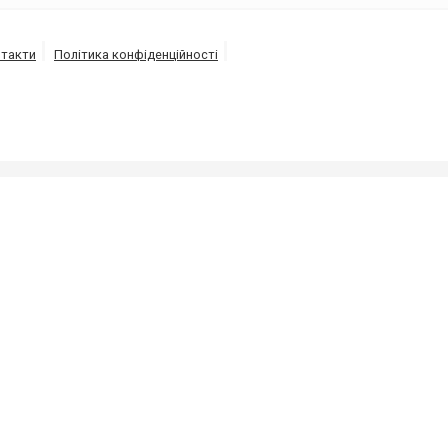
такти
Політика конфіденційності
ізації під високим тиском напором води від 150 до 30