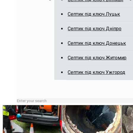
Септик під ключ Луцьк
Викачка вигрібних ям, чистка я
Септик під ключ Дніпро
Септик під ключ Донецьк
Септик під ключ Житомир
Септик під ключ Ужгород
Зайняті лінії або неробочий час залишайте заявку на сай