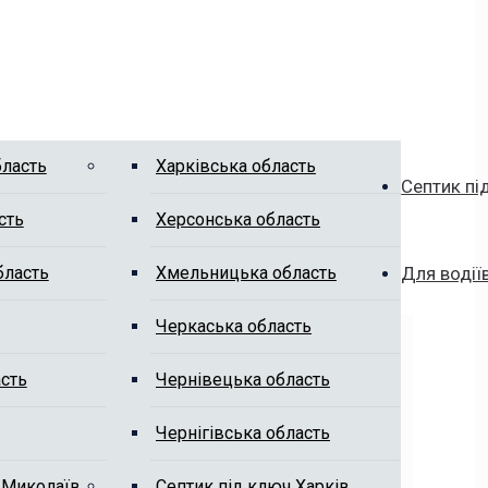
бласть
Харківська область
Септик пі
сть
Херсонська область
бласть
Хмельницька область
Для водії
Черкаська область
сть
Чернівецька область
Чернігівська область
 Миколаїв
Септик під ключ Харків