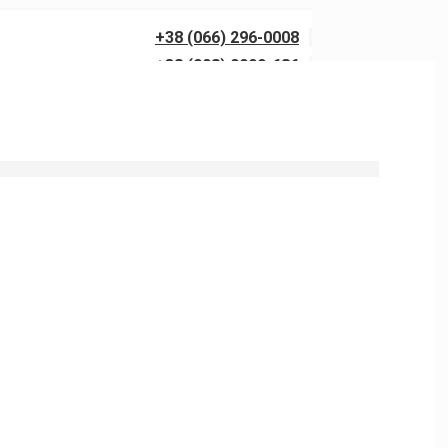
+38 (066) 296-0008
+38 (098) 0099-686
0 бар із гарантією якості. Виїзд