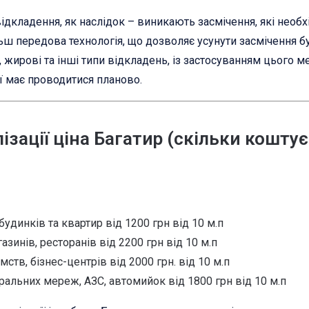
 відкладення, як наслідок – виникають засмічення, які необ
ш передова технологія, що дозволяє усунути засмічення бу
 жирові та інші типи відкладень, із застосуванням цього 
ї має проводитися планово.
зації ціна Багатир (скільки кошту
будинків та квартир від 1200 грн від 10 м.п
зинів, ресторанів від 2200 грн від 10 м.п
мств, бізнес-центрів від 2000 грн. від 10 м.п
ральних мереж, АЗС, автомийок від 1800 грн від 10 м.п