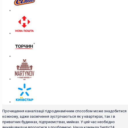
Прочищення каналізації гідродинамічним способом може знадобитися
кожному, адже засмічення зустрічаються як у квартирах, так і в
приватних будинках, підприємствах, мийках. У цей час необхідно
якнайшвидше впоратися з проблемою. Наша команда Septic24