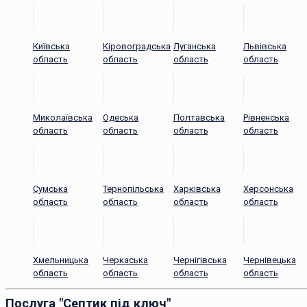
Київська
Кіровоградська
Луганська
Львівська
область
область
область
область
Миколаївська
Одеська
Полтавська
Рівненська
область
область
область
область
Сумська
Тернопільська
Харківська
Херсонська
область
область
область
область
Хмельницька
Черкаська
Чернігівська
Чернівецька
область
область
область
область
Послуга "Септик під ключ"