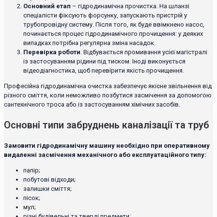
Основний етап
– гідродинамічна прочистка. На шланзі
спеціалісти фіксують форсунку, запускають пристрій у
трубопровідну систему. Після того, як буде ввімкнено насос,
починається процес гідродинамічного прочищення: у деяких
випадках потрібна регулярна зміна насадок.
Перевірка роботи
. Відбувається промивання усієї магістралі
із застосуванням рідини під тиском. Іноді виконується
відеодіагностика, щоб перевірити якість прочищення.
Професійна гідродинамічна очистка забезпечує якісне звільнення від
різного сміття, коли неможливо позбутися засмічення за допомогою
сантехнічного троса або із застосуванням хімічних засобів.
Основні типи забруднень каналізації та труб
Замовити гідродинамічну машину необхідно при оперативному
видаленні засмічення механічного або експлуатаційного типу:
папір;
побутові відходи;
залишки сміття;
пісок;
мул;
різні будівельні та тверді предмети;