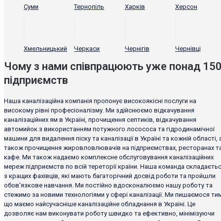
Суми
Тернопіль
Харків
Херсон
Хмельницький
Черкаси
Чернігів
Чернівці
Чому з нами співпрацюють уже понад 15
підприємств
Наша каналізаційна компанія пропонує високоякісні послуги на
високому рівні професіоналізму. Ми здійснюємо відкачування
каналізаційних ям в Україні, прочищення септиків, відкачування
автомийок з використанням потужного лосососа та гідродинамічної
машини для видалення піску та каналізації в Україні та кожній області, 
також прочищення жировловлювачів на підприємствах, ресторанах т
кафе. Ми також надаємо комплексне обслуговування каналізаційних
мереж підприємств по всій тереторії країни. Наша команда складаєть
з кращих фахівців, які мають багаторічний досвід роботи та пройшли
обов'язкове навчання. Ми постійно вдосконалюємо нашу роботу та
стежимо за новими технологіями у сфері каналізації. Ми пишаємося тим
що маємо найсучасніше каналізаційне обладнання в Україні. Це
дозволяє нам виконувати роботу швидко та ефективно, мінімізуючи