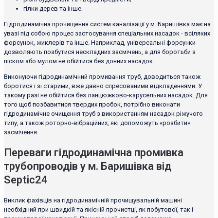
гілки дерев та інше.
Гідродинамічна прочищення систем каналізації у м. Баришівка має на
увазі під собою процес застосування спеціальних насадок - всіляких
форсунок, жиклерів та інше. Наприклад, універсальні форсунки
дозволяють позбутися нескладних засмічень, а для боротьби з
піском або мулом не обійтися без донних насадок.
Виконуючи гідродинамічний промивання труб, доводиться також
боротися і зі старими, вже давно спресованими відкладеннями. У
такому разі не обійтися без ланцюжково-карусельних насадок. Для
того щоб позбавитися твердих пробок, потрібно виконати
гідродинамічне очищення труб з використанням насадок ріжучого
типу, а також роторно-вібраційних, які допоможуть «розбити»
засмічення.
Переваги гідродинамічна промивка
трубопроводів у м. Баришівка від
Septic24
Виклик фахівців на гідродинамічній прочищувальній машині
необхідний при швидкій та якісній прочистці, як побутової, так і