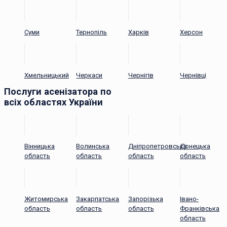
Суми
Тернопіль
Харків
Херсон
Хмельницький
Черкаси
Чернігів
Чернівці
Послуги асенізатора по
всіх областях України
Вінницька
Волинська
Дніпропетровська
Донецька
область
область
область
область
Житомирська
Закарпатська
Запорізька
Івано-
область
область
область
Франківська
область