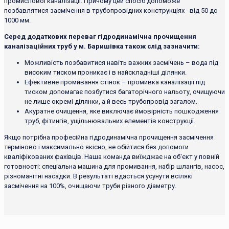
промислової каналізації. Причому цей спосіб допоможе
позбавлятися засмічення в трубопровідних конструкціях - від 50 до
1000 мм.
Серед додаткових переваг гідродинамічна прочищення
каналізаційних труб у м. Баришівка також слід зазначити:
Можливість позбавитися навіть важких засмічень – вода під
високим тиском проникає і в найскладніші ділянки.
Ефективне промивання стінок – промивка каналізації під
тиском допомагає позбутися багаторічного нальоту, очищуючи
не лише окремі ділянки, а й весь трубопровід загалом.
Акуратне очищення, яке виключає ймовірність пошкодження
труб, фітингів, ущільнювальних елементів конструкції.
Якщо потрібна професійна гідродинамічна прочищення засмічення
терміново і максимально якісно, ​​не обійтися без допомоги
кваліфікованих фахівців. Наша команда виїжджає на об'єкт у повній
готовності: спеціальна машина для промивання, набір шлангів, насос,
різноманітні насадки. В результаті вдасться усунути всілякі
засмічення на 100%, очищаючи труби різного діаметру.