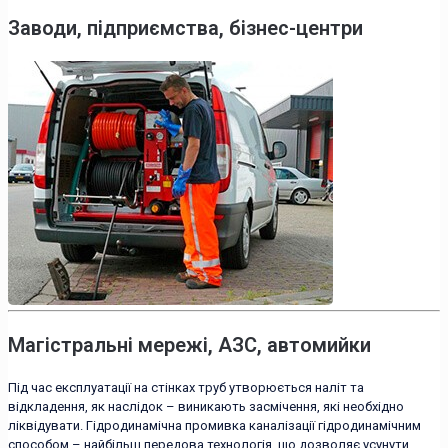
Заводи, підприємства, бізнес-центри
Магістральні мережі, АЗС, автомийки
Під час експлуатації на стінках труб утворюється наліт та
відкладення, як наслідок – виникають засмічення, які необхідно
ліквідувати. Гідродинамічна промивка каналізації гідродинамічним
способом – найбільш передова технологія, що дозволяє усунути