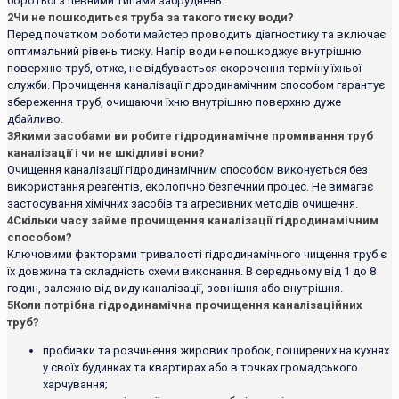
боротьбі з певними типами забруднень.
2
Чи не пошкодиться труба за такого тиску води?
Перед початком роботи майстер проводить діагностику та включає
оптимальний рівень тиску. Напір води не пошкоджує внутрішню
поверхню труб, отже, не відбувається скорочення терміну їхньої
служби. Прочищення каналізації гідродинамічним способом гарантує
збереження труб, очищаючи їхню внутрішню поверхню дуже
дбайливо.
3
Якими засобами ви робите гідродинамічне промивання труб
каналізації і чи не шкідливі вони?
Очищення каналізації гідродинамічним способом виконується без
використання реагентів, екологічно безпечний процес. Не вимагає
застосування хімічних засобів та агресивних методів очищення.
4
Скільки часу займе прочищення каналізації гідродинамічним
способом?
Ключовими факторами тривалості гідродинамічного чищення труб є
їх довжина та складність схеми виконання. В середньому від 1 до 8
годин, залежно від виду каналізації, зовнішня або внутрішня.
5
Коли потрібна гідродинамічна прочищення каналізаційних
труб?
пробивки та розчинення жирових пробок, поширених на кухнях
у своїх будинках та квартирах або в точках громадського
харчування;