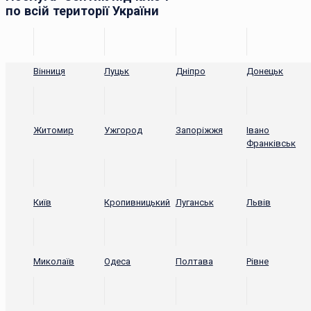
по всій території України
Вінниця
Луцьк
Дніпро
Донецьк
Житомир
Ужгород
Запоріжжя
Івано
Франківськ
Київ
Кропивницький
Луганськ
Львів
Миколаїв
Одеса
Полтава
Рівне