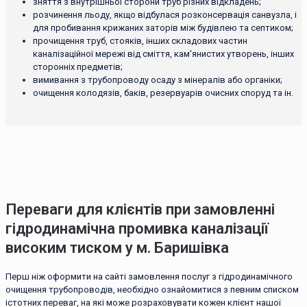
зняття з внутрішньої сторони труб різних відкладень;
розчинення льоду, якщо відбулася розконсервація санвузла, і
для пробивання крижаних заторів між будівлею та септиком;
прочищення труб, стояків, інших складових частин
каналізаційної мережі від сміття, кам'янистих утворень, інших
сторонніх предметів;
вимивання з трубопроводу осаду з мінералів або органіки;
очищення колодязів, баків, резервуарів очисних споруд та ін.
Переваги для клієнтів при замовленні
гідродинамічна промивка каналізації
високим тиском у м. Баришівка
Перш ніж оформити на сайті замовлення послуг з гідродинамічного
очищення трубопроводів, необхідно ознайомитися з певним списком
істотних переваг, на які може розраховувати кожен клієнт нашої