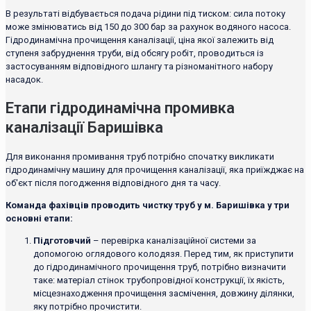
В результаті відбувається подача рідини під тиском: сила потоку
може змінюватись від 150 до 300 бар за рахунок водяного насоса.
Гідродинамічна прочищення каналізації, ціна якої залежить від
ступеня забруднення труби, від обсягу робіт, проводиться із
застосуванням відповідного шлангу та різноманітного набору
насадок.
Етапи гідродинамічна промивка
каналізації Баришівка
Для виконання промивання труб потрібно спочатку викликати
гідродинамічну машину для прочищення каналізації, яка приїжджає на
об'єкт після погодження відповідного дня та часу.
Команда фахівців проводить чистку труб у м. Баришівка у три
основні етапи:
Підготовчий
– перевірка каналізаційної системи за
допомогою оглядового колодязя. Перед тим, як приступити
до гідродинамічного прочищення труб, потрібно визначити
таке: матеріал стінок трубопровідної конструкції, їх якість,
місцезнаходження прочищення засмічення, довжину ділянки,
яку потрібно прочистити.