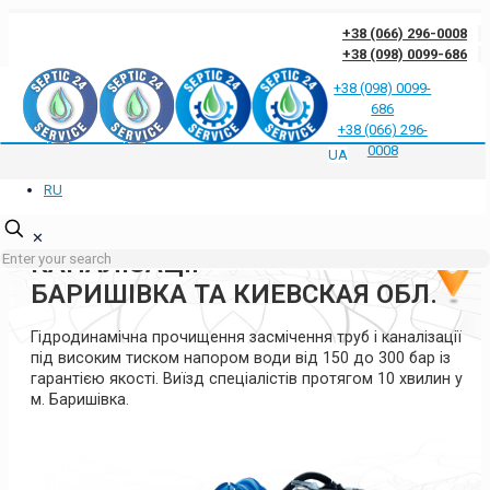
+38 (066) 296-0008
+38 (098) 0099-686
+38 (098) 0099-
686
Відгуки клієнтів про нас
Відповіді на часті запитання
Блог
Контакти
+38 (066) 296-
Політика конфіденційності
0008
UA
RU
ГІДРОДИНАМІЧНА
ПРОЧИСТКА ТРУБ ТА
✕
КАНАЛІЗАЦІЇ
БАРИШІВКА ТА КИЕВСКАЯ ОБЛ.
Гідродинамічна прочищення засмічення труб і каналізації
під високим тиском напором води від 150 до 300 бар із
гарантією якості. Виїзд спеціалістів протягом 10 хвилин у
м. Баришівка.