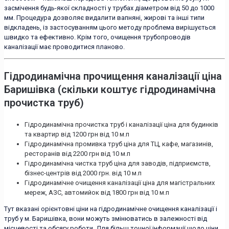
засмічення будь-якої складності у трубах діаметром від 50 до 1000
мм. Процедура дозволяє видалити вапняні, жирові та інші типи
відкладень, із застосуванням цього методу проблема вирішується
швидко та ефективно. Крім того, очищення трубопроводів
каналізації має проводитися планово.
Гідродинамічна прочищення каналізації ціна
Баришівка (скільки коштує гідродинамічна
прочистка труб)
Гідродинамічна прочистка труб і каналізації ціна для будинків
та квартир від 1200 грн від 10 м.п
Гідродинамічна промивка труб ціна для ТЦ, кафе, магазинів,
ресторанів від 2200 грн від 10 м.п
Гідродинамічна чистка труб ціна для заводів, підприємств,
бізнес-центрів від 2000 грн. від 10 м.п
Гідродинамічне очищення каналізації ціна для магістральних
мереж, АЗС, автомийок від 1800 грн від 10 м.п
Тут вказані орієнтовні ціни на гідродинамічне очищення каналізації і
труб у м. Баришівка, вони можуть змінюватись в залежності від
місцевості та обсягу роботи. Для більш точної інформації щодо ціни