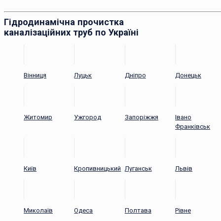
Гідродинамічна прочистка
каналізаційних труб по Україні
Вінниця
Луцьк
Дніпро
Донецьк
Житомир
Ужгород
Запоріжжя
Івано
Франківськ
Київ
Кропивницький
Луганськ
Львів
Миколаїв
Одеса
Полтава
Рівне