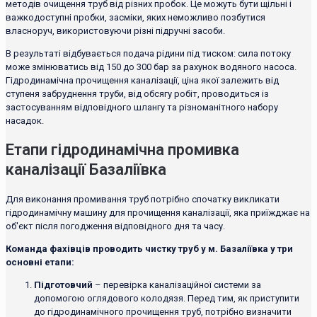
методів очищення труб від різних пробок. Це можуть бути щільні і
важкодоступні пробки, засміки, яких неможливо позбутися
власноруч, використовуючи різні підручні засоби.
В результаті відбувається подача рідини під тиском: сила потоку
може змінюватись від 150 до 300 бар за рахунок водяного насоса.
Гідродинамічна прочищення каналізації, ціна якої залежить від
ступеня забруднення труби, від обсягу робіт, проводиться із
застосуванням відповідного шлангу та різноманітного набору
насадок.
Етапи гідродинамічна промивка
каналізації Базаліївка
Для виконання промивання труб потрібно спочатку викликати
гідродинамічну машину для прочищення каналізації, яка приїжджає на
об'єкт після погодження відповідного дня та часу.
Команда фахівців проводить чистку труб у м. Базаліївка у три
основні етапи:
Підготовчий
– перевірка каналізаційної системи за
допомогою оглядового колодязя. Перед тим, як приступити
до гідродинамічного прочищення труб, потрібно визначити