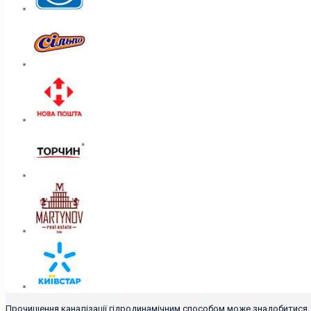
Прочищення каналізації гідродинамічним способом може знадобитися