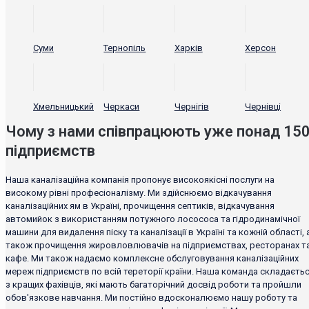
Суми
Тернопіль
Харків
Херсон
Хмельницький
Черкаси
Чернігів
Чернівці
Чому з нами співпрацюють уже понад 15
підприємств
Наша каналізаційна компанія пропонує високоякісні послуги на
високому рівні професіоналізму. Ми здійснюємо відкачування
каналізаційних ям в Україні, прочищення септиків, відкачування
автомийок з використанням потужного лосососа та гідродинамічної
машини для видалення піску та каналізації в Україні та кожній області, 
також прочищення жировловлювачів на підприємствах, ресторанах т
кафе. Ми також надаємо комплексне обслуговування каналізаційних
мереж підприємств по всій тереторії країни. Наша команда складаєть
з кращих фахівців, які мають багаторічний досвід роботи та пройшли
обов'язкове навчання. Ми постійно вдосконалюємо нашу роботу та