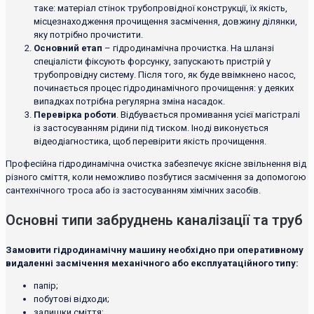
таке: матеріал стінок трубопровідної конструкції, їх якість,
місцезнаходження прочищення засмічення, довжину ділянки,
яку потрібно прочистити.
Основний етап
– гідродинамічна прочистка. На шланзі
спеціалісти фіксують форсунку, запускають пристрій у
трубопровідну систему. Після того, як буде ввімкнено насос,
починається процес гідродинамічного прочищення: у деяких
випадках потрібна регулярна зміна насадок.
Перевірка роботи
. Відбувається промивання усієї магістралі
із застосуванням рідини під тиском. Іноді виконується
відеодіагностика, щоб перевірити якість прочищення.
Професійна гідродинамічна очистка забезпечує якісне звільнення від
різного сміття, коли неможливо позбутися засмічення за допомогою
сантехнічного троса або із застосуванням хімічних засобів.
Основні типи забруднень каналізації та труб
Замовити гідродинамічну машину необхідно при оперативному
видаленні засмічення механічного або експлуатаційного типу:
папір;
побутові відходи;
залишки сміття;