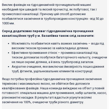
Виклик фахівців на гідродинамічній прочищувальній машині
необхідний при швидкій та якісній прочистці, як побутової, так і
промислової каналізації. Причому цей спосіб допоможе
позбавлятися засмічення в трубопровідних конструкціях - від 50 до
1000 мм.
Серед додаткових переваг гідродинамічна прочищення
каналізаційних труб у м. Базаліївка також слід зазначити:
Можливість позбавитися навіть важких засмічень – вода під
високим тиском проникає і в найскладніші ділянки.
Ефективне промивання стінок – промивка каналізації під
тиском допомагає позбутися багаторічного нальоту, очищуючи
не лише окремі ділянки, а й весь трубопровід загалом.
Акуратне очищення, яке виключає ймовірність пошкодження
труб, фітингів, ущільнювальних елементів конструкції.
Якщо потрібна професійна гідродинамічна прочищення засмічення
терміново і максимально якісно, ​​не обійтися без допомоги
кваліфікованих фахівців. Наша команда виїжджає на об'єкт у повній
готовності: спеціальна машина для промивання, набір шлангів, насос,
різноманітні насадки. В результаті вдасться усунути всілякі
засмічення на 100%, очищаючи труби різного діаметру.