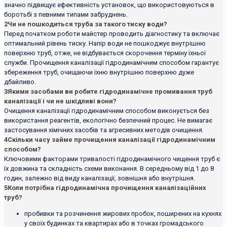
значно підвищує ефективність установок, що використовуються в
боротьбі з певними типами забруднень.
2
Чи не пошкодиться труба за такого тиску води?
Перед початком роботи майстер проводить діагностику та включає
оптимальний рівень тиску. Напір води не пошкоджує внутрішню
поверхню труб, отже, не відбувається скорочення терміну їхньої
служби. Прочищення каналізації гідродинамічним способом гарантує
збереження труб, очищаючи їхню внутрішню поверхню дуже
дбайливо.
3
Якими засобами ви робите гідродинамічне промивання труб
каналізації і чи не шкідливі вони?
Очищення каналізації гідродинамічним способом виконується без
використання реагентів, екологічно безпечний процес. Не вимагає
застосування хімічних засобів та агресивних методів очищення.
4
Скільки часу займе прочищення каналізації гідродинамічним
способом?
Ключовими факторами тривалості гідродинамічного чищення труб є
їх довжина та складність схеми виконання. В середньому від 1 до 8
годин, залежно від виду каналізації, зовнішня або внутрішня.
5
Коли потрібна гідродинамічна прочищення каналізаційних
труб?
пробивки та розчинення жирових пробок, поширених на кухнях
у своїх будинках та квартирах або в точках громадського