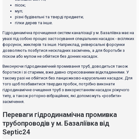
пісок;
мул;
різні будівельні та тверді предмети;
гілки дерев та інше.
Гідродинамічна прочищення систем каналізації у м. Базаліївка має на
увазі під собою процес застосування спеціальних насадок - всіляких
форсунок, жиклерів та інше. Наприклад, універсальні форсунки
дозволяють позбутися нескладних засмічень, а для боротьби з
піском або мулом не обійтися без донних насадок.
Виконуючи гідродинамічний промивання труб, доводиться також
боротися і зі старими, вже давно спресованими відкладеннями. У
такому разі не обійтися без ланцюжково-карусельних насадок. Для
того щоб позбавитися твердих пробок, потрібно виконати
гідродинамічне очищення труб з використанням насадок ріжучого
типу, а також роторно-вібраційних, які допоможуть «розбити»
засмічення.
Переваги гідродинамічна промивка
трубопроводів у м. Базаліївка від
Septic24