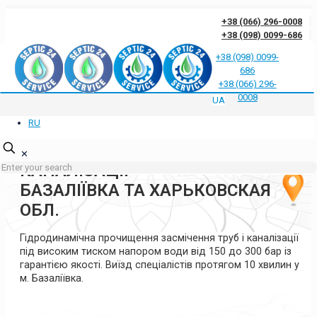
+38 (066) 296-0008
+38 (098) 0099-686
+38 (098) 0099-
686
Відгуки клієнтів про нас
Відповіді на часті запитання
Блог
Контакти
+38 (066) 296-
Політика конфіденційності
0008
UA
RU
ГІДРОДИНАМІЧНА
ПРОЧИСТКА ТРУБ ТА
✕
КАНАЛІЗАЦІЇ
БАЗАЛІЇВКА ТА ХАРЬКОВСКАЯ
ОБЛ.
Гідродинамічна прочищення засмічення труб і каналізації
під високим тиском напором води від 150 до 300 бар із
гарантією якості. Виїзд спеціалістів протягом 10 хвилин у
м. Базаліївка.