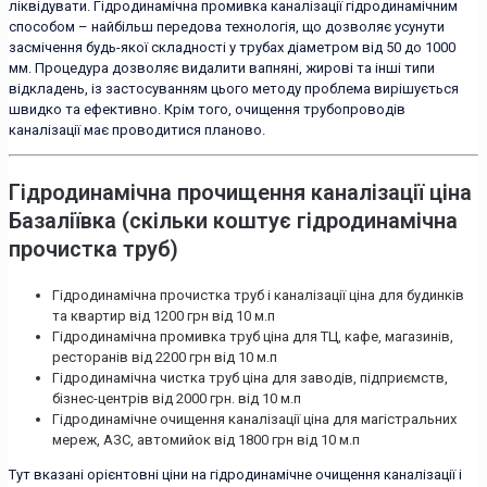
ліквідувати. Гідродинамічна промивка каналізації гідродинамічним
способом – найбільш передова технологія, що дозволяє усунути
засмічення будь-якої складності у трубах діаметром від 50 до 1000
мм. Процедура дозволяє видалити вапняні, жирові та інші типи
відкладень, із застосуванням цього методу проблема вирішується
швидко та ефективно. Крім того, очищення трубопроводів
каналізації має проводитися планово.
Гідродинамічна прочищення каналізації ціна
Базаліївка (скільки коштує гідродинамічна
прочистка труб)
Гідродинамічна прочистка труб і каналізації ціна для будинків
та квартир від 1200 грн від 10 м.п
Гідродинамічна промивка труб ціна для ТЦ, кафе, магазинів,
ресторанів від 2200 грн від 10 м.п
Гідродинамічна чистка труб ціна для заводів, підприємств,
бізнес-центрів від 2000 грн. від 10 м.п
Гідродинамічне очищення каналізації ціна для магістральних
мереж, АЗС, автомийок від 1800 грн від 10 м.п
Тут вказані орієнтовні ціни на гідродинамічне очищення каналізації і