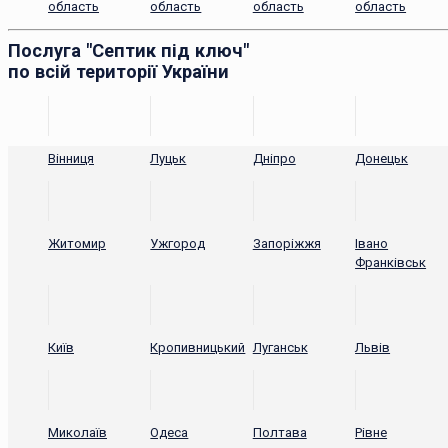
область
область
область
область
Послуга "Септик під ключ"
по всій території України
Вінниця
Луцьк
Дніпро
Донецьк
Житомир
Ужгород
Запоріжжя
Івано
Франківськ
Київ
Кропивницький
Луганськ
Львів
Миколаїв
Одеса
Полтава
Рівне