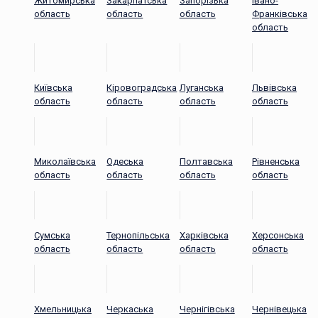
Житомирська
Закарпатська
Запорізька
Івано-
область
область
область
Франківська
область
Київська
Кіровоградська
Луганська
Львівська
область
область
область
область
Миколаївська
Одеська
Полтавська
Рівненська
область
область
область
область
Сумська
Тернопільська
Харківська
Херсонська
область
область
область
область
Хмельницька
Черкаська
Чернігівська
Чернівецька