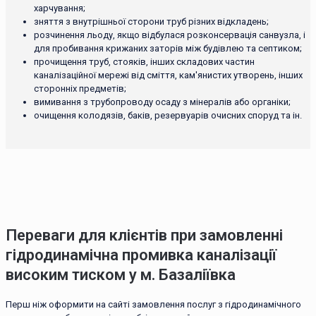
харчування;
зняття з внутрішньої сторони труб різних відкладень;
розчинення льоду, якщо відбулася розконсервація санвузла, і
для пробивання крижаних заторів між будівлею та септиком;
прочищення труб, стояків, інших складових частин
каналізаційної мережі від сміття, кам'янистих утворень, інших
сторонніх предметів;
вимивання з трубопроводу осаду з мінералів або органіки;
очищення колодязів, баків, резервуарів очисних споруд та ін.
Переваги для клієнтів при замовленні
гідродинамічна промивка каналізації
високим тиском у м. Базаліївка
Перш ніж оформити на сайті замовлення послуг з гідродинамічного