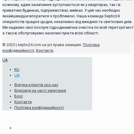
кожному, адже засмічення зустрічаються як у квартирах, так і в
приватних будинках, підприємствах, мийках. У цей час необхідно
якнайшвидше впоратися з проблемою. Наша команда Septic24
спеціалістів працює щодня, незалежно від вихідних та святкових днів.
Ми надаємо свої послуги гідродинамічна очистка по всій території міст
а також обслуговуємо населені пункти всієї області.
© 2025 | septic24.com.ua усі права захищені.
Політика
конфіденційності
,
Контакти
.
UA
RU
UA
Відгуки клієнтів про нас
Відповіді на часті запитання
Блог
Контакти
Політика конфіденційності