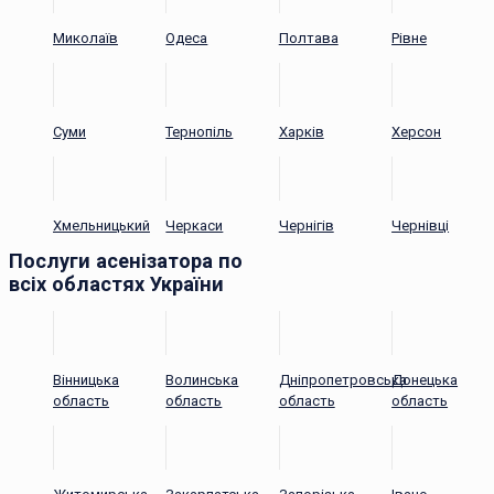
Миколаїв
Одеса
Полтава
Рівне
Суми
Тернопіль
Харків
Херсон
Хмельницький
Черкаси
Чернігів
Чернівці
Послуги асенізатора по
всіх областях України
Вінницька
Волинська
Дніпропетровська
Донецька
область
область
область
область