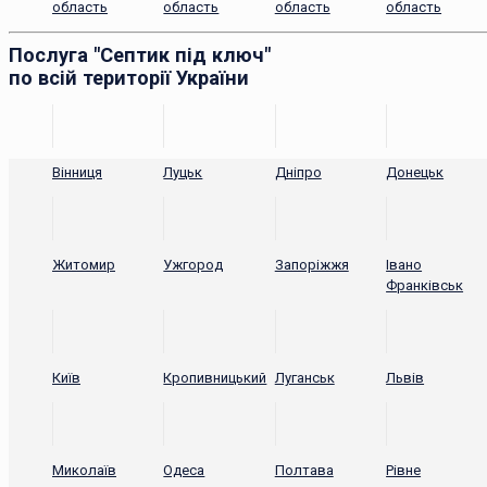
область
область
область
область
Послуга "Септик під ключ"
по всій території України
Вінниця
Луцьк
Дніпро
Донецьк
Житомир
Ужгород
Запоріжжя
Івано
Франківськ
Київ
Кропивницький
Луганськ
Львів
Миколаїв
Одеса
Полтава
Рівне