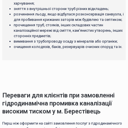
харчування;
зняття з внутрішньої сторони труб різних відкладень;
розчинення льоду, якщо відбулася розконсервація санвузла, і
для пробивання крижаних заторів між будівлею та септиком;
прочищення труб, стояків, інших складових частин
каналізаційної мережі від сміття, кам'янистих утворень, інших
сторонніх предметів;
вимивання з трубопроводу осаду з мінералів або органіки;
очищення колодязів, баків, резервуарів очисних споруд та ін.
Переваги для клієнтів при замовленні
гідродинамічна промивка каналізації
високим тиском у м. Берестівець
Перш ніж оформити на сайті замовлення послуг з гідродинамічного