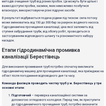
методів очищення труб від різних пробок. Це можуть бути щільні і
важкодоступні пробки, засміки, яких неможливо позбутися
власноруч, використовуючи різні підручні засоби.
В результаті відбувається подача рідини під тиском: сила потоку
може змінюватись від 150 до 300 бар за рахунок водяного насоса.
Гідродинамічна прочищення каналізації, ціна якої залежить від
ступеня забруднення труби, від обсягу робіт, проводиться із
застосуванням відповідного шлангу та різноманітного набору
насадок.
Етапи гідродинамічна промивка
каналізації Берестівець
Для виконання промивання труб потрібно спочатку викликати
гідродинамічну машину для прочищення каналізації, яка приїжджає на
об'єкт після погодження відповідного дня та часу.
Команда фахівців проводить чистку труб у м. Берестівець у три
основні етапи:
Підготовчий
– перевірка каналізаційної системи за
допомогою оглядового колодязя. Перед тим, як приступити
до гідродинамічного прочищення труб, потрібно визначити