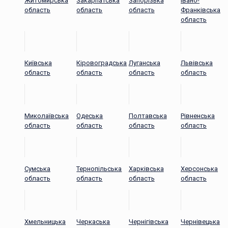
Житомирська
Закарпатська
Запорізька
Івано-
область
область
область
Франківська
область
Київська
Кіровоградська
Луганська
Львівська
область
область
область
область
Миколаївська
Одеська
Полтавська
Рівненська
область
область
область
область
Сумська
Тернопільська
Харківська
Херсонська
область
область
область
область
Хмельницька
Черкаська
Чернігівська
Чернівецька