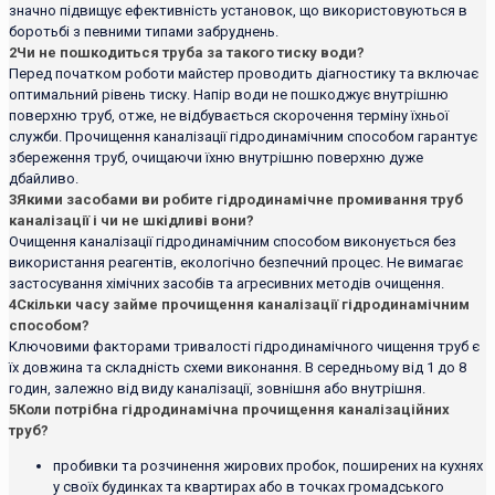
значно підвищує ефективність установок, що використовуються в
боротьбі з певними типами забруднень.
2
Чи не пошкодиться труба за такого тиску води?
Перед початком роботи майстер проводить діагностику та включає
оптимальний рівень тиску. Напір води не пошкоджує внутрішню
поверхню труб, отже, не відбувається скорочення терміну їхньої
служби. Прочищення каналізації гідродинамічним способом гарантує
збереження труб, очищаючи їхню внутрішню поверхню дуже
дбайливо.
3
Якими засобами ви робите гідродинамічне промивання труб
каналізації і чи не шкідливі вони?
Очищення каналізації гідродинамічним способом виконується без
використання реагентів, екологічно безпечний процес. Не вимагає
застосування хімічних засобів та агресивних методів очищення.
4
Скільки часу займе прочищення каналізації гідродинамічним
способом?
Ключовими факторами тривалості гідродинамічного чищення труб є
їх довжина та складність схеми виконання. В середньому від 1 до 8
годин, залежно від виду каналізації, зовнішня або внутрішня.
5
Коли потрібна гідродинамічна прочищення каналізаційних
труб?
пробивки та розчинення жирових пробок, поширених на кухнях
у своїх будинках та квартирах або в точках громадського