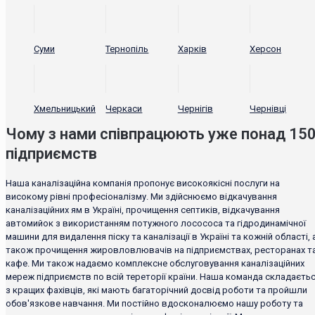
Суми
Тернопіль
Харків
Херсон
Хмельницький
Черкаси
Чернігів
Чернівці
Чому з нами співпрацюють уже понад 15
підприємств
Наша каналізаційна компанія пропонує високоякісні послуги на
високому рівні професіоналізму. Ми здійснюємо відкачування
каналізаційних ям в Україні, прочищення септиків, відкачування
автомийок з використанням потужного лосососа та гідродинамічної
машини для видалення піску та каналізації в Україні та кожній області, 
також прочищення жировловлювачів на підприємствах, ресторанах т
кафе. Ми також надаємо комплексне обслуговування каналізаційних
мереж підприємств по всій тереторії країни. Наша команда складаєть
з кращих фахівців, які мають багаторічний досвід роботи та пройшли
обов'язкове навчання. Ми постійно вдосконалюємо нашу роботу та