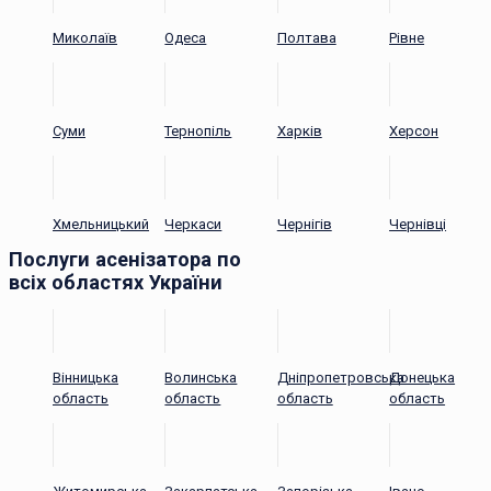
Миколаїв
Одеса
Полтава
Рівне
Суми
Тернопіль
Харків
Херсон
Хмельницький
Черкаси
Чернігів
Чернівці
Послуги асенізатора по
всіх областях України
Вінницька
Волинська
Дніпропетровська
Донецька
область
область
область
область