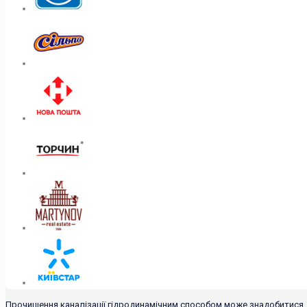
Прочищення каналізації гідродинамічним способом може знадобитися