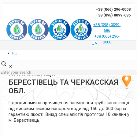
+38 (066) 296-0008
+38 (098) 0099-686
+38 (098) 0099-
686
Відгуки клієнтів про нас
Відповіді на часті запитання
Блог
Контакти
+38 (066) 296-
Політика конфіденційності
0008
UA
RU
ГІДРОДИНАМІЧНА
ПРОЧИСТКА ТРУБ ТА
✕
КАНАЛІЗАЦІЇ
БЕРЕСТІВЕЦЬ ТА ЧЕРКАССКАЯ
ОБЛ.
Гідродинамічна прочищення засмічення труб і каналізації
під високим тиском напором води від 150 до 300 бар із
гарантією якості. Виїзд спеціалістів протягом 10 хвилин у
м. Берестівець.