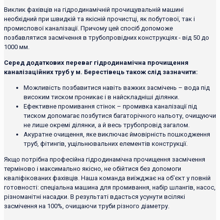
Виклик фахівців на гідродинамічній прочищувальній машині
необхідний при швидкій та якісній прочистці, як побутової, так і
промислової каналізації. Причому цей спосіб допоможе
позбавлятися засмічення в трубопровідних конструкціях - від 50 до
1000 мм.
Серед додаткових переваг гідродинамічна прочищення
каналізаційних труб у м. Берестівець також слід зазначити:
Можливість позбавитися навіть важких засмічень – вода під
високим тиском проникає і в найскладніші ділянки.
Ефективне промивання стінок – промивка каналізації під
тиском допомагає позбутися багаторічного нальоту, очищуючи
не лише окремі ділянки, а й весь трубопровід загалом.
Акуратне очищення, яке виключає ймовірність пошкодження
труб, фітингів, ущільнювальних елементів конструкції.
Якщо потрібна професійна гідродинамічна прочищення засмічення
терміново і максимально якісно, ​​не обійтися без допомоги
кваліфікованих фахівців. Наша команда виїжджає на об'єкт у повній
готовності: спеціальна машина для промивання, набір шлангів, насос,
різноманітні насадки. В результаті вдасться усунути всілякі
засмічення на 100%, очищаючи труби різного діаметру.