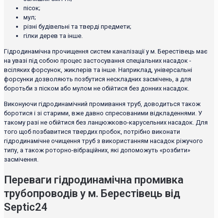
пісок;
мул;
різні будівельні та тверді предмети;
гілки дерев та інше.
Гідродинамічна прочищення систем каналізації у м. Берестівець має
на увазі під собою процес застосування спеціальних насадок -
всіляких форсунок, жиклерів та інше. Наприклад, універсальні
форсунки дозволяють позбутися нескладних засмічень, а для
боротьби з піском або мулом не обійтися без донних насадок.
Виконуючи гідродинамічний промивання труб, доводиться також
боротися і зі старими, вже давно спресованими відкладеннями. У
такому разі не обійтися без ланцюжково-карусельних насадок. Для
того щоб позбавитися твердих пробок, потрібно виконати
гідродинамічне очищення труб з використанням насадок ріжучого
типу, а також роторно-вібраційних, які допоможуть «розбити»
засмічення.
Переваги гідродинамічна промивка
трубопроводів у м. Берестівець від
Septic24