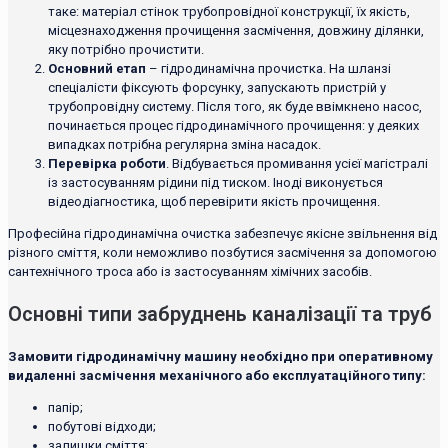
таке: матеріал стінок трубопровідної конструкції, їх якість,
місцезнаходження прочищення засмічення, довжину ділянки,
яку потрібно прочистити.
Основний етап
– гідродинамічна прочистка. На шланзі
спеціалісти фіксують форсунку, запускають пристрій у
трубопровідну систему. Після того, як буде ввімкнено насос,
починається процес гідродинамічного прочищення: у деяких
випадках потрібна регулярна зміна насадок.
Перевірка роботи
. Відбувається промивання усієї магістралі
із застосуванням рідини під тиском. Іноді виконується
відеодіагностика, щоб перевірити якість прочищення.
Професійна гідродинамічна очистка забезпечує якісне звільнення від
різного сміття, коли неможливо позбутися засмічення за допомогою
сантехнічного троса або із застосуванням хімічних засобів.
Основні типи забруднень каналізації та труб
Замовити гідродинамічну машину необхідно при оперативному
видаленні засмічення механічного або експлуатаційного типу:
папір;
побутові відходи;
залишки сміття;