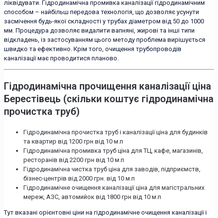
ліквідувати. Гідродинамічна промивка каналізації гідродинамічним
способом – найбільш передова технологія, що дозволяє усунути
засмічення будь-якої складності у трубах діаметром від 50 до 1000
мм. Процедура дозволяє видалити вапняні, жирові та інші типи
відкладень, із застосуванням цього методу проблема вирішується
швидко та ефективно. Крім того, очищення трубопроводів
каналізації має проводитися планово.
Гідродинамічна прочищення каналізації ціна
Берестівець (скільки коштує гідродинамічна
прочистка труб)
Гідродинамічна прочистка труб і каналізації ціна для будинків
та квартир від 1200 грн від 10 м.п
Гідродинамічна промивка труб ціна для ТЦ, кафе, магазинів,
ресторанів від 2200 грн від 10 м.п
Гідродинамічна чистка труб ціна для заводів, підприємств,
бізнес-центрів від 2000 грн. від 10 м.п
Гідродинамічне очищення каналізації ціна для магістральних
мереж, АЗС, автомийок від 1800 грн від 10 м.п
Тут вказані орієнтовні ціни на гідродинамічне очищення каналізації і