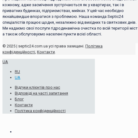
кожному, адже засмічення зустрічаються як у квартирах, так і в
приватних будинках, підприємствах, мийках. У цей час необхідно
якнайшвидше впоратися з проблемою. Наша команда Septic24
спеціалістів працює щодня, незалежно від вихідних та святкових днів.
Ми надаємо свої послуги гідродинамічна очистка по всій території міст
а також обслуговуємо населені пункти всієї області.
© 2025 | septic24.com.ua усі права захищені.
Політика
конфіденційності
,
Контакти
.
UA
RU
UA
Відгуки клієнтів про нас
Відповіді на часті запитання
Блог
Контакти
Політика конфіденційності