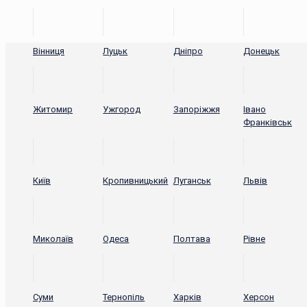
Вінниця
Луцьк
Дніпро
Донецьк
Житомир
Ужгород
Запоріжжя
Івано
Франківськ
Київ
Кропивницький
Луганськ
Львів
Миколаїв
Одеса
Полтава
Рівне
Суми
Тернопіль
Харків
Херсон