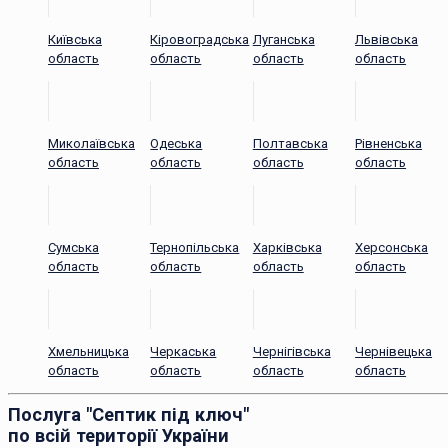
Київська
Кіровоградська
Луганська
Львівська
область
область
область
область
Миколаївська
Одеська
Полтавська
Рівненська
область
область
область
область
Сумська
Тернопільська
Харківська
Херсонська
область
область
область
область
Хмельницька
Черкаська
Чернігівська
Чернівецька
область
область
область
область
Послуга "Септик під ключ"
по всій території України