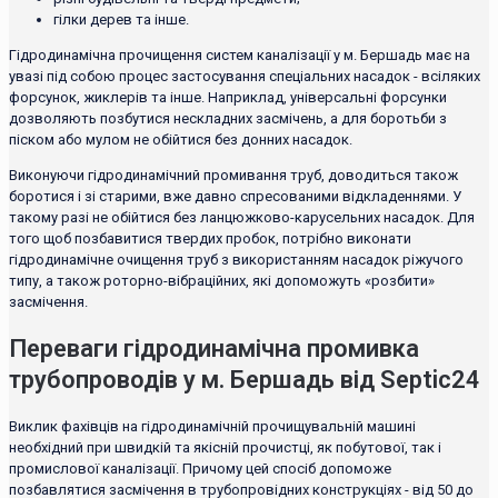
гілки дерев та інше.
Гідродинамічна прочищення систем каналізації у м. Бершадь має на
увазі під собою процес застосування спеціальних насадок - всіляких
форсунок, жиклерів та інше. Наприклад, універсальні форсунки
дозволяють позбутися нескладних засмічень, а для боротьби з
піском або мулом не обійтися без донних насадок.
Виконуючи гідродинамічний промивання труб, доводиться також
боротися і зі старими, вже давно спресованими відкладеннями. У
такому разі не обійтися без ланцюжково-карусельних насадок. Для
того щоб позбавитися твердих пробок, потрібно виконати
гідродинамічне очищення труб з використанням насадок ріжучого
типу, а також роторно-вібраційних, які допоможуть «розбити»
засмічення.
Переваги гідродинамічна промивка
трубопроводів у м. Бершадь від Septic24
Виклик фахівців на гідродинамічній прочищувальній машині
необхідний при швидкій та якісній прочистці, як побутової, так і
промислової каналізації. Причому цей спосіб допоможе
позбавлятися засмічення в трубопровідних конструкціях - від 50 до