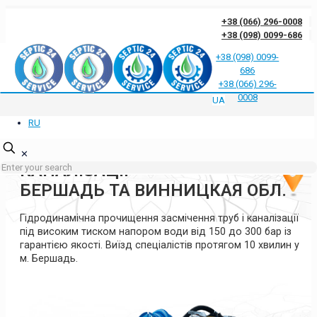
+38 (066) 296-0008
+38 (098) 0099-686
+38 (098) 0099-
686
Відгуки клієнтів про нас
Відповіді на часті запитання
Блог
Контакти
+38 (066) 296-
Політика конфіденційності
0008
UA
RU
ГІДРОДИНАМІЧНА
ПРОЧИСТКА ТРУБ ТА
✕
КАНАЛІЗАЦІЇ
БЕРШАДЬ ТА ВИННИЦКАЯ ОБЛ.
Гідродинамічна прочищення засмічення труб і каналізації
під високим тиском напором води від 150 до 300 бар із
гарантією якості. Виїзд спеціалістів протягом 10 хвилин у
м. Бершадь.