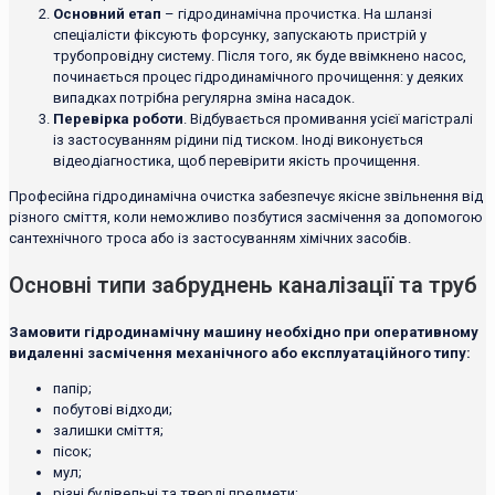
Основний етап
– гідродинамічна прочистка. На шланзі
спеціалісти фіксують форсунку, запускають пристрій у
трубопровідну систему. Після того, як буде ввімкнено насос,
починається процес гідродинамічного прочищення: у деяких
випадках потрібна регулярна зміна насадок.
Перевірка роботи
. Відбувається промивання усієї магістралі
із застосуванням рідини під тиском. Іноді виконується
відеодіагностика, щоб перевірити якість прочищення.
Професійна гідродинамічна очистка забезпечує якісне звільнення від
різного сміття, коли неможливо позбутися засмічення за допомогою
сантехнічного троса або із застосуванням хімічних засобів.
Основні типи забруднень каналізації та труб
Замовити гідродинамічну машину необхідно при оперативному
видаленні засмічення механічного або експлуатаційного типу:
папір;
побутові відходи;
залишки сміття;
пісок;
мул;
різні будівельні та тверді предмети;