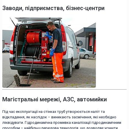
Заводи, підприємства, бізнес-центри
Магістральні мережі, АЗС, автомийки
Під час експлуатації на стінках труб утворюється наліт та
відкладення, як наслідок – виникають засмічення, які необхідно
ліквідувати. Гідродинамічна промивка каналізації гідродинамічним
способом – найбільш передова технологія, що дозволяє усунути