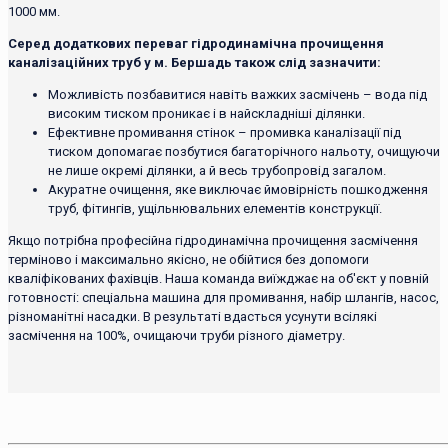
1000 мм.
Серед додаткових переваг гідродинамічна прочищення
каналізаційних труб у м. Бершадь також слід зазначити:
Можливість позбавитися навіть важких засмічень – вода під
високим тиском проникає і в найскладніші ділянки.
Ефективне промивання стінок – промивка каналізації під
тиском допомагає позбутися багаторічного нальоту, очищуючи
не лише окремі ділянки, а й весь трубопровід загалом.
Акуратне очищення, яке виключає ймовірність пошкодження
труб, фітингів, ущільнювальних елементів конструкції.
Якщо потрібна професійна гідродинамічна прочищення засмічення
терміново і максимально якісно, ​​не обійтися без допомоги
кваліфікованих фахівців. Наша команда виїжджає на об'єкт у повній
готовності: спеціальна машина для промивання, набір шлангів, насос,
різноманітні насадки. В результаті вдасться усунути всілякі
засмічення на 100%, очищаючи труби різного діаметру.