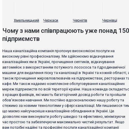
Хмельницький
Черкаси
Чернігів
Чернівці
Чому з нами співпрацюють уже понад 15
підприємств
Наша каналізаційна компанія пропонує високоякісні послуги на
високому рівні професіоналізму. Ми здійснюємо відкачування
каналізаційних ям в Україні, прочищення септиків, відкачування
автомийок з використанням потужного лосососа та гідродинамічної
машини для видалення піску та каналізації в Україні та кожній області, 
також прочищення жировловлювачів на підприємствах, ресторанах т
кафе. Ми також надаємо комплексне обслуговування каналізаційних
мереж підприємств по всій тереторії країни. Наша команда складаєть
з кращих фахівців, які мають багаторічний досвід роботи та пройшли
обов'язкове навчання. Ми постійно вдосконалюємо нашу роботу та
стежимо за новими технологіями у сфері каналізації. Ми пишаємося тим
що маємо найсучасніше каналізаційне обладнання в Україні. Це
дозволяє нам виконувати роботу швидко та ефективно, мінімізуючи
час простою та забезпечуючи максимально чистий результат. Якщо
вам потрібні надійні та професійні послуги каналізаційної компанії