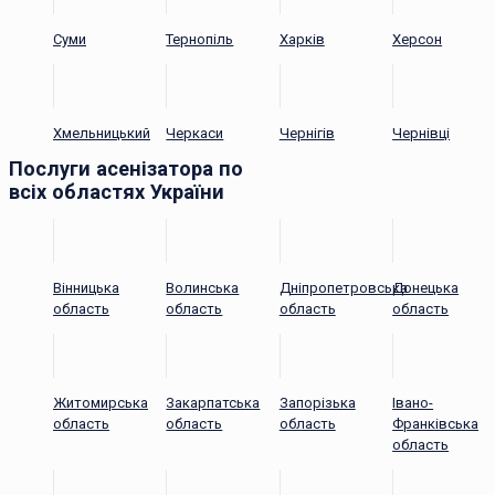
Суми
Тернопіль
Харків
Херсон
Хмельницький
Черкаси
Чернігів
Чернівці
Послуги асенізатора по
всіх областях України
Вінницька
Волинська
Дніпропетровська
Донецька
область
область
область
область
Житомирська
Закарпатська
Запорізька
Івано-
область
область
область
Франківська
область