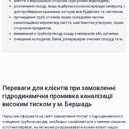
зняття з внутрішньої сторони труб різних відкладень;
розчинення льоду, якщо відбулася розконсервація санвузла, і
для пробивання крижаних заторів між будівлею та септиком;
прочищення труб, стояків, інших складових частин
каналізаційної мережі від сміття, кам'янистих утворень, інших
сторонніх предметів;
вимивання з трубопроводу осаду з мінералів або органіки;
очищення колодязів, баків, резервуарів очисних споруд та ін.
Переваги для клієнтів при замовленні
гідродинамічна промивка каналізації
високим тиском у м. Бершадь
Перш ніж оформити на сайті замовлення послуг з гідродинамічного
очищення трубопроводів, необхідно ознайомитися з певним списком
істотних переваг, на які може розраховувати кожен клієнт нашої