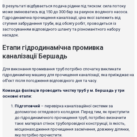
В результаті відбувається подача рідини під тиском: сила потоку
може змінюватись від 150 до 300 бар за рахунок водяного насоса.
Гідродинамічна прочищення каналізації, ціна якої залежить від
ступеня забруднення труби, від обсягу робіт, проводиться із
застосуванням відповідного шлангу та різноманітного набору
насадок.
Етапи гідродинамічна промивка
каналізації Бершадь
Для виконання промивання труб потрібно спочатку викликати
гідродинамічну машину для прочищення каналізації, яка приїжджає на
об'єкт після погодження відповідного дня та часу.
Команда фахівців проводить чистку труб у м. Бершадь у три
основні етапи:
Підготовчий
– перевірка каналізаційної системи за
допомогою оглядового колодязя. Перед тим, як приступити
до гідродинамічного прочищення труб, потрібно визначити
таке: матеріал стінок трубопровідної конструкції, їх якість,
місцезнаходження прочищення засмічення, довжину ділянки,
яку потрібно прочистити.