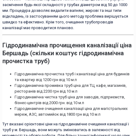
засмічення будь-якої складності у трубах діаметром від 50 до 1000
мм. Процедура дозволяє видалити вапняні, жирові та інші типи
відкладень, із застосуванням цього методу проблема вирішується
швидко та ефективно. Крім того, очищення трубопроводів
каналізації має проводитися планово.
Гідродинамічна прочищення каналізації ціна
Бершадь (скільки коштує гідродинамічна
прочистка труб)
Гідродинамічна прочистка труб і каналізації ціна для будинків
та квартир від 1200 грн від 10 м.п
Гідродинамічна промивка труб ціна для ТЦ, кафе, магазинів,
ресторанів від 2200 грн від 10 м.п
Гідродинамічна чистка труб ціна для заводів, підприємств,
бізнес-центрів від 2000 грн. від 10 м.п
Гідродинамічне очищення каналізації ціна для магістральних
мереж, АЗС, автомийок від 1800 грн від 10 м.п
Тут вказані орієнтовні ціни на гідродинамічне очищення каналізації і
труб у м. Бершадь, вони можуть змінюватись в залежності від
місцевості та обсягу роботи. Для більш точної інформації щодо ціни