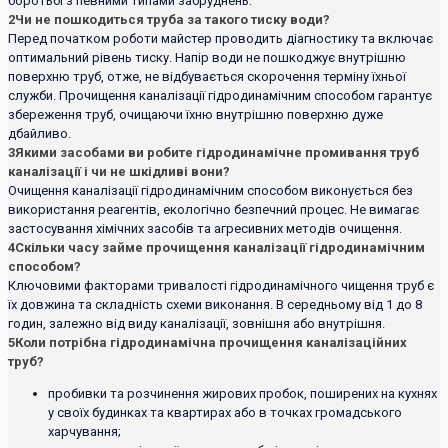
боротьбі з певними типами забруднень.
2
Чи не пошкодиться труба за такого тиску води?
Перед початком роботи майстер проводить діагностику та включає
оптимальний рівень тиску. Напір води не пошкоджує внутрішню
поверхню труб, отже, не відбувається скорочення терміну їхньої
служби. Прочищення каналізації гідродинамічним способом гарантує
збереження труб, очищаючи їхню внутрішню поверхню дуже
дбайливо.
3
Якими засобами ви робите гідродинамічне промивання труб
каналізації і чи не шкідливі вони?
Очищення каналізації гідродинамічним способом виконується без
використання реагентів, екологічно безпечний процес. Не вимагає
застосування хімічних засобів та агресивних методів очищення.
4
Скільки часу займе прочищення каналізації гідродинамічним
способом?
Ключовими факторами тривалості гідродинамічного чищення труб є
їх довжина та складність схеми виконання. В середньому від 1 до 8
годин, залежно від виду каналізації, зовнішня або внутрішня.
5
Коли потрібна гідродинамічна прочищення каналізаційних
труб?
пробивки та розчинення жирових пробок, поширених на кухнях
у своїх будинках та квартирах або в точках громадського
харчування;