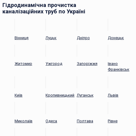
Гідродинамічна прочистка
каналізаційних труб по Україні
Вінниця
Луцьк
Дніпро
Донецьк
Житомир
Ужгород
Запоріжжя
Івано
Франківськ
Київ
Кропивницький
Луганськ
Львів
Миколаїв
Одеса
Полтава
Рівне