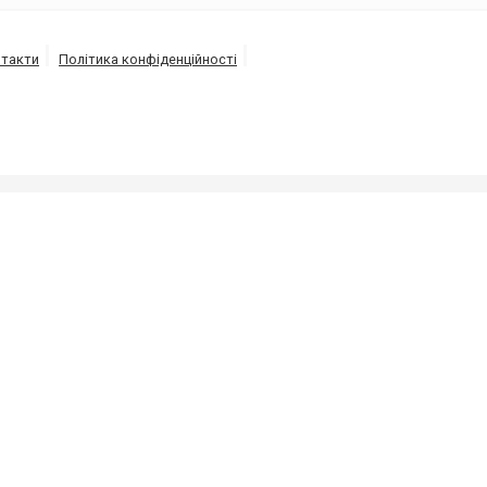
такти
Політика конфіденційності
ізації під високим тиском напором води від 150 до 30