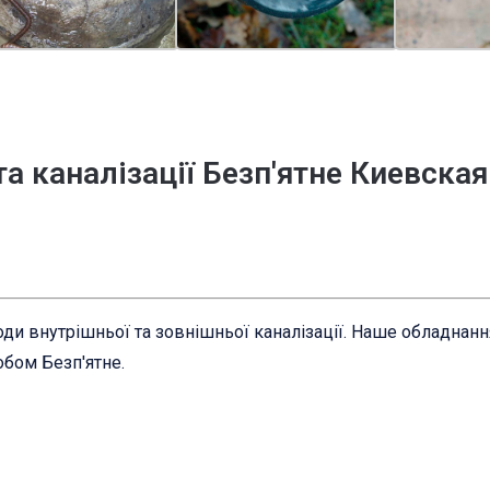
а каналізації Безп'ятне Киевска
ди внутрішньої та зовнішньої каналізації. Наше обладнан
обом Безп'ятне.