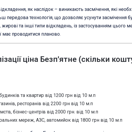
 відкладення, як наслідок – виникають засмічення, які необ
ш передова технологія, що дозволяє усунути засмічення бу
 жирові та інші типи відкладень, із застосуванням цього 
ї має проводитися планово.
зації ціна Безп'ятне (скільки кошт
будинків та квартир від 1200 грн від 10 м.п
зинів, ресторанів від 2200 грн від 10 м.п
мств, бізнес-центрів від 2000 грн. від 10 м.п
ральних мереж, АЗС, автомийок від 1800 грн від 10 м.п