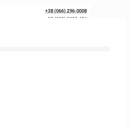
+38 (066) 296-0008
+38 (098) 0099-686
0 бар із гарантією якості. Виїзд