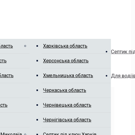
бласть
Харківська область
Септик пі
сть
Херсонська область
бласть
Хмельницька область
Для водії
Черкаська область
сть
Чернівецька область
Чернігівська область
 Миколаїв
Септик під ключ Харків