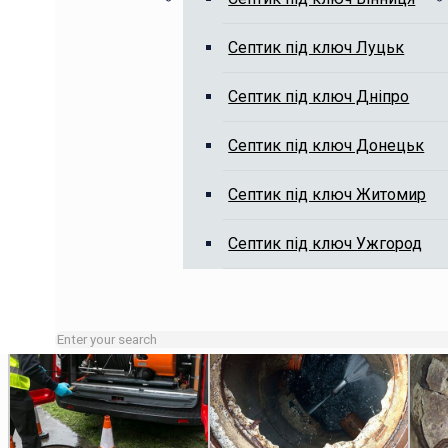
Септик під ключ Луцьк
Викачка вигрібних ям, чистка я
Септик під ключ Дніпро
Септик під ключ Донецьк
Септик під ключ Житомир
Септик під ключ Ужгород
Зайняті лінії або неробочий час залишайте заявку на сай