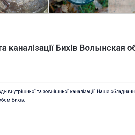
та каналізації Бихів Волынская 
ди внутрішньої та зовнішньої каналізації. Наше обладнан
обом Бихів.