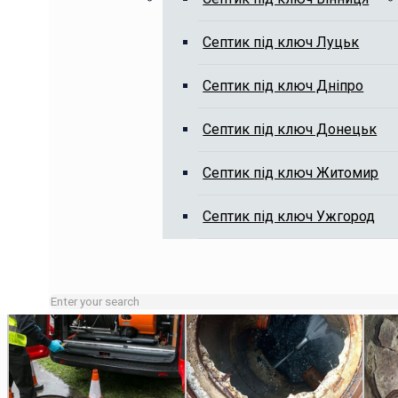
Септик під ключ Луцьк
Викачка вигрібних ям, чистка я
Септик під ключ Дніпро
Септик під ключ Донецьк
Септик під ключ Житомир
Септик під ключ Ужгород
Зайняті лінії або неробочий час залишайте заявку на сай