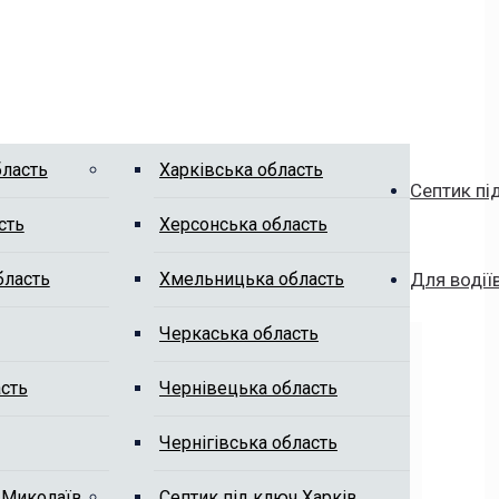
бласть
Харківська область
Септик пі
сть
Херсонська область
бласть
Хмельницька область
Для водії
Черкаська область
сть
Чернівецька область
Чернігівська область
 Миколаїв
Септик під ключ Харків