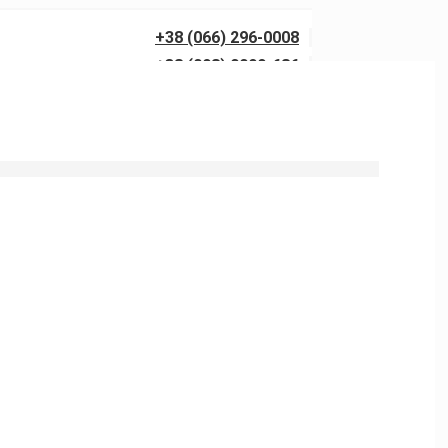
+38 (066) 296-0008
+38 (098) 0099-686
0 бар із гарантією якості. Виїзд