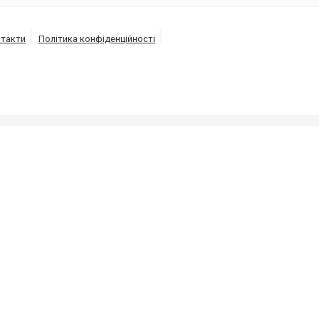
такти
Політика конфіденційності
ізації під високим тиском напором води від 150 до 30