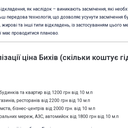
 відкладення, як наслідок – виникають засмічення, які необ
ш передова технологія, що дозволяє усунути засмічення бу
 жирові та інші типи відкладень, із застосуванням цього 
ї має проводитися планово.
зації ціна Бихів (скільки коштує г
будинків та квартир від 1200 грн від 10 м.п
зинів, ресторанів від 2200 грн від 10 м.п
мств, бізнес-центрів від 2000 грн. від 10 м.п
ральних мереж, АЗС, автомийок від 1800 грн від 10 м.п