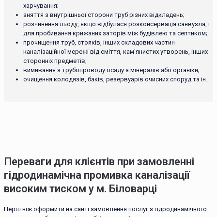
харчування;
зняття з внутрішньої сторони труб різних відкладень;
розчинення льоду, якщо відбулася розконсервація санвузла, і
для пробивання крижаних заторів між будівлею та септиком;
прочищення труб, стояків, інших складових частин
каналізаційної мережі від сміття, кам'янистих утворень, інших
сторонніх предметів;
вимивання з трубопроводу осаду з мінералів або органіки;
очищення колодязів, баків, резервуарів очисних споруд та ін.
Переваги для клієнтів при замовленні
гідродинамічна промивка каналізації
високим тиском у м. Біловарці
Перш ніж оформити на сайті замовлення послуг з гідродинамічного