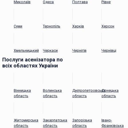
Миколаїв
Одеса
Полтава
Рівне
Суми
Тернопіль
Харків
Херсон
Хмельницький
Черкаси
Чернігів
Чернівці
Послуги асенізатора по
всіх областях України
Вінницька
Волинська
Дніпропетровська
Донецька
область
область
область
область
Житомирська
Закарпатська
Запорізька
Івано-
область
область
область
Франківська