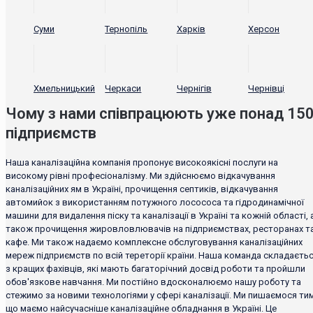
Суми
Тернопіль
Харків
Херсон
Хмельницький
Черкаси
Чернігів
Чернівці
Чому з нами співпрацюють уже понад 15
підприємств
Наша каналізаційна компанія пропонує високоякісні послуги на
високому рівні професіоналізму. Ми здійснюємо відкачування
каналізаційних ям в Україні, прочищення септиків, відкачування
автомийок з використанням потужного лосососа та гідродинамічної
машини для видалення піску та каналізації в Україні та кожній області, 
також прочищення жировловлювачів на підприємствах, ресторанах т
кафе. Ми також надаємо комплексне обслуговування каналізаційних
мереж підприємств по всій тереторії країни. Наша команда складаєть
з кращих фахівців, які мають багаторічний досвід роботи та пройшли
обов'язкове навчання. Ми постійно вдосконалюємо нашу роботу та
стежимо за новими технологіями у сфері каналізації. Ми пишаємося тим
що маємо найсучасніше каналізаційне обладнання в Україні. Це