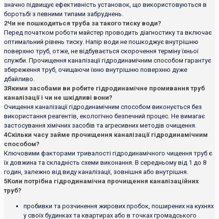
значно підвищує ефективність установок, що використовуються в
боротьбі з певними типами забруднень.
2
Чи не пошкодиться труба за такого тиску води?
Перед початком роботи майстер проводить діагностику та включає
оптимальний рівень тиску. Напір води не пошкоджує внутрішню
поверхню труб, отже, не відбувається скорочення терміну їхньої
служби. Прочищення каналізації гідродинамічним способом гарантує
збереження труб, очищаючи їхню внутрішню поверхню дуже
дбайливо.
3
Якими засобами ви робите гідродинамічне промивання труб
каналізації і чи не шкідливі вони?
Очищення каналізації гідродинамічним способом виконується без
використання реагентів, екологічно безпечний процес. Не вимагає
застосування хімічних засобів та агресивних методів очищення.
4
Скільки часу займе прочищення каналізації гідродинамічним
способом?
Ключовими факторами тривалості гідродинамічного чищення труб є
їх довжина та складність схеми виконання. В середньому від 1 до 8
годин, залежно від виду каналізації, зовнішня або внутрішня.
5
Коли потрібна гідродинамічна прочищення каналізаційних
труб?
пробивки та розчинення жирових пробок, поширених на кухнях
у своїх будинках та квартирах або в точках громадського