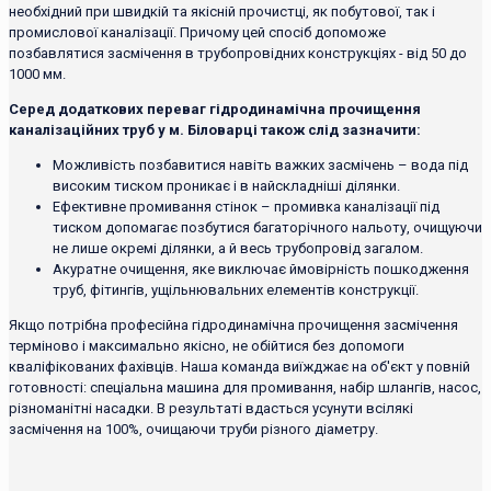
необхідний при швидкій та якісній прочистці, як побутової, так і
промислової каналізації. Причому цей спосіб допоможе
позбавлятися засмічення в трубопровідних конструкціях - від 50 до
1000 мм.
Серед додаткових переваг гідродинамічна прочищення
каналізаційних труб у м. Біловарці також слід зазначити:
Можливість позбавитися навіть важких засмічень – вода під
високим тиском проникає і в найскладніші ділянки.
Ефективне промивання стінок – промивка каналізації під
тиском допомагає позбутися багаторічного нальоту, очищуючи
не лише окремі ділянки, а й весь трубопровід загалом.
Акуратне очищення, яке виключає ймовірність пошкодження
труб, фітингів, ущільнювальних елементів конструкції.
Якщо потрібна професійна гідродинамічна прочищення засмічення
терміново і максимально якісно, ​​не обійтися без допомоги
кваліфікованих фахівців. Наша команда виїжджає на об'єкт у повній
готовності: спеціальна машина для промивання, набір шлангів, насос,
різноманітні насадки. В результаті вдасться усунути всілякі
засмічення на 100%, очищаючи труби різного діаметру.