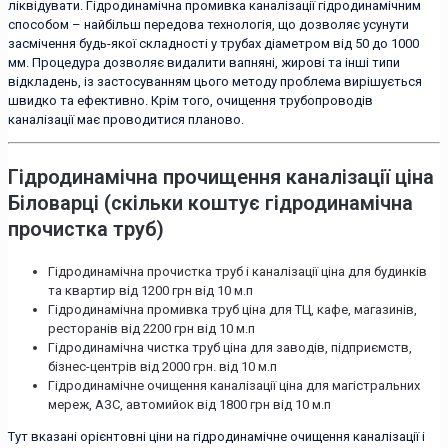
ліквідувати. Гідродинамічна промивка каналізації гідродинамічним
способом – найбільш передова технологія, що дозволяє усунути
засмічення будь-якої складності у трубах діаметром від 50 до 1000
мм. Процедура дозволяє видалити вапняні, жирові та інші типи
відкладень, із застосуванням цього методу проблема вирішується
швидко та ефективно. Крім того, очищення трубопроводів
каналізації має проводитися планово.
Гідродинамічна прочищення каналізації ціна
Біловарці (скільки коштує гідродинамічна
прочистка труб)
Гідродинамічна прочистка труб і каналізації ціна для будинків
та квартир від 1200 грн від 10 м.п
Гідродинамічна промивка труб ціна для ТЦ, кафе, магазинів,
ресторанів від 2200 грн від 10 м.п
Гідродинамічна чистка труб ціна для заводів, підприємств,
бізнес-центрів від 2000 грн. від 10 м.п
Гідродинамічне очищення каналізації ціна для магістральних
мереж, АЗС, автомийок від 1800 грн від 10 м.п
Тут вказані орієнтовні ціни на гідродинамічне очищення каналізації і