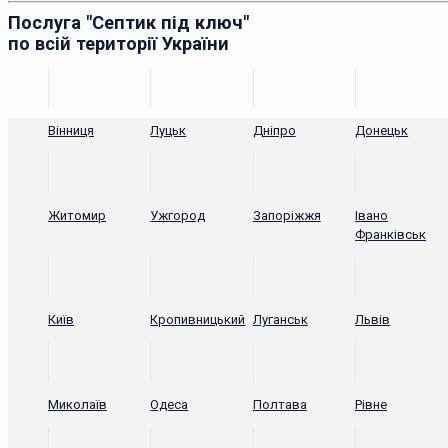
Послуга "Септик під ключ"
по всій території України
Вінниця
Луцьк
Дніпро
Донецьк
Житомир
Ужгород
Запоріжжя
Івано
Франківськ
Київ
Кропивницький
Луганськ
Львів
Миколаїв
Одеса
Полтава
Рівне