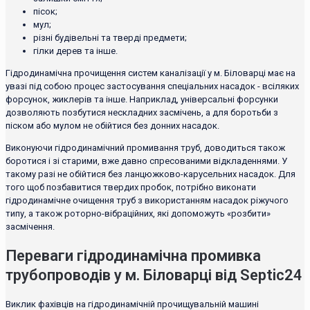
пісок;
мул;
різні будівельні та тверді предмети;
гілки дерев та інше.
Гідродинамічна прочищення систем каналізації у м. Біловарці має на
увазі під собою процес застосування спеціальних насадок - всіляких
форсунок, жиклерів та інше. Наприклад, універсальні форсунки
дозволяють позбутися нескладних засмічень, а для боротьби з
піском або мулом не обійтися без донних насадок.
Виконуючи гідродинамічний промивання труб, доводиться також
боротися і зі старими, вже давно спресованими відкладеннями. У
такому разі не обійтися без ланцюжково-карусельних насадок. Для
того щоб позбавитися твердих пробок, потрібно виконати
гідродинамічне очищення труб з використанням насадок ріжучого
типу, а також роторно-вібраційних, які допоможуть «розбити»
засмічення.
Переваги гідродинамічна промивка
трубопроводів у м. Біловарці від Septic24
Виклик фахівців на гідродинамічній прочищувальній машині