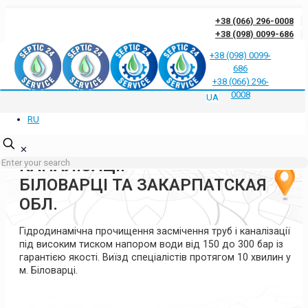
+38 (066) 296-0008
+38 (098) 0099-686
+38 (098) 0099-
686
Відгуки клієнтів про нас
Відповіді на часті запитання
Блог
Контакти
+38 (066) 296-
Політика конфіденційності
0008
UA
RU
ГІДРОДИНАМІЧНА
ПРОЧИСТКА ТРУБ ТА
✕
КАНАЛІЗАЦІЇ
БІЛОВАРЦІ ТА ЗАКАРПАТСКАЯ
ОБЛ.
Гідродинамічна прочищення засмічення труб і каналізації
під високим тиском напором води від 150 до 300 бар із
гарантією якості. Виїзд спеціалістів протягом 10 хвилин у
м. Біловарці.