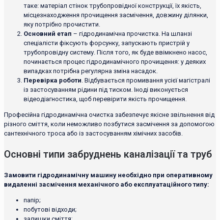
таке: матеріал стінок трубопровідної конструкції, їх якість,
місцезнаходження прочищення засмічення, довжину ділянки,
яку потрібно прочистити.
Основний етап
– гідродинамічна прочистка. На шланзі
спеціалісти фіксують форсунку, запускають пристрій у
трубопровідну систему. Після того, як буде ввімкнено насос,
починається процес гідродинамічного прочищення: у деяких
випадках потрібна регулярна зміна насадок.
Перевірка роботи
. Відбувається промивання усієї магістралі
із застосуванням рідини під тиском. Іноді виконується
відеодіагностика, щоб перевірити якість прочищення.
Професійна гідродинамічна очистка забезпечує якісне звільнення від
різного сміття, коли неможливо позбутися засмічення за допомогою
сантехнічного троса або із застосуванням хімічних засобів.
Основні типи забруднень каналізації та труб
Замовити гідродинамічну машину необхідно при оперативному
видаленні засмічення механічного або експлуатаційного типу:
папір;
побутові відходи;
залишки сміття;