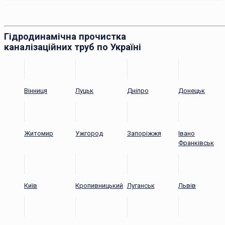
Гідродинамічна прочистка
каналізаційних труб по Україні
Вінниця
Луцьк
Дніпро
Донецьк
Житомир
Ужгород
Запоріжжя
Івано
Франківськ
Київ
Кропивницький
Луганськ
Львів