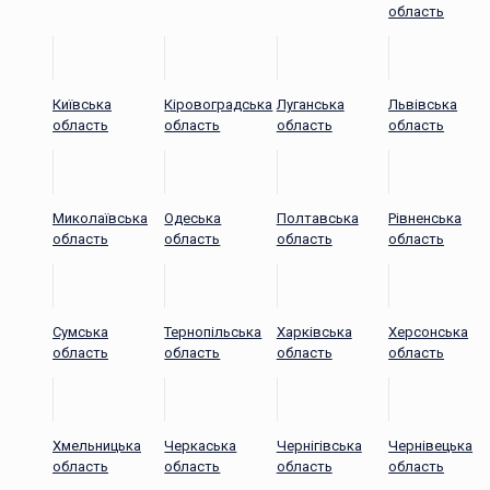
область
Київська
Кіровоградська
Луганська
Львівська
область
область
область
область
Миколаївська
Одеська
Полтавська
Рівненська
область
область
область
область
Сумська
Тернопільська
Харківська
Херсонська
область
область
область
область
Хмельницька
Черкаська
Чернігівська
Чернівецька
область
область
область
область