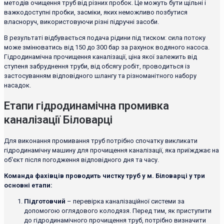
методів очищення труб від різних пробок. Це можуть бути щільні і
важкодоступні пробки, засміки, яких неможливо позбутися
власноруч, використовуючи різні підручні засоби.
В результаті відбувається подача рідини під тиском: сила потоку
може змінюватись від 150 до 300 бар за рахунок водяного насоса.
Гідродинамічна прочищення каналізації, ціна якої залежить від
ступеня забруднення труби, від обсягу робіт, проводиться із
застосуванням відповідного шлангу та різноманітного набору
насадок.
Етапи гідродинамічна промивка
каналізації Біловарці
Для виконання промивання труб потрібно спочатку викликати
гідродинамічну машину для прочищення каналізації, яка приїжджає на
об'єкт після погодження відповідного дня та часу.
Команда фахівців проводить чистку труб у м. Біловарці у три
основні етапи:
Підготовчий
– перевірка каналізаційної системи за
допомогою оглядового колодязя. Перед тим, як приступити
до гідродинамічного прочищення труб, потрібно визначити