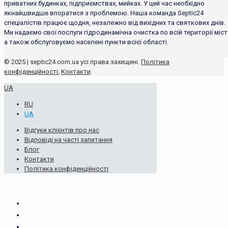
приватних будинках, підприємствах, мийках. У цей час необхідно
якнайшвидше впоратися з проблемою. Наша команда Septic24
спеціалістів працює щодня, незалежно від вихідних та святкових днів.
Ми надаємо свої послуги гідродинамічна очистка по всій території міст
а також обслуговуємо населені пункти всієї області.
© 2025 | septic24.com.ua усі права захищені.
Політика
конфіденційності
,
Контакти
.
UA
RU
UA
Відгуки клієнтів про нас
Відповіді на часті запитання
Блог
Контакти
Політика конфіденційності