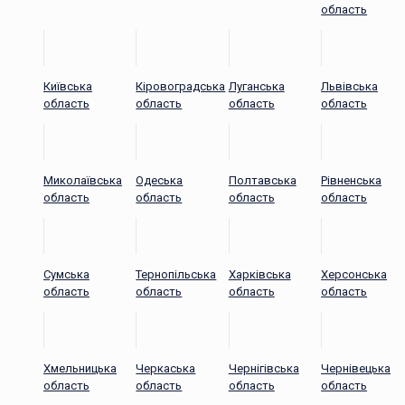
область
Київська
Кіровоградська
Луганська
Львівська
область
область
область
область
Миколаївська
Одеська
Полтавська
Рівненська
область
область
область
область
Сумська
Тернопільська
Харківська
Херсонська
область
область
область
область
Хмельницька
Черкаська
Чернігівська
Чернівецька
область
область
область
область