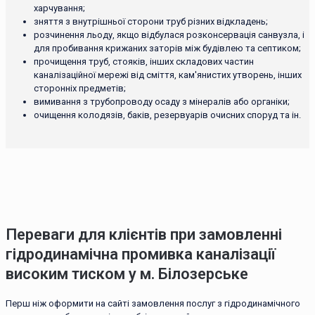
харчування;
зняття з внутрішньої сторони труб різних відкладень;
розчинення льоду, якщо відбулася розконсервація санвузла, і
для пробивання крижаних заторів між будівлею та септиком;
прочищення труб, стояків, інших складових частин
каналізаційної мережі від сміття, кам'янистих утворень, інших
сторонніх предметів;
вимивання з трубопроводу осаду з мінералів або органіки;
очищення колодязів, баків, резервуарів очисних споруд та ін.
Переваги для клієнтів при замовленні
гідродинамічна промивка каналізації
високим тиском у м. Білозерське
Перш ніж оформити на сайті замовлення послуг з гідродинамічного