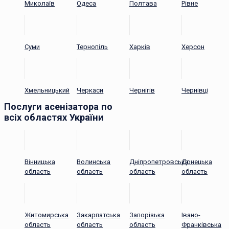
Миколаїв
Одеса
Полтава
Рівне
Суми
Тернопіль
Харків
Херсон
Хмельницький
Черкаси
Чернігів
Чернівці
Послуги асенізатора по
всіх областях України
Вінницька
Волинська
Дніпропетровська
Донецька
область
область
область
область
Житомирська
Закарпатська
Запорізька
Івано-
область
область
область
Франківська