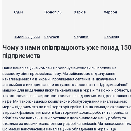
Суми
Тернопіль
Харків
Херсон
Хмельницький
Черкаси
Чернігів
Чернівці
Чому з нами співпрацюють уже понад 15
підприємств
Наша каналізаційна компанія пропонує високоякісні послуги на
високому рівні професіоналізму. Ми здійснюємо відкачування
каналізаційних ям в Україні, прочищення септиків, відкачування
автомийок з використанням потужного лосососа та гідродинамічної
машини для видалення піску та каналізації в Україні та кожній області, 
також прочищення жировловлювачів на підприємствах, ресторанах т
кафе. Ми також надаємо комплексне обслуговування каналізаційних
мереж підприємств по всій тереторії країни. Наша команда складаєть
з кращих фахівців, які мають багаторічний досвід роботи та пройшли
обов'язкове навчання. Ми постійно вдосконалюємо нашу роботу та
стежимо за новими технологіями у сфері каналізації. Ми пишаємося тим
що маємо найсучасніше каналізаційне обладнання в Україні. Це