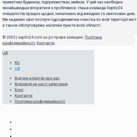
приватних будинках, підприємствах, мийках. У цей час необхідно
якнайшвидше впоратися з проблемою. Наша команда Septic24
спеціалістів працює щодня, незалежно від вихідних та святкових днів.
Ми надаємо свої послуги гідродинамічна очистка по всій території міст
а також обслуговуємо населені пункти всієї області.
© 2025 | septic24.com.ua усі права захищені.
Політика
конфіденційності
,
Контакти
.
UA
RU
UA
Відгуки клієнтів про нас
Відповіді на часті запитання
Блог
Контакти
Політика конфіденційності