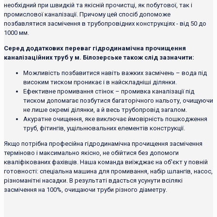
необхідний при швидкій та якісній прочистці, як побутової, так і
промислової каналізації. Причому цей спосіб допоможе
позбавлятися засмічення в трубопровідних конструкціях - від 50 до
1000 мм.
Серед додаткових переваг гідродинамічна прочищення
каналізаційних труб у м. Білозерське також слід зазначити:
Можливість позбавитися навіть важких засмічень – вода під
високим тиском проникає і в найскладніші ділянки.
Ефективне промивання стінок – промивка каналізації під
тиском допомагає позбутися багаторічного нальоту, очищуючи
не лише окремі ділянки, а й весь трубопровід загалом.
Акуратне очищення, яке виключає ймовірність пошкодження
труб, фітингів, ущільнювальних елементів конструкції.
Якщо потрібна професійна гідродинамічна прочищення засмічення
терміново і максимально якісно, ​​не обійтися без допомоги
кваліфікованих фахівців. Наша команда виїжджає на об'єкт у повній
готовності: спеціальна машина для промивання, набір шлангів, насос,
різноманітні насадки. В результаті вдасться усунути всілякі
засмічення на 100%, очищаючи труби різного діаметру.