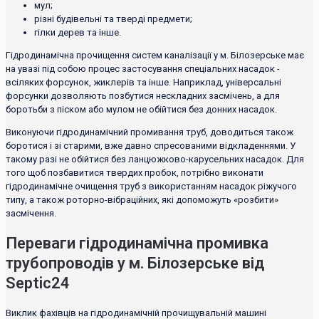
мул;
різні будівельні та тверді предмети;
гілки дерев та інше.
Гідродинамічна прочищення систем каналізації у м. Білозерське має
на увазі під собою процес застосування спеціальних насадок -
всіляких форсунок, жиклерів та інше. Наприклад, універсальні
форсунки дозволяють позбутися нескладних засмічень, а для
боротьби з піском або мулом не обійтися без донних насадок.
Виконуючи гідродинамічний промивання труб, доводиться також
боротися і зі старими, вже давно спресованими відкладеннями. У
такому разі не обійтися без ланцюжково-карусельних насадок. Для
того щоб позбавитися твердих пробок, потрібно виконати
гідродинамічне очищення труб з використанням насадок ріжучого
типу, а також роторно-вібраційних, які допоможуть «розбити»
засмічення.
Переваги гідродинамічна промивка
трубопроводів у м. Білозерське від
Septic24
Виклик фахівців на гідродинамічній прочищувальній машині