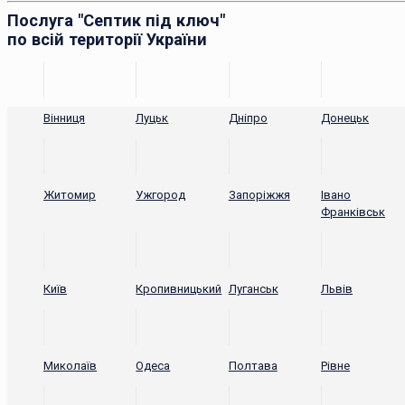
Послуга "Септик під ключ"
по всій території України
Вінниця
Луцьк
Дніпро
Донецьк
Житомир
Ужгород
Запоріжжя
Івано
Франківськ
Київ
Кропивницький
Луганськ
Львів
Миколаїв
Одеса
Полтава
Рівне