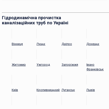
Гідродинамічна прочистка
каналізаційних труб по Україні
Вінниця
Луцьк
Дніпро
Донецьк
Житомир
Ужгород
Запоріжжя
Івано
Франківськ
Київ
Кропивницький
Луганськ
Львів