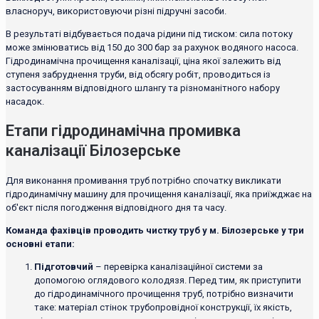
власноруч, використовуючи різні підручні засоби.
В результаті відбувається подача рідини під тиском: сила потоку
може змінюватись від 150 до 300 бар за рахунок водяного насоса.
Гідродинамічна прочищення каналізації, ціна якої залежить від
ступеня забруднення труби, від обсягу робіт, проводиться із
застосуванням відповідного шлангу та різноманітного набору
насадок.
Етапи гідродинамічна промивка
каналізації Білозерське
Для виконання промивання труб потрібно спочатку викликати
гідродинамічну машину для прочищення каналізації, яка приїжджає на
об'єкт після погодження відповідного дня та часу.
Команда фахівців проводить чистку труб у м. Білозерське у три
основні етапи:
Підготовчий
– перевірка каналізаційної системи за
допомогою оглядового колодязя. Перед тим, як приступити
до гідродинамічного прочищення труб, потрібно визначити
таке: матеріал стінок трубопровідної конструкції, їх якість,