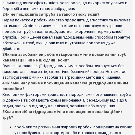
значно підвищує ефективність установок, що використовуються в
боротьбі з певними типами забруднень.
2
Чи не пошкодиться труба за такого тиску води?
Перед початком роботи майстер проводить діагностику та включає
оптимальний рівень тиску. Напір води не пошкоджує внутрішню
поверхню труб, отже, не відбувається скорочення терміну їхньої
служби. Прочищення каналізації гідродинамічним способом гарантує
збереження труб, очищаючи їхню внутрішню поверхню дуже
дбайливо.
3
Якими засобами ви робите гідродинамічне промивання труб
каналізації і чи не шкідливі вони?
Очищення каналізації гідродинамічним способом виконується без
використання реагентів, екологічно безпечний процес. Не вимагає
застосування хімічних засобів та агресивних методів очищення.
4
Скільки часу займе прочищення каналізації гідродинамічним
способом?
Ключовими факторами тривалості гідродинамічного чищення труб є
їх довжина та складність схеми виконання. В середньому від 1 до 8
годин, залежно від виду каналізації, зовнішня або внутрішня.
5
Коли потрібна гідродинамічна прочищення каналізаційних
труб?
пробивки та розчинення жирових пробок, поширених на кухнях
у своїх будинках та квартирах або в точках громадського