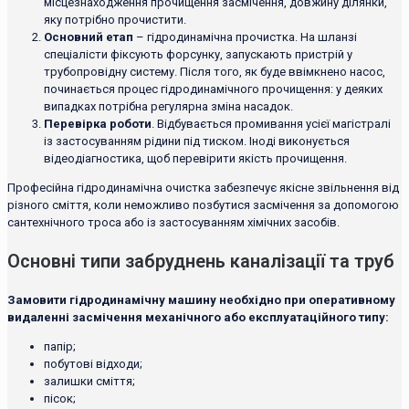
місцезнаходження прочищення засмічення, довжину ділянки,
яку потрібно прочистити.
Основний етап
– гідродинамічна прочистка. На шланзі
спеціалісти фіксують форсунку, запускають пристрій у
трубопровідну систему. Після того, як буде ввімкнено насос,
починається процес гідродинамічного прочищення: у деяких
випадках потрібна регулярна зміна насадок.
Перевірка роботи
. Відбувається промивання усієї магістралі
із застосуванням рідини під тиском. Іноді виконується
відеодіагностика, щоб перевірити якість прочищення.
Професійна гідродинамічна очистка забезпечує якісне звільнення від
різного сміття, коли неможливо позбутися засмічення за допомогою
сантехнічного троса або із застосуванням хімічних засобів.
Основні типи забруднень каналізації та труб
Замовити гідродинамічну машину необхідно при оперативному
видаленні засмічення механічного або експлуатаційного типу:
папір;
побутові відходи;
залишки сміття;
пісок;