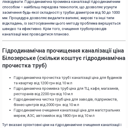
ліквідувати. Гідродинамічна промивка каналізації гідродинамічним
способом – найбільш передова технологія, що дозволяє усунути
засмічення будь-якої складності у трубах діаметром від 50 до 1000
мм. Процедура дозволяє видалити вапняні, жирові та інші типи
відкладень, із застосуванням цього методу проблема вирішується
швидко та ефективно. Крім того, очищення трубопроводів
каналізації має проводитися планово.
Гідродинамічна прочищення каналізації ціна
Білозерське (скільки коштує гідродинамічна
прочистка труб)
Гідродинамічна прочистка труб і каналізації ціна для будинків
та квартир від 1200 грн від 10 м.п
Гідродинамічна промивка труб ціна для ТЦ, кафе, магазинів,
ресторанів від 2200 грн від 10 м.п
Гідродинамічна чистка труб ціна для заводів, підприємств,
бізнес-центрів від 2000 грн. від 10 м.п
Гідродинамічне очищення каналізації ціна для магістральних
мереж, АЗС, автомийок від 1800 грн від 10 м.п
Тут вказані орієнтовні ціни на гідродинамічне очищення каналізації і