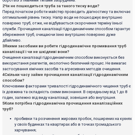
боротьбі з певними типами забруднень.
2
Чи не пошкодиться труба за такого тиску води?
Перед початком роботи майстер проводить діагностику та включає
оптимальний рівень тиску. Напір води не пошкоджує внутрішню
поверхню труб, отже, не відбувається скорочення терміну їхньої
служби. Прочищення каналізації гідродинамічним способом гарантує
збереження труб, очищаючи їхню внутрішню поверхню дуже
дбайливо.
3
Якими засобами ви робите гідродинамічне промивання труб
каналізації і чи не шкідливі вони?
Очищення каналізації гідродинамічним способом виконується без
використання реагентів, екологічно безпечний процес. Не вимагає
застосування хімічних засобів та агресивних методів очищення.
4
Скільки часу займе прочищення каналізації гідродинамічним
способом?
Ключовими факторами тривалості гідродинамічного чищення труб є
їх довжина та складність схеми виконання. В середньому від 1 до 8
годин, залежно від виду каналізації, зовнішня або внутрішня.
5
Коли потрібна гідродинамічна прочищення каналізаційних
труб?
пробивки та розчинення жирових пробок, поширених на кухнях
у своїх будинках та квартирах або в точках громадського
харчування;