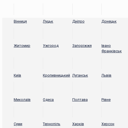
Вінниця
Луцьк
Дніпро
Донецьк
Житомир
Ужгород
Запоріжжя
Івано
Франківськ
Київ
Кропивницький
Луганськ
Львів
Миколаїв
Одеса
Полтава
Рівне
Суми
Тернопіль
Харків
Херсон