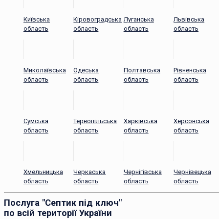
Київська
Кіровоградська
Луганська
Львівська
область
область
область
область
Миколаївська
Одеська
Полтавська
Рівненська
область
область
область
область
Сумська
Тернопільська
Харківська
Херсонська
область
область
область
область
Хмельницька
Черкаська
Чернігівська
Чернівецька
область
область
область
область
Послуга "Септик під ключ"
по всій території України