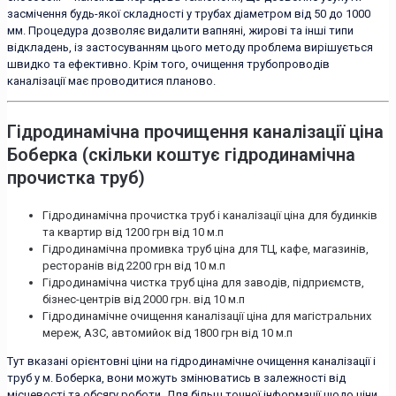
засмічення будь-якої складності у трубах діаметром від 50 до 1000
мм. Процедура дозволяє видалити вапняні, жирові та інші типи
відкладень, із застосуванням цього методу проблема вирішується
швидко та ефективно. Крім того, очищення трубопроводів
каналізації має проводитися планово.
Гідродинамічна прочищення каналізації ціна
Боберка (скільки коштує гідродинамічна
прочистка труб)
Гідродинамічна прочистка труб і каналізації ціна для будинків
та квартир від 1200 грн від 10 м.п
Гідродинамічна промивка труб ціна для ТЦ, кафе, магазинів,
ресторанів від 2200 грн від 10 м.п
Гідродинамічна чистка труб ціна для заводів, підприємств,
бізнес-центрів від 2000 грн. від 10 м.п
Гідродинамічне очищення каналізації ціна для магістральних
мереж, АЗС, автомийок від 1800 грн від 10 м.п
Тут вказані орієнтовні ціни на гідродинамічне очищення каналізації і
труб у м. Боберка, вони можуть змінюватись в залежності від
місцевості та обсягу роботи. Для більш точної інформації щодо ціни