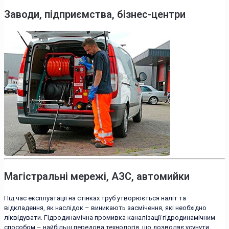
Заводи, підприємства, бізнес-центри
Магістральні мережі, АЗС, автомийки
Під час експлуатації на стінках труб утворюється наліт та
відкладення, як наслідок – виникають засмічення, які необхідно
ліквідувати. Гідродинамічна промивка каналізації гідродинамічним
способом – найбільш передова технологія, що дозволяє усунути