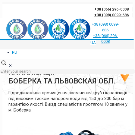
+38 (066) 296-0008
+38 (098) 0099-686
+38 (098) 0099-
686
Відгуки клієнтів про нас
Відповіді на часті запитання
Блог
Контакти
+38 (066) 296-
Політика конфіденційності
0008
UA
RU
ГІДРОДИНАМІЧНА
ПРОЧИСТКА ТРУБ ТА
✕
КАНАЛІЗАЦІЇ
БОБЕРКА ТА ЛЬВОВСКАЯ ОБЛ.
Гідродинамічна прочищення засмічення труб і каналізації
під високим тиском напором води від 150 до 300 бар із
гарантією якості. Виїзд спеціалістів протягом 10 хвилин у
м. Боберка.