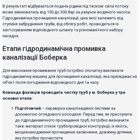
В результаті відбувається подача рідини під тиском: сила потоку
може змінюватись від 150 до 300 бар за рахунок водяного насоса.
Гідродинамічна прочищення каналізації, ціна якої залежить від
ступеня забруднення труби, від обсягу робіт, проводиться із
застосуванням відповідного шлангу та різноманітного набору
насадок.
Етапи гідродинамічна промивка
каналізації Боберка
Для виконання промивання труб потрібно спочатку викликати
гідродинамічну машину для прочищення каналізації, яка приїжджає на
об'єкт після погодження відповідного дня та часу.
Команда фахівців проводить чистку труб у м. Боберка у три
основні етапи:
Підготовчий
– перевірка каналізаційної системи за
допомогою оглядового колодязя. Перед тим, як приступити
до гідродинамічного прочищення труб, потрібно визначити
таке: матеріал стінок трубопровідної конструкції, їх якість,
місцезнаходження прочищення засмічення, довжину ділянки,
яку потрібно прочистити.