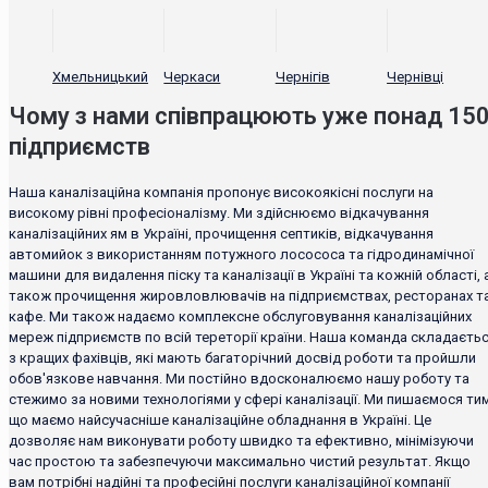
Хмельницький
Черкаси
Чернігів
Чернівці
Чому з нами співпрацюють уже понад 15
підприємств
Наша каналізаційна компанія пропонує високоякісні послуги на
високому рівні професіоналізму. Ми здійснюємо відкачування
каналізаційних ям в Україні, прочищення септиків, відкачування
автомийок з використанням потужного лосососа та гідродинамічної
машини для видалення піску та каналізації в Україні та кожній області, 
також прочищення жировловлювачів на підприємствах, ресторанах т
кафе. Ми також надаємо комплексне обслуговування каналізаційних
мереж підприємств по всій тереторії країни. Наша команда складаєть
з кращих фахівців, які мають багаторічний досвід роботи та пройшли
обов'язкове навчання. Ми постійно вдосконалюємо нашу роботу та
стежимо за новими технологіями у сфері каналізації. Ми пишаємося тим
що маємо найсучасніше каналізаційне обладнання в Україні. Це
дозволяє нам виконувати роботу швидко та ефективно, мінімізуючи
час простою та забезпечуючи максимально чистий результат. Якщо
вам потрібні надійні та професійні послуги каналізаційної компанії