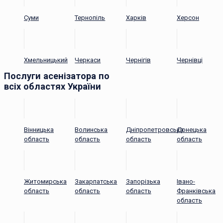
Суми
Тернопіль
Харків
Херсон
Хмельницький
Черкаси
Чернігів
Чернівці
Послуги асенізатора по
всіх областях України
Вінницька
Волинська
Дніпропетровська
Донецька
область
область
область
область
Житомирська
Закарпатська
Запорізька
Івано-
область
область
область
Франківська
область