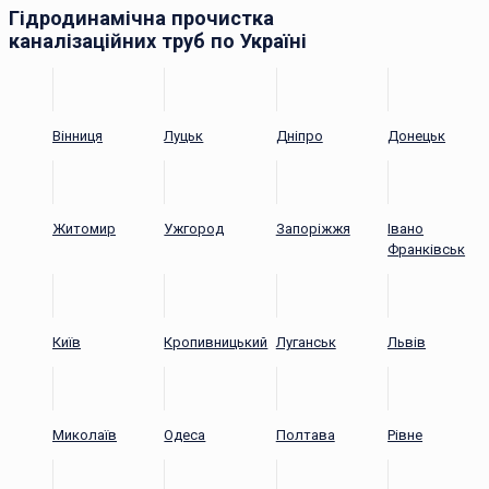
Гідродинамічна прочистка
каналізаційних труб по Україні
Вінниця
Луцьк
Дніпро
Донецьк
Житомир
Ужгород
Запоріжжя
Івано
Франківськ
Київ
Кропивницький
Луганськ
Львів
Миколаїв
Одеса
Полтава
Рівне