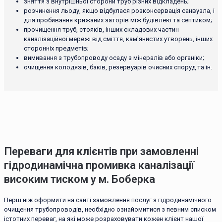
зняття з внутрішньої сторони труб різних відкладень;
розчинення льоду, якщо відбулася розконсервація санвузла, і
для пробивання крижаних заторів між будівлею та септиком;
прочищення труб, стояків, інших складових частин
каналізаційної мережі від сміття, кам'янистих утворень, інших
сторонніх предметів;
вимивання з трубопроводу осаду з мінералів або органіки;
очищення колодязів, баків, резервуарів очисних споруд та ін.
Переваги для клієнтів при замовленні
гідродинамічна промивка каналізації
високим тиском у м. Боберка
Перш ніж оформити на сайті замовлення послуг з гідродинамічного
очищення трубопроводів, необхідно ознайомитися з певним списком
істотних переваг, на які може розраховувати кожен клієнт нашої