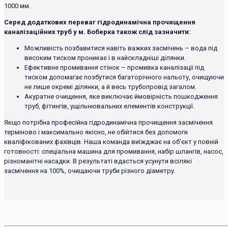
1000 мм.
Серед додаткових переваг гідродинамічна прочищення
каналізаційних труб у м. Боберка також слід зазначити:
Можливість позбавитися навіть важких засмічень – вода під
високим тиском проникає і в найскладніші ділянки.
Ефективне промивання стінок – промивка каналізації під
тиском допомагає позбутися багаторічного нальоту, очищуючи
не лише окремі ділянки, а й весь трубопровід загалом.
Акуратне очищення, яке виключає ймовірність пошкодження
труб, фітингів, ущільнювальних елементів конструкції.
Якщо потрібна професійна гідродинамічна прочищення засмічення
терміново і максимально якісно, ​​не обійтися без допомоги
кваліфікованих фахівців. Наша команда виїжджає на об'єкт у повній
готовності: спеціальна машина для промивання, набір шлангів, насос,
різноманітні насадки. В результаті вдасться усунути всілякі
засмічення на 100%, очищаючи труби різного діаметру.