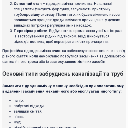
Основний етап
– гідродинамічна прочистка. На шланзі
спеціалісти фіксують форсунку, запускають пристрій у
трубопровідну систему. Після того, як буде ввімкнено насос,
починається процес гідродинамічного прочищення: у деяких
випадках потрібна регулярна зміна насадок.
Перевірка роботи
. Відбувається промивання усієї магістралі
із застосуванням рідини під тиском. Іноді виконується
відеодіагностика, щоб перевірити якість прочищення.
Професійна гідродинамічна очистка забезпечує якісне звільнення від
різного сміття, коли неможливо позбутися засмічення за допомогою
сантехнічного троса або із застосуванням хімічних засобів.
Основні типи забруднень каналізації та труб
Замовити гідродинамічну машину необхідно при оперативному
видаленні засмічення механічного або експлуатаційного типу:
папір;
побутові відходи;
залишки сміття;
пісок;
мул;
різні будівельні та тверді предмети;