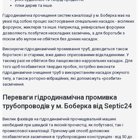
гілки дерев та інше.
Гідродинамічна прочищення систем каналізації у м. Боберка має на
увазі під собою процес застосування спеціальних насадок - всіляких
форсунок, жиклерів та інше. Наприклад, універсальні форсунки
дозволяють позбутися нескладних засмічень, а для боротьби з
піском або мулом не обійтися без донних насадок.
Виконуючи гідродинамічний промивання труб, доводиться також
боротися і зі старими, вже давно спресованими відкладеннями. У
такому разі не обійтися без ланцюжково-карусельних насадок. Для
того щоб позбавитися твердих пробок, потрібно виконати
гідродинамічне очищення труб з використанням насадок ріжучого
типу, а також роторно-вібраційних, які допоможуть «розбити»
засмічення.
Переваги гідродинамічна промивка
трубопроводів у м. Боберка від Septic24
Виклик фахівців на гідродинамічній прочищувальній машині
необхідний при швидкій та якісній прочистці, як побутової, так і
промислової каналізації. Причому цей спосіб допоможе
позбавлятися засмічення в трубопровідних конструкціях - від 50 до