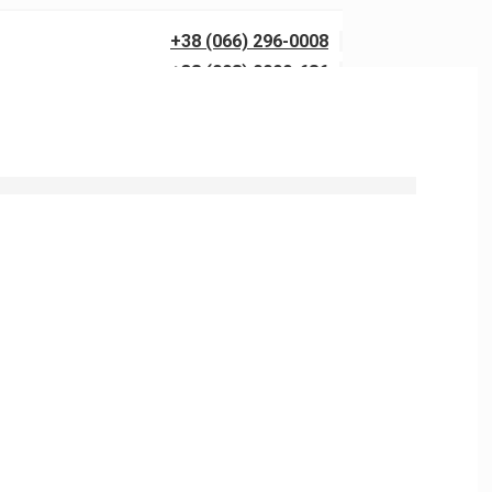
+38 (066) 296-0008
+38 (098) 0099-686
0 бар із гарантією якості. Виїзд