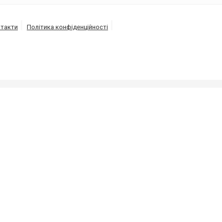
такти
Політика конфіденційності
ізації під високим тиском напором води від 150 до 30