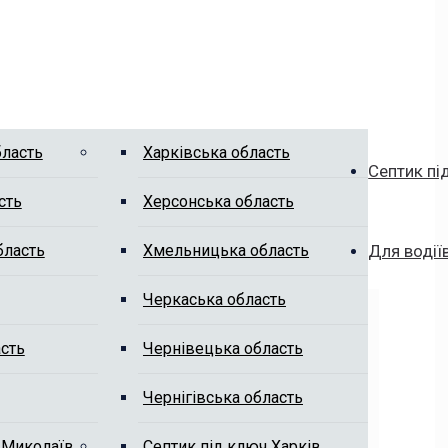
бласть
Харківська область
Септик пі
сть
Херсонська область
бласть
Хмельницька область
Для водії
Черкаська область
сть
Чернівецька область
Чернігівська область
 Миколаїв
Септик під ключ Харків