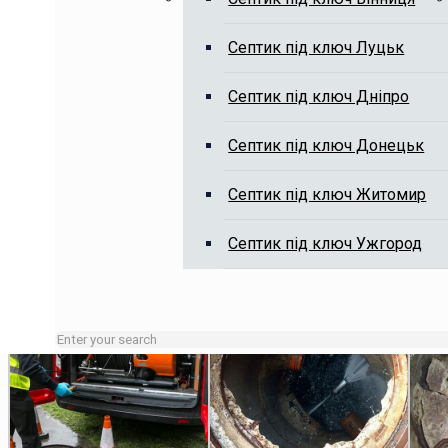
Септик під ключ Луцьк
Викачка вигрібних ям, чистка я
Септик під ключ Дніпро
Септик під ключ Донецьк
Септик під ключ Житомир
Септик під ключ Ужгород
Зайняті лінії або неробочий час залишайте заявку на сай