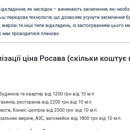
 відкладення, як наслідок – виникають засмічення, які необ
ш передова технологія, що дозволяє усунути засмічення бу
 жирові та інші типи відкладень, із застосуванням цього 
ї має проводитися планово.
зації ціна Росава (скільки коштує
будинків та квартир від 1200 грн від 10 м.п
зинів, ресторанів від 2200 грн від 10 м.п
мств, бізнес-центрів від 2000 грн. від 10 м.п
ральних мереж, АЗС, автомийок від 1800 грн від 10 м.п