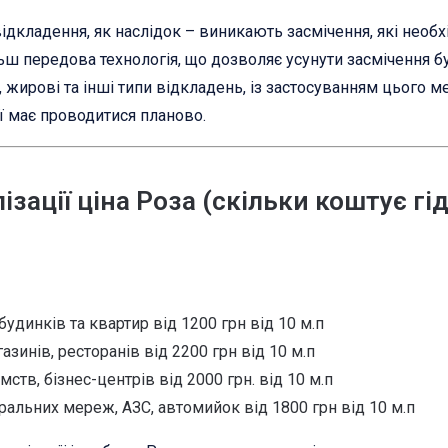
 відкладення, як наслідок – виникають засмічення, які необ
ш передова технологія, що дозволяє усунути засмічення бу
 жирові та інші типи відкладень, із застосуванням цього 
ї має проводитися планово.
зації ціна Роза (скільки коштує г
будинків та квартир від 1200 грн від 10 м.п
зинів, ресторанів від 2200 грн від 10 м.п
мств, бізнес-центрів від 2000 грн. від 10 м.п
ральних мереж, АЗС, автомийок від 1800 грн від 10 м.п