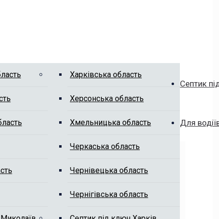
бласть
Харківська область
Септик пі
сть
Херсонська область
бласть
Хмельницька область
Для водії
Черкаська область
сть
Чернівецька область
Чернігівська область
 Миколаїв
Септик під ключ Харків