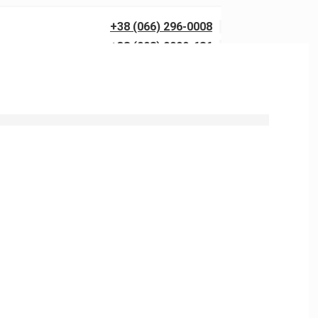
+38 (066) 296-0008
+38 (098) 0099-686
0 бар із гарантією якості. Виїзд