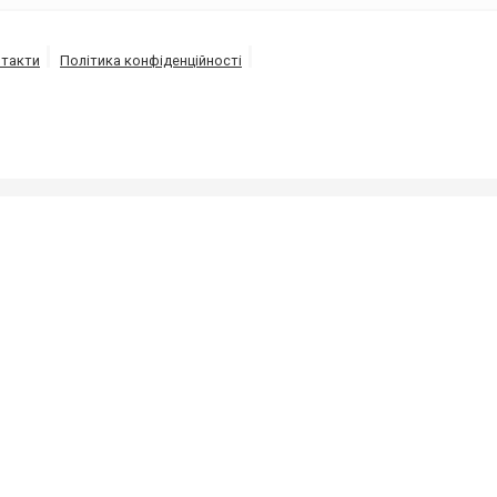
такти
Політика конфіденційності
ізації під високим тиском напором води від 150 до 30