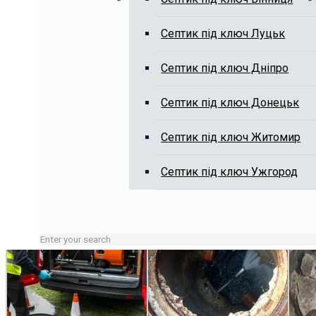
Септик під ключ Луцьк
Викачка вигрібних ям, чистка я
Септик під ключ Дніпро
Септик під ключ Донецьк
Септик під ключ Житомир
Септик під ключ Ужгород
Зайняті лінії або неробочий час залишайте заявку на сай