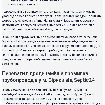
гілки дерев та інше.
Гідродинамічна прочищення систем каналізації у м. Сіряки має на
увазі під собою процес застосування спеціальних насадок - всіляких
форсунок, жиклерів та інше. Наприклад, універсальні форсунки
дозволяють позбутися нескладних засмічень, а для боротьби з
піском або мулом не обійтися без донних насадок.
Виконуючи гідродинамічний промивання труб, доводиться також
боротися і зі старими, вже давно спресованими відкладеннями. У
такому разі не обійтися без ланцюжково-карусельних насадок. Для
того щоб позбавитися твердих пробок, потрібно виконати
гідродинамічне очищення труб з використанням насадок ріжучого
типу, а також роторно-вібраційних, які допоможуть «розбити»
засмічення.
Переваги гідродинамічна промивка
трубопроводів у м. Сіряки від Septic24
Виклик фахівців на гідродинамічній прочищувальній машині
необхідний при швидкій та якісній прочистці, як побутової, так і
промислової каналізації. Причому цей спосіб допоможе
позбавлятися засмічення в трубопровідних конструкціях - від 50 до