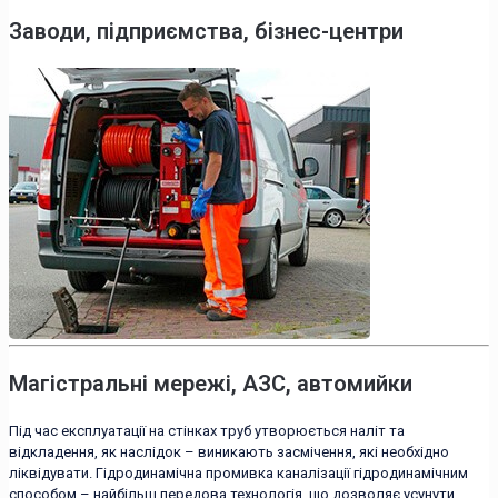
Заводи, підприємства, бізнес-центри
Магістральні мережі, АЗС, автомийки
Під час експлуатації на стінках труб утворюється наліт та
відкладення, як наслідок – виникають засмічення, які необхідно
ліквідувати. Гідродинамічна промивка каналізації гідродинамічним
способом – найбільш передова технологія, що дозволяє усунути