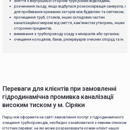
зняття з внутрішньої сторони труб різних відкладень;
розчинення льоду, якщо відбулася розконсервація санвузла, і
для пробивання крижаних заторів між будівлею та септиком;
прочищення труб, стояків, інших складових частин
каналізаційної мережі від сміття, кам'янистих утворень, інших
сторонніх предметів;
вимивання з трубопроводу осаду з мінералів або органіки;
очищення колодязів, баків, резервуарів очисних споруд та ін.
Переваги для клієнтів при замовленні
гідродинамічна промивка каналізації
високим тиском у м. Сіряки
Перш ніж оформити на сайті замовлення послуг з гідродинамічного
очищення трубопроводів, необхідно ознайомитися з певним списком
істотних переваг, на які може розраховувати кожен клієнт нашої