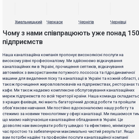
Хмельницький
Черкаси
Чернігів
Чернівці
Чому з нами співпрацюють уже понад 15
підприємств
Наша каналізаційна компанія пропонує високоякісні послуги на
високому рівні професіоналізму. Ми здійснюємо відкачування
каналізаційних ям в Україні, прочищення септиків, відкачування
автомийок з використанням потужного лосососа та гідродинамічної
машини для видалення піску та каналізації в Україні та кожній області, 
також прочищення жировловлювачів на підприємствах, ресторанах т
кафе. Ми також надаємо комплексне обслуговування каналізаційних
мереж підприємств по всій тереторії країни. Наша команда складаєть
з кращих фахівців, які мають багаторічний досвід роботи та пройшли
обов'язкове навчання. Ми постійно вдосконалюємо нашу роботу та
стежимо за новими технологіями у сфері каналізації. Ми пишаємося тим
що маємо найсучасніше каналізаційне обладнання в Україні. Це
дозволяє нам виконувати роботу швидко та ефективно, мінімізуючи
час простою та забезпечуючи максимально чистий результат. Якщо
вам потрібні надійні та професійні послуги каналізаційної компанії