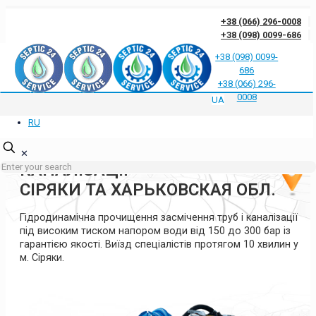
+38 (066) 296-0008
+38 (098) 0099-686
+38 (098) 0099-
686
Відгуки клієнтів про нас
Відповіді на часті запитання
Блог
Контакти
+38 (066) 296-
Політика конфіденційності
0008
UA
RU
ГІДРОДИНАМІЧНА
ПРОЧИСТКА ТРУБ ТА
✕
КАНАЛІЗАЦІЇ
СІРЯКИ ТА ХАРЬКОВСКАЯ ОБЛ.
Гідродинамічна прочищення засмічення труб і каналізації
під високим тиском напором води від 150 до 300 бар із
гарантією якості. Виїзд спеціалістів протягом 10 хвилин у
м. Сіряки.