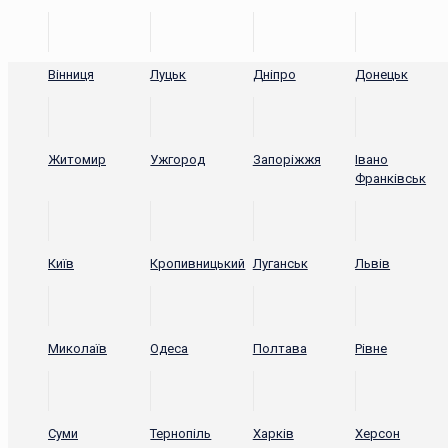
Вінниця
Луцьк
Дніпро
Донецьк
Житомир
Ужгород
Запоріжжя
Івано
Франківськ
Київ
Кропивницький
Луганськ
Львів
Миколаїв
Одеса
Полтава
Рівне
Суми
Тернопіль
Харків
Херсон