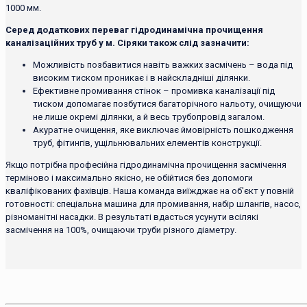
1000 мм.
Серед додаткових переваг гідродинамічна прочищення
каналізаційних труб у м. Сіряки також слід зазначити:
Можливість позбавитися навіть важких засмічень – вода під
високим тиском проникає і в найскладніші ділянки.
Ефективне промивання стінок – промивка каналізації під
тиском допомагає позбутися багаторічного нальоту, очищуючи
не лише окремі ділянки, а й весь трубопровід загалом.
Акуратне очищення, яке виключає ймовірність пошкодження
труб, фітингів, ущільнювальних елементів конструкції.
Якщо потрібна професійна гідродинамічна прочищення засмічення
терміново і максимально якісно, ​​не обійтися без допомоги
кваліфікованих фахівців. Наша команда виїжджає на об'єкт у повній
готовності: спеціальна машина для промивання, набір шлангів, насос,
різноманітні насадки. В результаті вдасться усунути всілякі
засмічення на 100%, очищаючи труби різного діаметру.