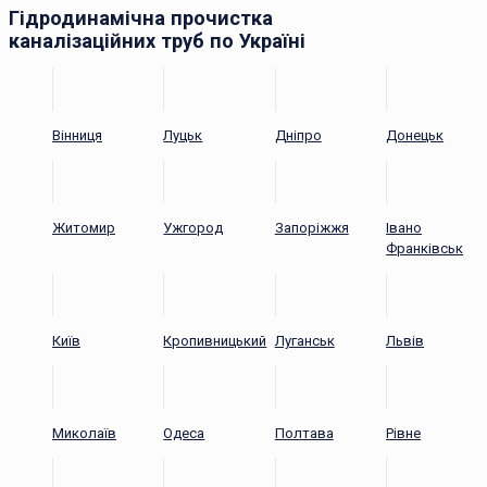
Гідродинамічна прочистка
каналізаційних труб по Україні
Вінниця
Луцьк
Дніпро
Донецьк
Житомир
Ужгород
Запоріжжя
Івано
Франківськ
Київ
Кропивницький
Луганськ
Львів
Миколаїв
Одеса
Полтава
Рівне