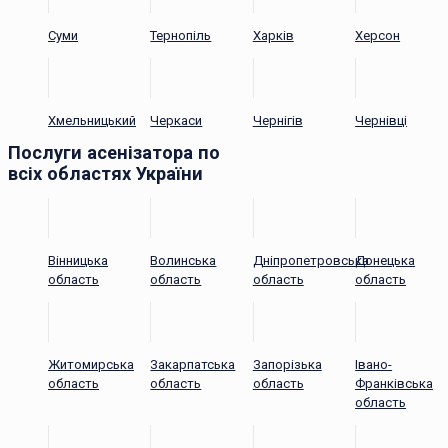
Суми
Тернопіль
Харків
Херсон
Хмельницький
Черкаси
Чернігів
Чернівці
Послуги асенізатора по
всіх областях України
Вінницька
Волинська
Дніпропетровська
Донецька
область
область
область
область
Житомирська
Закарпатська
Запорізька
Івано-
область
область
область
Франківська
область