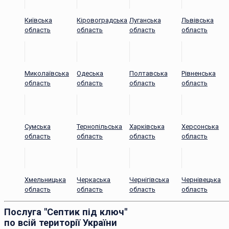
Київська
Кіровоградська
Луганська
Львівська
область
область
область
область
Миколаївська
Одеська
Полтавська
Рівненська
область
область
область
область
Сумська
Тернопільська
Харківська
Херсонська
область
область
область
область
Хмельницька
Черкаська
Чернігівська
Чернівецька
область
область
область
область
Послуга "Септик під ключ"
по всій території України