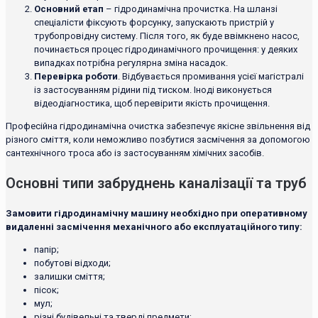
Основний етап
– гідродинамічна прочистка. На шланзі
спеціалісти фіксують форсунку, запускають пристрій у
трубопровідну систему. Після того, як буде ввімкнено насос,
починається процес гідродинамічного прочищення: у деяких
випадках потрібна регулярна зміна насадок.
Перевірка роботи
. Відбувається промивання усієї магістралі
із застосуванням рідини під тиском. Іноді виконується
відеодіагностика, щоб перевірити якість прочищення.
Професійна гідродинамічна очистка забезпечує якісне звільнення від
різного сміття, коли неможливо позбутися засмічення за допомогою
сантехнічного троса або із застосуванням хімічних засобів.
Основні типи забруднень каналізації та труб
Замовити гідродинамічну машину необхідно при оперативному
видаленні засмічення механічного або експлуатаційного типу:
папір;
побутові відходи;
залишки сміття;
пісок;
мул;
різні будівельні та тверді предмети;