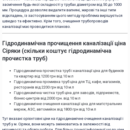
засмічення будь-якої складності у трубах діаметром від 50 до 1000
мм. Процедура дозволяє видалити вапняні, жирові та інші типи
відкладень, із застосуванням цього методу проблема вирішується
швидко та ефективно. Крім того, очищення трубопроводів
каналізації має проводитися планово.
Гідродинамічна прочищення каналізації ціна
Сіряки (скільки коштує гідродинамічна
прочистка труб)
Гідродинамічна прочистка труб і каналізації ціна для будинків
та квартир від 1200 грн від 10 м.п
Гідродинамічна промивка труб ціна для ТЦ, кафе, магазинів,
ресторанів від 2200 грн від 10 м.п
Гідродинамічна чистка труб ціна для заводів, підприємств,
бізнес-центрів від 2000 грн. від 10 м.п
Гідродинамічне очищення каналізації ціна для магістральних
мереж, АЗС, автомийок від 1800 грн від 10 м.п
Тут вказані орієнтовні ціни на гідродинамічне очищення каналізації і
труб у м. Сіряки, вони можуть змінюватись в залежності від
місцевості та обсягу роботи. Для більш точної інформації щодо ціни