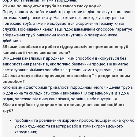
боротьбі з певними типами забруднень.
2
Чи не пошкодиться труба за такого тиску води?
Перед початком роботи майстер проводить діагностику та включає
оптимальний рівень тиску. Напір води не пошкоджує внутрішню
поверхню труб, отже, не відбувається скорочення терміну їхньої
служби. Прочищення каналізації гідродинамічним способом гарантує
збереження труб, очищаючи їхню внутрішню поверхню дуже
дбайливо.
3
Якими засобами ви робите гідродинамічне промивання труб
каналізації і чи не шкідливі вони?
Очищення каналізації гідродинамічним способом виконується без
використання реагентів, екологічно безпечний процес. Не вимагає
застосування хімічних засобів та агресивних методів очищення.
4
Скільки часу займе прочищення каналізації гідродинамічним
способом?
Ключовими факторами тривалості гідродинамічного чищення труб є
їх довжина та складність схеми виконання. В середньому від 1 до 8
годин, залежно від виду каналізації, зовнішня або внутрішня.
5
Коли потрібна гідродинамічна прочищення каналізаційних
труб?
пробивки та розчинення жирових пробок, поширених на кухнях
у своїх будинках та квартирах або в точках громадського
харчування;