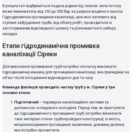
В результаті відбувається подача рідини під тиском: сила потоку
може змінюватись від 150 до 300 бар за рахунок водяного насоса.
Гідродинамічна прочищення каналізації, ціна якої залежить від
ступеня забруднення труби, від обсягу робіт, проводиться із
застосуванням відповідного шлангу та різноманітного набору
насадок.
Етапи гідродинамічна промивка
каналізації Сіряки
Для виконання промивання труб потрібно спочатку викликати
гідродинамічну машину для прочищення каналізації, яка приїжджає на
об'єкт після погодження відповідного дня та часу.
Команда фахівців проводить чистку труб у м. Сіряки у три
основні етапи:
Підготовчий
– перевірка каналізаційної системи за
допомогою оглядового колодязя. Перед тим, як приступити
до гідродинамічного прочищення труб, потрібно визначити
таке: матеріал стінок трубопровідної конструкції, їх якість,
місцезнаходження прочищення засмічення, довжину ділянки,
яку потрібно прочистити.