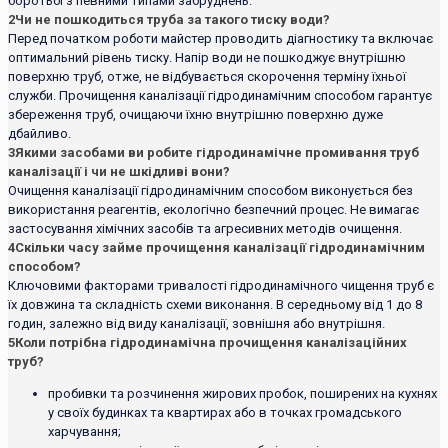
боротьбі з певними типами забруднень.
2
Чи не пошкодиться труба за такого тиску води?
Перед початком роботи майстер проводить діагностику та включає
оптимальний рівень тиску. Напір води не пошкоджує внутрішню
поверхню труб, отже, не відбувається скорочення терміну їхньої
служби. Прочищення каналізації гідродинамічним способом гарантує
збереження труб, очищаючи їхню внутрішню поверхню дуже
дбайливо.
3
Якими засобами ви робите гідродинамічне промивання труб
каналізації і чи не шкідливі вони?
Очищення каналізації гідродинамічним способом виконується без
використання реагентів, екологічно безпечний процес. Не вимагає
застосування хімічних засобів та агресивних методів очищення.
4
Скільки часу займе прочищення каналізації гідродинамічним
способом?
Ключовими факторами тривалості гідродинамічного чищення труб є
їх довжина та складність схеми виконання. В середньому від 1 до 8
годин, залежно від виду каналізації, зовнішня або внутрішня.
5
Коли потрібна гідродинамічна прочищення каналізаційних
труб?
пробивки та розчинення жирових пробок, поширених на кухнях
у своїх будинках та квартирах або в точках громадського
харчування;