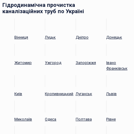
Гідродинамічна прочистка
каналізаційних труб по Україні
Вінниця
Луцьк
Дніпро
Донецьк
Житомир
Ужгород
Запоріжжя
Івано
Франківськ
Київ
Кропивницький
Луганськ
Львів
Миколаїв
Одеса
Полтава
Рівне