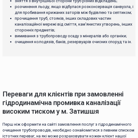
зняття з внутрішньої сторони труб різних відкладень;
розчинення льоду, якщо відбулася розконсервація санвузла, і
для пробивання крижаних заторів між будівлею та септиком;
прочищення труб, стояків, інших складових частин
каналізаційної мережі від сміття, кам'янистих утворень, інших
сторонніх предметів;
вимивання з трубопроводу осаду з мінералів або органіки;
очищення колодязів, баків, резервуарів очисних споруд та ін.
Переваги для клієнтів при замовленні
гідродинамічна промивка каналізації
високим тиском у м. Затишшя
Перш ніж оформити на сайті замовлення послуг з гідродинамічного
очищення трубопроводів, необхідно ознайомитися з певним списком
істотних переваг, на які може розраховувати кожен клієнт нашої