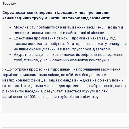
1000 мм.
Серед додаткових переваг гідродинамічна прочищення
каналізаційних труб у м. Затишшя також слід зазначити:
Можливість позбавитися навіть важких засмічень – вода під
високим тиском проникає і в найскладніші ділянки.
Ефективне промивання стінок – промивка каналізації під
тиском допомагає позбутися багаторічного нальоту, очищуючи
не лише окремі ділянки, а й весь трубопровід загалом.
Акуратне очищення, яке виключає ймовірність пошкодження
труб, фітингів, ущільнювальних елементів конструкції.
Якщо потрібна професійна гідродинамічна прочищення засмічення
терміново і максимально якісно, ​​не обійтися без допомоги
кваліфікованих фахівців. Наша команда виїжджає на об'єкт у повній
готовності: спеціальна машина для промивання, набір шлангів, насос,
різноманітні насадки. В результаті вдасться усунути всілякі
засмічення на 100%, очищаючи труби різного діаметру.