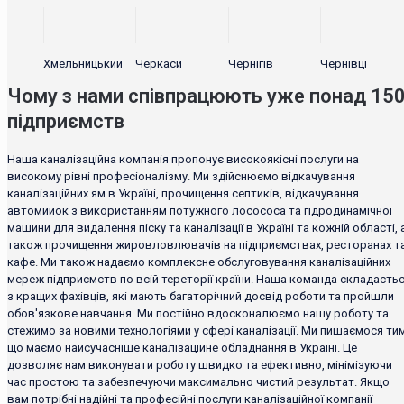
Хмельницький
Черкаси
Чернігів
Чернівці
Чому з нами співпрацюють уже понад 15
підприємств
Наша каналізаційна компанія пропонує високоякісні послуги на
високому рівні професіоналізму. Ми здійснюємо відкачування
каналізаційних ям в Україні, прочищення септиків, відкачування
автомийок з використанням потужного лосососа та гідродинамічної
машини для видалення піску та каналізації в Україні та кожній області, 
також прочищення жировловлювачів на підприємствах, ресторанах т
кафе. Ми також надаємо комплексне обслуговування каналізаційних
мереж підприємств по всій тереторії країни. Наша команда складаєть
з кращих фахівців, які мають багаторічний досвід роботи та пройшли
обов'язкове навчання. Ми постійно вдосконалюємо нашу роботу та
стежимо за новими технологіями у сфері каналізації. Ми пишаємося тим
що маємо найсучасніше каналізаційне обладнання в Україні. Це
дозволяє нам виконувати роботу швидко та ефективно, мінімізуючи
час простою та забезпечуючи максимально чистий результат. Якщо
вам потрібні надійні та професійні послуги каналізаційної компанії