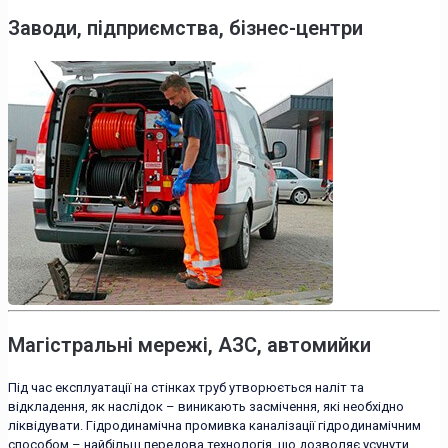
Заводи, підприємства, бізнес-центри
Магістральні мережі, АЗС, автомийки
Під час експлуатації на стінках труб утворюється наліт та
відкладення, як наслідок – виникають засмічення, які необхідно
ліквідувати. Гідродинамічна промивка каналізації гідродинамічним
способом – найбільш передова технологія, що дозволяє усунути