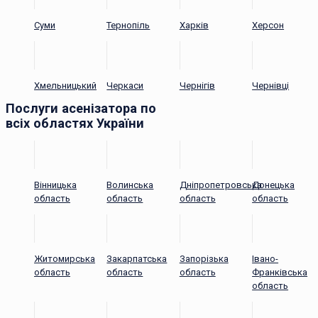
Суми
Тернопіль
Харків
Херсон
Хмельницький
Черкаси
Чернігів
Чернівці
Послуги асенізатора по
всіх областях України
Вінницька
Волинська
Дніпропетровська
Донецька
область
область
область
область
Житомирська
Закарпатська
Запорізька
Івано-
область
область
область
Франківська
область