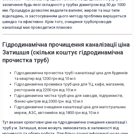
засмічення будь-якої складності у трубах діаметром від 50 до 1000
мм. Процедура дозволяє видалити вапняні, жирові та інші типи
відкладень, із застосуванням цього методу проблема вирішується
швидко та ефективно. Крім того, очищення трубопроводів
каналізації має проводитися планово.
Гідродинамічна прочищення каналізації ціна
Затишшя (скільки коштує гідродинамічна
прочистка труб)
Гідродинамічна прочистка труб і каналізації ціна для будинків
та квартир від 1200 грн від 10 м.п
Гідродинамічна промивка труб ціна для ТЦ, кафе, магазинів,
ресторанів від 2200 грн від 10 м.п
Гідродинамічна чистка труб ціна для заводів, підприємств,
бізнес-центрів від 2000 грн. від 10 м.п
Гідродинамічне очищення каналізації ціна для магістральних
мереж, АЗС, автомийок від 1800 грн від 10 м.п
Тут вказані орієнтовні ціни на гідродинамічне очищення каналізації і
труб у м. Затишшя, вони можуть змінюватись в залежності від
місцевості та обсягу роботи. Для більш точної інформації щодо ціни