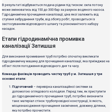
В результаті відбувається подача рідини під тиском: сила потоку
може змінюватись від 150 до 300 бар за рахунок водяного насоса.
Гідродинамічна прочищення каналізації, ціна якої залежить від
ступеня забруднення труби, від обсягу робіт, проводиться із
застосуванням відповідного шлангу та різноманітного набору
насадок.
Етапи гідродинамічна промивка
каналізації Затишшя
Для виконання промивання труб потрібно спочатку викликати
гідродинамічну машину для прочищення каналізації, яка приїжджає на
об'єкт після погодження відповідного дня та часу.
Команда фахівців проводить чистку труб у м. Затишшя у три
основні етапи:
Підготовчий
– перевірка каналізаційної системи за
допомогою оглядового колодязя. Перед тим, як приступити
до гідродинамічного прочищення труб, потрібно визначити
таке: матеріал стінок трубопровідної конструкції, їх якість,
місцезнаходження прочищення засмічення, довжину ділянки,
яку потрібно прочистити.