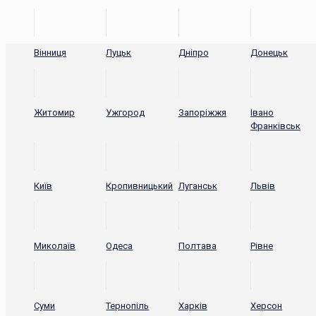
Вінниця
Луцьк
Дніпро
Донецьк
Житомир
Ужгород
Запоріжжя
Івано
Франківськ
Київ
Кропивницький
Луганськ
Львів
Миколаїв
Одеса
Полтава
Рівне
Суми
Тернопіль
Харків
Херсон