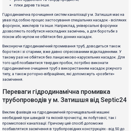
гілки дерев та інше.
Гідродинамічна прочищення систем каналізації у м. Затишшя має на
увазі під собою процес застосування спеціальних насадок - всіляких
форсунок, жиклерів та інше. Наприклад, універсальні форсунки
дозволяють позбутися нескладних засмічень, а для боротьби з
піском або мулом не обійтися без донних насадок.
Виконуючи гідродинамічний промивання труб, доводиться також
боротися і зі старими, вже давно спресованими відкладеннями. У
такому разі не обійтися без ланцюжково-карусельних насадок. Для
того щоб позбавитися твердих пробок, потрібно виконати
гідродинамічне очищення труб з використанням насадок ріжучого
типу, а також роторно-вібраційних, які допоможуть «розбити»
засмічення.
Переваги гідродинамічна промивка
трубопроводів у м. Затишшя від Septic24
Виклик фахівців на гідродинамічній прочищувальній машині
необхідний при швидкій та якісній прочистці, як побутової, так і
промислової каналізації. Причому цей спосіб допоможе
позбавлятися засмічення в трубопровідних конструкціях - від 50 до