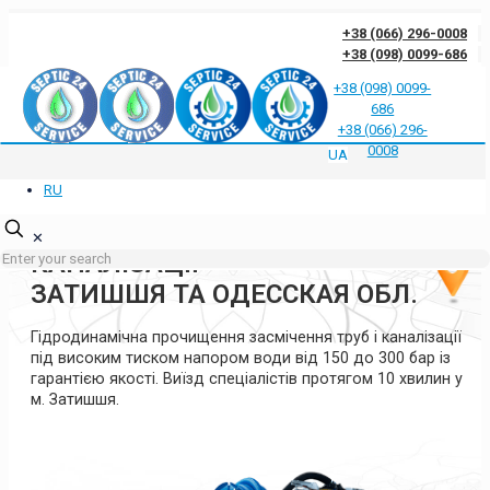
+38 (066) 296-0008
+38 (098) 0099-686
+38 (098) 0099-
686
Відгуки клієнтів про нас
Відповіді на часті запитання
Блог
Контакти
+38 (066) 296-
Політика конфіденційності
0008
UA
RU
ГІДРОДИНАМІЧНА
ПРОЧИСТКА ТРУБ ТА
✕
КАНАЛІЗАЦІЇ
ЗАТИШШЯ ТА ОДЕССКАЯ ОБЛ.
Гідродинамічна прочищення засмічення труб і каналізації
під високим тиском напором води від 150 до 300 бар із
гарантією якості. Виїзд спеціалістів протягом 10 хвилин у
м. Затишшя.