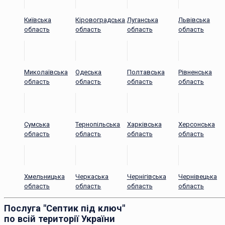
Київська
Кіровоградська
Луганська
Львівська
область
область
область
область
Миколаївська
Одеська
Полтавська
Рівненська
область
область
область
область
Сумська
Тернопільська
Харківська
Херсонська
область
область
область
область
Хмельницька
Черкаська
Чернігівська
Чернівецька
область
область
область
область
Послуга "Септик під ключ"
по всій території України