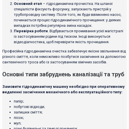
Основний етап
– гідродинамічна прочистка. На шланзі
спеціалісти фіксують форсунку, запускають пристрій у
трубопровідну систему. Після того, як буде ввімкнено насос,
починається процес гідродинамічного прочищення: у деяких
випадках потрібна регулярна зміна насадок.
Перевірка роботи
. Відбувається промивання усієї магістралі
із застосуванням рідини під тиском. Іноді виконується
відеодіагностика, щоб перевірити якість прочищення.
Професійна гідродинамічна очистка забезпечує якісне звільнення від
різного сміття, коли неможливо позбутися засмічення за допомогою
сантехнічного троса або із застосуванням хімічних засобів.
Основні типи забруднень каналізації та труб
Замовити гідродинамічну машину необхідно при оперативному
видаленні засмічення механічного або експлуатаційного типу:
папір;
побутові відходи;
залишки сміття;
пісок;
мул;
різні будівельні та тверді предмети;