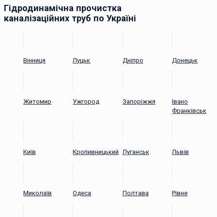
Гідродинамічна прочистка
каналізаційних труб по Україні
Вінниця
Луцьк
Дніпро
Донецьк
Житомир
Ужгород
Запоріжжя
Івано
Франківськ
Київ
Кропивницький
Луганськ
Львів
Миколаїв
Одеса
Полтава
Рівне