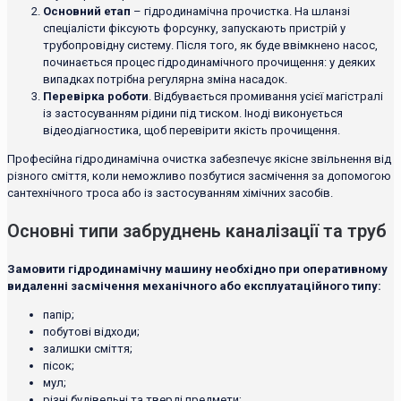
Основний етап
– гідродинамічна прочистка. На шланзі
спеціалісти фіксують форсунку, запускають пристрій у
трубопровідну систему. Після того, як буде ввімкнено насос,
починається процес гідродинамічного прочищення: у деяких
випадках потрібна регулярна зміна насадок.
Перевірка роботи
. Відбувається промивання усієї магістралі
із застосуванням рідини під тиском. Іноді виконується
відеодіагностика, щоб перевірити якість прочищення.
Професійна гідродинамічна очистка забезпечує якісне звільнення від
різного сміття, коли неможливо позбутися засмічення за допомогою
сантехнічного троса або із застосуванням хімічних засобів.
Основні типи забруднень каналізації та труб
Замовити гідродинамічну машину необхідно при оперативному
видаленні засмічення механічного або експлуатаційного типу:
папір;
побутові відходи;
залишки сміття;
пісок;
мул;
різні будівельні та тверді предмети;