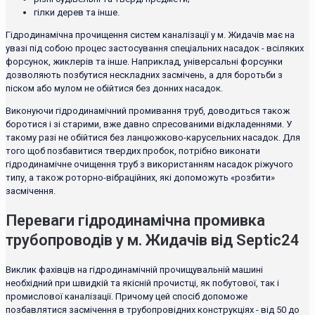
гілки дерев та інше.
Гідродинамічна прочищення систем каналізації у м. Жидачів має на
увазі під собою процес застосування спеціальних насадок - всіляких
форсунок, жиклерів та інше. Наприклад, універсальні форсунки
дозволяють позбутися нескладних засмічень, а для боротьби з
піском або мулом не обійтися без донних насадок.
Виконуючи гідродинамічний промивання труб, доводиться також
боротися і зі старими, вже давно спресованими відкладеннями. У
такому разі не обійтися без ланцюжково-карусельних насадок. Для
того щоб позбавитися твердих пробок, потрібно виконати
гідродинамічне очищення труб з використанням насадок ріжучого
типу, а також роторно-вібраційних, які допоможуть «розбити»
засмічення.
Переваги гідродинамічна промивка
трубопроводів у м. Жидачів від Septic24
Виклик фахівців на гідродинамічній прочищувальній машині
необхідний при швидкій та якісній прочистці, як побутової, так і
промислової каналізації. Причому цей спосіб допоможе
позбавлятися засмічення в трубопровідних конструкціях - від 50 до