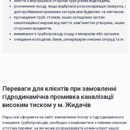
зняття з внутрішньої сторони труб різних відкладень;
розчинення льоду, якщо відбулася розконсервація санвузла, і
для пробивання крижаних заторів між будівлею та септиком;
прочищення труб, стояків, інших складових частин
каналізаційної мережі від сміття, кам'янистих утворень, інших
сторонніх предметів;
вимивання з трубопроводу осаду з мінералів або органіки;
очищення колодязів, баків, резервуарів очисних споруд та ін.
Переваги для клієнтів при замовленні
гідродинамічна промивка каналізації
високим тиском у м. Жидачів
Перш ніж оформити на сайті замовлення послуг з гідродинамічного
очищення трубопроводів, необхідно ознайомитися з певним списком
істотних переваг, на які може розраховувати кожен клієнт нашої