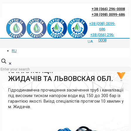
+38 (066) 296-0008
+38 (098) 0099-686
+38 (098) 0099-
686
Відгуки клієнтів про нас
Відповіді на часті запитання
Блог
Контакти
+38 (066) 296-
Політика конфіденційності
0008
UA
RU
ГІДРОДИНАМІЧНА
ПРОЧИСТКА ТРУБ ТА
✕
КАНАЛІЗАЦІЇ
ЖИДАЧІВ ТА ЛЬВОВСКАЯ ОБЛ.
Гідродинамічна прочищення засмічення труб і каналізації
під високим тиском напором води від 150 до 300 бар із
гарантією якості. Виїзд спеціалістів протягом 10 хвилин у
м. Жидачів.