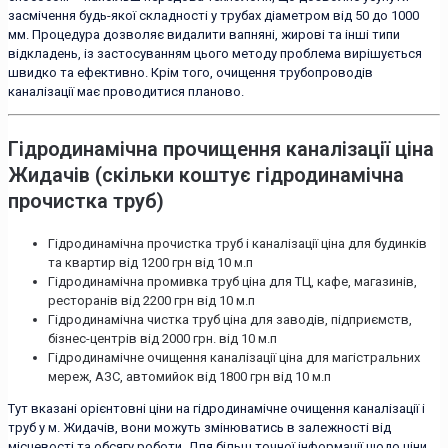
засмічення будь-якої складності у трубах діаметром від 50 до 1000
мм. Процедура дозволяє видалити вапняні, жирові та інші типи
відкладень, із застосуванням цього методу проблема вирішується
швидко та ефективно. Крім того, очищення трубопроводів
каналізації має проводитися планово.
Гідродинамічна прочищення каналізації ціна
Жидачів (скільки коштує гідродинамічна
прочистка труб)
Гідродинамічна прочистка труб і каналізації ціна для будинків
та квартир від 1200 грн від 10 м.п
Гідродинамічна промивка труб ціна для ТЦ, кафе, магазинів,
ресторанів від 2200 грн від 10 м.п
Гідродинамічна чистка труб ціна для заводів, підприємств,
бізнес-центрів від 2000 грн. від 10 м.п
Гідродинамічне очищення каналізації ціна для магістральних
мереж, АЗС, автомийок від 1800 грн від 10 м.п
Тут вказані орієнтовні ціни на гідродинамічне очищення каналізації і
труб у м. Жидачів, вони можуть змінюватись в залежності від
місцевості та обсягу роботи. Для більш точної інформації щодо ціни