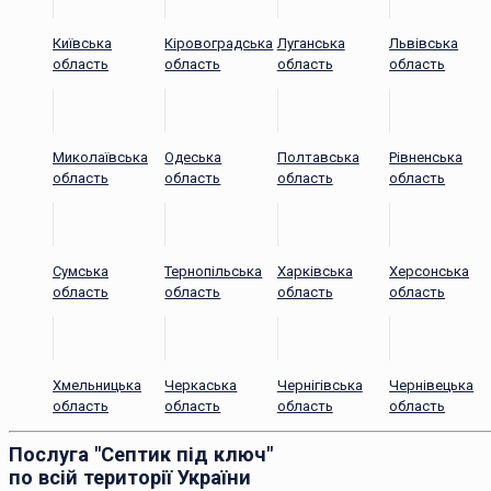
Київська
Кіровоградська
Луганська
Львівська
область
область
область
область
Миколаївська
Одеська
Полтавська
Рівненська
область
область
область
область
Сумська
Тернопільська
Харківська
Херсонська
область
область
область
область
Хмельницька
Черкаська
Чернігівська
Чернівецька
область
область
область
область
Послуга "Септик під ключ"
по всій території України