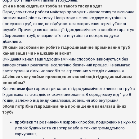
боротьбі з певними типами забруднень.
2
Чи не пошкодиться труба за такого тиску води?
Перед початком роботи майстер проводить діагностику та включає
оптимальний рівень тиску. Напір води не пошкоджує внутрішню
поверхню труб, отже, не відбувається скорочення терміну їхньої
служби. Прочищення каналізації гідродинамічним способом гарантує
збереження труб, очищаючи їхню внутрішню поверхню дуже
дбайливо.
3
Якими засобами ви робите гідродинамічне промивання труб
каналізації і чи не шкідливі вони?
Очищення каналізації гідродинамічним способом виконується без
використання реагентів, екологічно безпечний процес. Не вимагає
застосування хімічних засобів та агресивних методів очищення.
4
Скільки часу займе прочищення каналізації гідродинамічним
способом?
Ключовими факторами тривалості гідродинамічного чищення труб є
їх довжина та складність схеми виконання. В середньому від 1 до 8
годин, залежно від виду каналізації, зовнішня або внутрішня.
5
Коли потрібна гідродинамічна прочищення каналізаційних
труб?
пробивки та розчинення жирових пробок, поширених на кухнях
у своїх будинках та квартирах або в точках громадського
харчування;