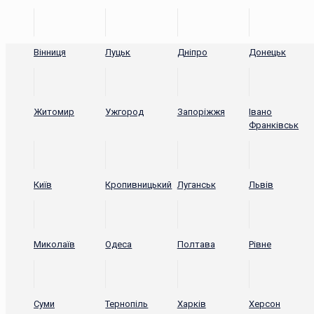
Вінниця
Луцьк
Дніпро
Донецьк
Житомир
Ужгород
Запоріжжя
Івано
Франківськ
Київ
Кропивницький
Луганськ
Львів
Миколаїв
Одеса
Полтава
Рівне
Суми
Тернопіль
Харків
Херсон