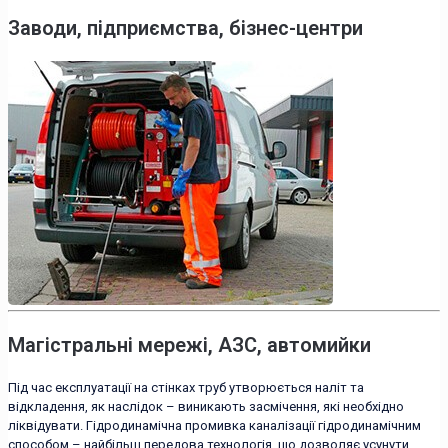
Заводи, підприємства, бізнес-центри
Магістральні мережі, АЗС, автомийки
Під час експлуатації на стінках труб утворюється наліт та
відкладення, як наслідок – виникають засмічення, які необхідно
ліквідувати. Гідродинамічна промивка каналізації гідродинамічним
способом – найбільш передова технологія, що дозволяє усунути