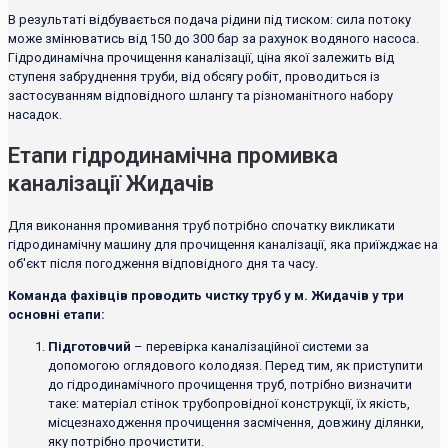
В результаті відбувається подача рідини під тиском: сила потоку
може змінюватись від 150 до 300 бар за рахунок водяного насоса.
Гідродинамічна прочищення каналізації, ціна якої залежить від
ступеня забруднення труби, від обсягу робіт, проводиться із
застосуванням відповідного шлангу та різноманітного набору
насадок.
Етапи гідродинамічна промивка
каналізації Жидачів
Для виконання промивання труб потрібно спочатку викликати
гідродинамічну машину для прочищення каналізації, яка приїжджає на
об'єкт після погодження відповідного дня та часу.
Команда фахівців проводить чистку труб у м. Жидачів у три
основні етапи:
Підготовчий
– перевірка каналізаційної системи за
допомогою оглядового колодязя. Перед тим, як приступити
до гідродинамічного прочищення труб, потрібно визначити
таке: матеріал стінок трубопровідної конструкції, їх якість,
місцезнаходження прочищення засмічення, довжину ділянки,
яку потрібно прочистити.