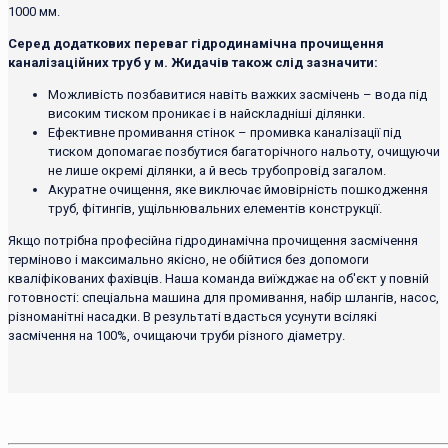
1000 мм.
Серед додаткових переваг гідродинамічна прочищення
каналізаційних труб у м. Жидачів також слід зазначити:
Можливість позбавитися навіть важких засмічень – вода під
високим тиском проникає і в найскладніші ділянки.
Ефективне промивання стінок – промивка каналізації під
тиском допомагає позбутися багаторічного нальоту, очищуючи
не лише окремі ділянки, а й весь трубопровід загалом.
Акуратне очищення, яке виключає ймовірність пошкодження
труб, фітингів, ущільнювальних елементів конструкції.
Якщо потрібна професійна гідродинамічна прочищення засмічення
терміново і максимально якісно, ​​не обійтися без допомоги
кваліфікованих фахівців. Наша команда виїжджає на об'єкт у повній
готовності: спеціальна машина для промивання, набір шлангів, насос,
різноманітні насадки. В результаті вдасться усунути всілякі
засмічення на 100%, очищаючи труби різного діаметру.