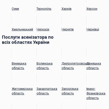
Суми
Тернопіль
Харків
Херсон
Хмельницький
Черкаси
Чернігів
Чернівці
Послуги асенізатора по
всіх областях України
Вінницька
Волинська
Дніпропетровська
Донецька
область
область
область
область
Житомирська
Закарпатська
Запорізька
Івано-
область
область
область
Франківська
область