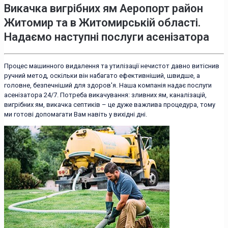
Викачка вигрібних ям Аеропорт район
Житомир
та в Житомирській області.
Надаємо наступні послуги асенізатора
Процес машинного видалення та утилізації нечистот давно витіснив
ручний метод, оскільки він набагато ефективніший, швидше, а
головне, безпечніший для здоров'я. Наша компанія надає послуги
асенізатора 24/7. Потреба викачування: зливних ям, каналізацій,
вигрібних ям, викачка септиків – це дуже важлива процедура, тому
ми готові допомагати Вам навіть у вихідні дні.