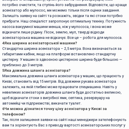
потрібно очистити, та ступінь його забруднення. Відповісти, що краще
асенізатор або мулосос, ми можемо тільки після оцінки завдання.
Залишіть заявку на сайті та розкажіть, звідки та які стоки потрібно
прибрати. Наш спеціаліст запропонує оптимальну техніку. Потужність
насоса вакуумної машини менша, ніж у мулососа, і вона може
відкачати лише рідину. Пісок, землю, мул, тверді відходи
асенізаторська машина не відкачує. Все це – робота для мулососа.
4
Яка ширина асенізаторської машини?
Стандартна ширина асенізатора – 2,5 метра. Вона визначається за
габаритами кабіни, якщо на платформі встановлено стандартну
цистерну. У машин із здвоєною цистерною ширина буде більшою —
приблизно до 3 метрів.
5
Яка довжина шланга асенізатора?
Максимальна довжина шланга асенізатора у машин, що працюють у
Києві, становить від 15 метрів. Від довжини рукава асенізатора
залежить, на якій глибині може працювати спецмашина. Навіть у
невеликих асенізаторів довжина шланга буде достатньо великою,
щоб відкачати стоки з вигрібної ями, септика, резервуару на
автомийці чи підприємстві, викачати туалет.
6
Чи можна дізнатися точну ціну асенізатора у Києві за
телефоном?
Так, після залишення заявки на сайті наші менеджери зателефонують
вам та зорієнтують Вас з приводу вартості асенізаторських послуг у