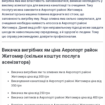
вигрібна яма має властивість заповнюватися, виникає необхідність у
виклику асенізатора для викачка каналізації та очищення. Таку
послугу можна замовити в Аеропорті районі Житомира.
Асенізаторська машина повинна відкачати всі стоки, що
заповнюють вигрібну яму. Якщо зливна яма сильно замулилася, для
очищення необхідна наявність илососа в Аеропорті районі
Житомира. Даний вид робіт при неправильному підході може завдати
шкоди як навколишньому середовищу, а й здоров'ю людини. Тому
цю справу рекомендуємо довірити професіоналам.
Викачка вигрібних ям ціна Аеропорт район
Житомир (скільки коштує послуга
асенізатора)
Викачка вигрібних ям та зливних ям в Аеропорті районі
Житомира ціна від 300 грн
Викачування каналізації в Аеропорті районі Житомира ціна від
350 грн
Викачка ям ціна від 250 грн
Викачка септиків в Аеропорті районі Житомира ціна від 400 грн
Вартість послуги мулососа в Аеропорті районі Житомира від