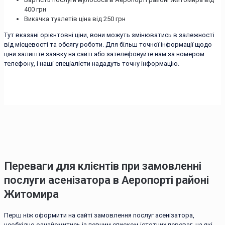
400 грн
Викачка туалетів ціна від 250 грн
Тут вказані орієнтовні ціни, вони можуть змінюватись в залежності
від місцевості та обсягу роботи. Для більш точної інформації щодо
ціни залиште заявку на сайті або зателефонуйте нам за номером
телефону, і наші спеціалісти нададуть точну інформацію.
Переваги для клієнтів при замовленні
послуги асенізатора в Аеропорті районі
Житомира
Перш ніж оформити на сайті замовлення послуг асенізатора,
необхідно ознайомитись із певним списком істотних переваг, на які