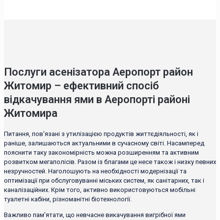
Послуги асенізатора Аеропорт район
Житомир – ефективний спосіб
відкачування ями в Аеропорті районі
Житомира
Питання, пов'язані з утилізацією продуктів життєдіяльності, як і
раніше, залишаються актуальними в сучасному світі. Насамперед
пояснити таку закономірність можна розширенням та активним
розвитком мегаполісів. Разом із благами це несе також і низку певних
незручностей. Наголошують на необхідності модернізації та
оптимізації при обслуговуванні міських систем, як санітарних, так і
каналізаційних. Крім того, активно використовуються мобільні
туалетні кабіни, різноманітні біотехнології.
Важливо пам'ятати, що невчасне викачування вигрібної ями