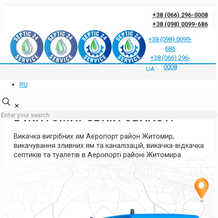
+38 (066) 296-0008
+38 (098) 0099-686
+38 (098) 0099-
686
Відгуки клієнтів про нас
Відповіді на часті запитання
Блог
Контакти
+38 (066) 296-
Політика конфіденційності
0008
UA
RU
ВИКАЧКА ЯМ В АЕРОПОРТІ
РАЙОНІ ЖИТОМИРА
✕
В ЖИТОМИРСЬКІЙ ОБЛАСТІ
Викачка вигрібних ям Аеропорт район Житомир,
викачування зливних ям та каналізацій, викачка-відкачка
септиків та туалетів в Аеропорті районі Житомира.