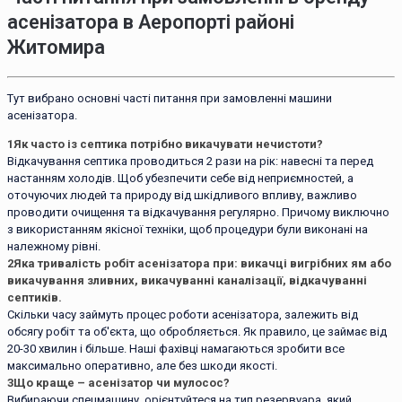
асенізатора в Аеропорті районі
Житомира
Тут вибрано основні часті питання при замовленні машини
асенізатора.
1
Як часто із септика потрібно викачувати нечистоти?
Відкачування септика проводиться 2 рази на рік: навесні та перед
настанням холодів. Щоб убезпечити себе від неприємностей, а
оточуючих людей та природу від шкідливого впливу, важливо
проводити очищення та відкачування регулярно. Причому виключно
з використанням якісної техніки, щоб процедури були виконані на
належному рівні.
2
Яка тривалість робіт асенізатора при: викачці вигрібних ям або
викачування зливних, викачуванні каналізації, відкачуванні
септиків.
Скільки часу займуть процес роботи асенізатора, залежить від
обсягу робіт та об'єкта, що обробляється. Як правило, це займає від
20-30 хвилин і більше. Наші фахівці намагаються зробити все
максимально оперативно, але без шкоди якості.
3
Що краще – асенізатор чи мулосос?
Вибираючи спецмашину, орієнтуйтеся на тип резервуара, який