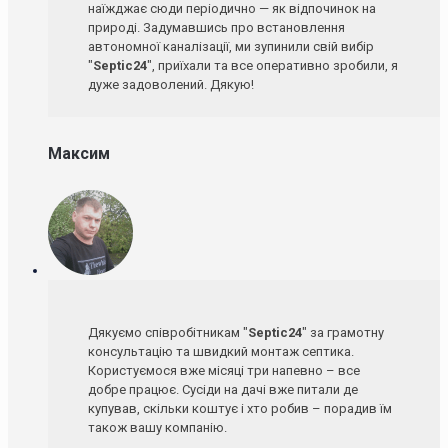
наїжджає сюди періодично — як відпочинок на
природі. Задумавшись про встановлення
автономної каналізації, ми зупинили свій вибір
"
Septic24
", приїхали та все оперативно зробили, я
дуже задоволений. Дякую!
Максим
Дякуємо співробітникам "
Septic24
" за грамотну
консультацію та швидкий монтаж септика.
Користуємося вже місяці три напевно – все
добре працює. Сусіди на дачі вже питали де
купував, скільки коштує і хто робив – порадив їм
також вашу компанію.