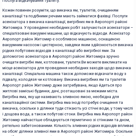
Послуга відкачування туалету.
Кожен повинен розуміти, що викачка ям, туалетів, очищенням
каналізації та подібними речами мають займатися фахівці. Послуги
асенізатора з викачка каналізації, вигрібних ям в Аеропорті районі
Житомира. У проведенні необхідних робіт залучаються асенізатори –
спеціалізовані вакуумні машини, що відкачують відходи. Асенізатор
Аеропорт район Житомир є особливою машиною, оснащеною
вакуумним насосом і цистерною, завдяки яким здійснюється викачка
рідких побутових відходів з каналізації або вигрібної ями. За
допомогою асенізатора в Аеропорті районі Житомира зручно
очищати вигрібні ями, котловани, туалети.Ви можете викликати на
місце асенізатора для проведення необхідних заходів щодо викачка
каналізації. Спеціальна машина також допоможе відкачати воду з
підвалу, колодязя чи котловану. Викачка вигрібних ям та туалетів
Аеропорт район Житомир дуже затребувана, якщо йдеться про
житлові заміські будинки, дачі, розташовані за межами міста.
Вигрібна яма, яку ще називають зливною ямою, необхідна для
каналізаційної системи. Вигрібна яма іноді потребує очищення та
викачка, оскільки з ділянки туди стікають усі стічні води, у тому числі
і дощова вода, а також побутові стоки. Вигрібна яма Аеропорт район
Житомир найчастіше обладнується герметично зі стінками та дном,
ретельно забетонованими. Кількість зливних рідких відходів впливає
на обсяг ділянки зливної ями в Аеропорті районі Житомира. Оскільки