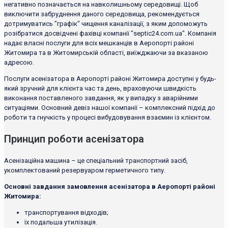
негативно позначається на навколишньому середовищі. Щоб
виключити забруднення даного середовища, рекомендується
дотримуватись "графік" чищення каналізації, з яким допоможуть
розібратися досвідчені фахівці компанії "septic24.com.ua". Компанія
надає власні послуги для всіх мешканців в Аеропорті районі
Житомира та в Житомирській області, виїжджаючи за вказаною
адресою.
Послуги асенізатора в Аеропорті районі Житомира доступні у будь-
який зручний для клієнта час та день, враховуючи швидкість
виконання поставленого завдання, як у випадку з аварійними
ситуаціями. Основний девіз нашої компанії – комплексний підхід до
роботи та гнучкість у процесі вибудовування взаємин із клієнтом.
Принцип роботи асенізатора
Асенізаційна машина – це спеціальний транспортний засіб,
укомплектований резервуаром герметичного типу.
Основні завдання замовлення асенізатора в Аеропорті районі
Житомира:
транспортування відходів;
їх подальша утилізація.