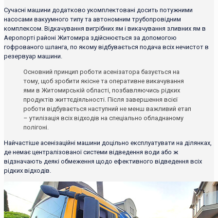
Сучасні машини додатково укомплектовані досить потужними
насосами вакуумного типу та автономним трубопровідним
комплексом. Відкачування вигрібних ям і викачування зливних ям в
Аеропорті районі Житомира здійснюється за допомогою
гофрованого шланга, по якому відбувається подача всіх нечистот в
резервуар машини.
Основний принцип роботи асенізатора базується на
тому, щоб зробити якісне та оперативне викачування
ями в Житомирській області, позбавляючись рідких
продуктів життєдіяльності. Після завершення всієї
роботи відбувається наступний не менш важливий етап
– утилізація всіх відходів на спеціально обладнаному
полігоні.
Найчастіше асенізаційні машини доцільно експлуатувати на ділянках,
де немає централізованої системи відведення води або ж
відзначають деякі обмеження щодо ефективного відведення всіх
рідких відходів.